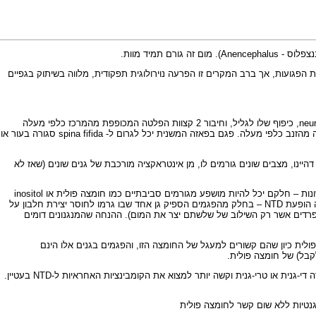
תמיד מוות.
ם זה נקבעת על פי מיקום הפגיעה ומספר החוליות הפגועות, אך ברב המקרים זו הפרעה נוירולוגית תפקודית, מלווה בשיתוק בגפיים
נמצא כי ה-NTD נגרם מפגמים בתהליך הנאורלציה (defective neurulation). הנאורולציה מתחלק לפאזה ראשונית ופאזה משנית. הפאזה הראשונית כולל עיצוב ה-neural plate, כיפוף שלו לגליל, וחיבור 2 קצוות הפלטה המכופפת מהמרכז כלפי מעלה
ומטה, ושאחר כך מתכסה בעור. פגם בפאזה ראשונה מביא לתעלה עיצבית פתוחה או אנאנצפלי. הפאזה המשנית אחראית על התפתחות החלק התחתון של עמוד השדרה מהזנב כלפי מעלה. פגם בפאזה המשנית יכל לגרום ל- spina fifida סגורה בעור או
יינו, מצבים שונים גורמים לו, מן אינטראקציה מורכבת של גנים שונים (שאז לא
מאז שהתגלה הקשר לחומצה פולית ועד היום נמצאו גנים רבים התורמים לסיכון ל- NTD ונלמד רבות על המנגנון. והמידע הוביל למסקנה כי NTD מרכב מסיבות גנטיות שונות – חלקם יכל להיות מושפע מגורמים סביבתיים כמו חומצה פולית או inositol
וחלקם הינם גנים שונים השייכים למעגל המכונה Planar cell polarity – בעכבר נמצא שאפשר ליצור פגמים ב-200 גנים במעגל מטבולי זה שהתוצאה שלהם בעכבר תהיה הופעת NTD – בחלק מהפגמים הספיק גן אחד שבו גרמו לחוסר יצירת חלבון על
 (לכל גן יש 2 עותקים – אחד אימהי ושני אבהי), וחלקם בצורה די-גנית (קומבינציה של 2 פגמים ב-2 גנים שונים), או אף טרי-גני (3 פגמים ב-3 גנים נפרדים אשר רק השילוב של שלשתם יצר את המום). ההנחה שהמנגנונים דומים
 לחומצה פולית: MTHFR, MTR, MTRR, ו-MTHFD1 (ראה מובאה 1). 4 הגנים הללו גורמים לנטייה ל-NTD במחסור חומצה פולית כיון שהם קשורים למעגל של החומצה הזו, והפגמים בגנים אלו הינם
מאידך נמצאו גנים רבים אחרים שאינם רגישים לחומצה פולית: VANGL1, VANGL2, T, CCL2, FUZ, CELSR1, ושגורמים ל-NTD באדם (מובאה 2 ו-3). אלו פועלים בצורה די-גנית או טרי-גנית וקשה יותר למצוא את הקומבינציות האחראיות ל-NTD בעטיין.