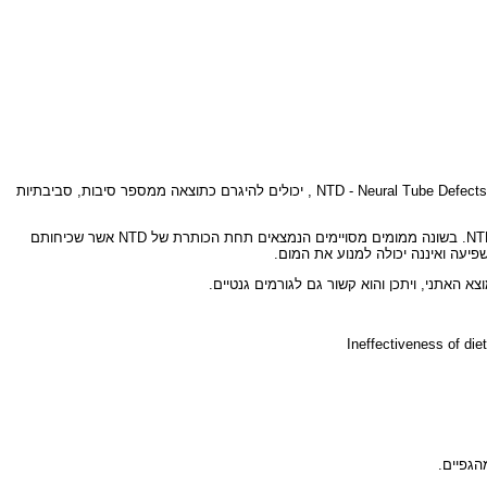
מום זה שייך לספקטרום המומים הנכנסים תחת הכותרת של Closed Neural Tube Defect, כלומר, פגם סגור בחוט השדרה. באופן כללי, פגמים מולדים בחוט השדרה – NTD - Neural Tube Defects , יכולים להיגרם כתוצאה ממספר סיבות, סביבתיות
חשוב ועקרוני לציין כי מנגנון ההיווצרות של Lipomyelomeningocele, איננו ברור והוא שונה באופן בסיסי ממנגנון ההיווצרות של מומים אחרים הכלולים תחת הכותרת של NTD. בשונה ממומים מסויימים הנמצאים תחת הכותרת של NTD אשר שכיחותם
Ineffectiveness of die
הגפיים.