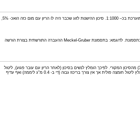
(רב גורמית), כלומר מעורבים בו גורמים תורשתיים וסביבתיים. שכיחות המום משתנה במקומות שונים בעולם אולם בארץ מוערכת בכ– 1:1000. סיכון ההישנות לזוג שכבר היה לו הריון עם מום כזה הואכ- 5%,
Meckel-G ההעברה התורשתית בצורת
הורשה
טיפול בויטמין מסוג "חומצה פולית" לפני הכניסה להריון ובשבועות הראשונים שלו הפחית את סיכון ההישנות ב – 70% (כיום ידוע שההורדה של הסיכון קטנה יותר - רק 30%) מהסיכון המקורי. לפיכך הומלץ לנשים בסיכון (לאחר הריון עם עובר פגוע), ליטול
כדור אחד של 5מ"ג חומצה פולית לפחות 8 שבועות לפני הכניסה להריון ובמשך 3-2 החודשים הראשונים להריון. גם לנשים באוכלוסיה הכללית, ללא סיכון מוגבר ידוע, מומלץ ליטול חומצה פולית אך אין צורך בריכוז גבוה (די ב- 0.4 מ"ג ליממה) ואף עדיף