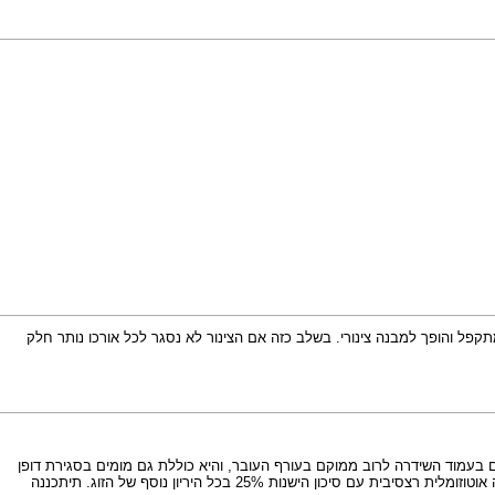
הופך למבנה צינורי. בשלב כזה אם הצינור לא נסגר לכל אורכו נותר חלק
 תסמונת ע"ש Meckel-Gruber. בתסמונת זאת הפגם בעמוד השידרה לרוב ממוקם בעורף העובר, והיא כוללת גם מומים בסגירת דופן
הבטן (אומפלוצלה), באגודלים (פולידקטילי), ציסטות בכליות, ובכבד (לעיתים ריבוי אצבעות, ציסטות בכליות ואף הפרעה בתעלות המרה בכבד) - תסמונת זו מורשת בצורה אוטוזומלית רצסיבית עם סיכון הישנות 25% בכל היריון נוסף של הזוג. תיתכננה