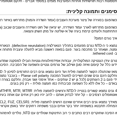
תסמונות רבות תורשתיות אחרות המערבות מומים במספר אברים - חלקם אוטוזומלית רצסיב
סימנים ותמונה קלינית:
כשהפגם בסגירה של צינור מערכת העצבים (עמוד השדרה והמוח) מתרחש באיזור ראש העובר, תתבטא הבעי
התחתונות ולעתים קיימת בעיה של אי-שליטה על מתן השתן והצואה.
איך נגרם המום?
ב- tethered cord.
טרם עידן הגנטיקה המולקולרית, עבודות אפידמיולוגיות-גנטיות הובילו למסקנה שמדוב
ידעו כלל על קיומם ואיזה סוג) ושילוב של גורמים גנטיים והשפעה של הסביבה. הס
באדם – כל אלו ללא כל השפעה סביבתית כמו חומצה פולית – רק נזק בגנים.
אוטוזומלים רצסיבים – קל יותר לבדוק אותם – לרוב יהיו כאן רק אחים עם אותה בעיה, והם ימנעו די טוב עם מינון פרמקולוגי (5 
המחלה תתבטא במשפחה יותר בקר אחים ובבני משפחה רחוקים יותר באופן אקראי. מ
זו הסיבה שחוקרים רבים כותבים כי רוב התינוקות שנולדים עם NTD, נולדים לאימהות ללא מחסור קליני בחומצה פולית. לפחות 70% מהמקרים של NTD קורים מסיבות גנטיות ללא שום קשר לחומצה פולית