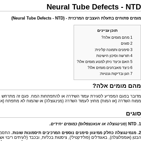
Neural Tube Defects - NTD
מומים פתוחים בתעלת העצבים המרכזית - (Neural Tube Defects - NTD)
תוכן עניינים
1
מהם מומים אלה?
2
סוגים
3
סימנים ותמונה קלינית:
4
תורשה וסיכון הישינות
5
האם וכיצד ניתן למנוע מומים אלו?
6
כיצד מאבחנים מומים אלו?
7
הגן ובדיקות גנטיות:
מהם מומים אלה?
מדובר בפגם המפריע לסגירת עמוד השידרה או להתפתחות המח. פגם זה מתרחש בש
ממוח השדרה (או המוח) מחוץ לעמוד השדרה (מנינגוצלה) או שהמוח לא מתפתח (אנ
סוגים
1. NTD
(
מנינגוצלה או אנאנצפלוס) כמומים יחידים.
2. מנמינגוצלה כחלק ממיגוון סימנים נוספים המרכיבים תיסמונות שונות.