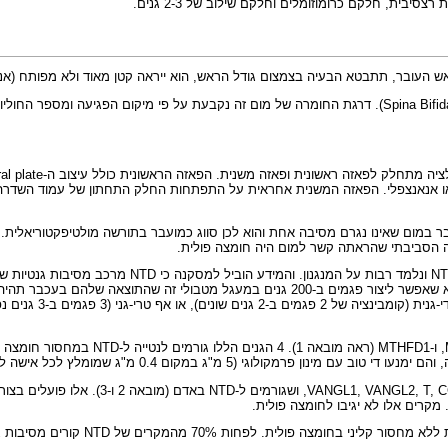
ית, חלקם כרומוזומלים וחלקם שילוב של 2-3 גנים.
ה בצמצום גודל הראש, הוא ייראה קטן מאוד ולא מפותח (אננצפלוס - Anencephalus). מום זה גורם 
כשהפגם מתרחש לאורך עמוד השידרה, יש יציאה של חוט השידרה והעצבים שבגב (Spina Bifida). דרגת החומרה של מו
ר במום שאינו נגרם מסיבה אחת והוא לכן סווג כמועבר בתורשה מולטיפקטוריאלית. דה
יבה הסביבתי שהראתה קשר למום היה חומצה פולית.
ידי פגם ב-2 העותקים
4 גנים נמצאו קשורים בנטייה ל-NTD ורגישים
מ"ג במקום 0.4 מ"ג שמומלץ לכל אישה לקבל) של חומצה פולית.
קרים אלו לא יגיבו לחומצה פולית.