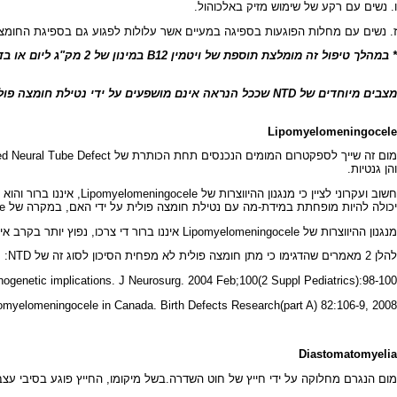
ו. נשים עם רקע של שימוש מזיק באלכוהול.
ז. נשים עם מחלות הפוגעות בספיגה במעיים אשר עלולות לפגוע גם בספיגת החומצה 
* במהלך טיפול זה מומלצת תוספת של ויטמין B12 במינון של 2 מק"ג ליום או בדיקה של הרמה שלו בדם.
מצבים מיוחדים של NTD שככל הנראה אינם מושפעים על ידי נטילת חומצה פולית
Lipomyelomeningocele
והן גנטיות.
יכולה להיות מופחתת במידת-מה עם נטילת חומצה פולית על ידי האם, במקרה של Lipomyelomeningocele , נראה שתוספת חומצה פולית לפני ובמהלך ההריון איננה משפיעה ואיננה יכולה למנוע את המום.
מנגנון ההיווצרות של Lipomyelomeningocele איננו ברור די צרכו, נפוץ יותר בקרב אימהות מבוגרות ואימהות צעירות ויתכן כי הוא קשור גם בגיל האם. כמו כן הוא תלוי במוצא האתני, ויתכן והוא קשור גם לגורמים גנטיים.
להלן 2 מאמרים שהדגימו כי מתן חומצה פולית לא מפחית הסיכון לסוג זה של NTD:
thogenetic implications. J Neurosurg. 2004 Feb;100(2 Suppl Pediatrics):98-100
Lipomyelomeningocele in Canada. Birth Defects Research(part A) 82:106-9, 2008
Diastomatomyelia
מום הנגרם מחלוקה על ידי חייץ של חוט השדרה.בשל מיקומו, החייץ פוגע בסיבי ע