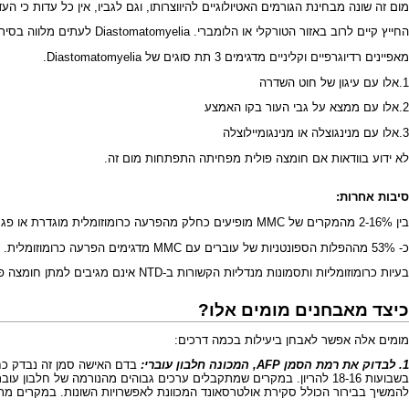
מום זה שונה מבחינת הגורמים האטיולוגיים להיווצרותו, וגם לגביו, אין כל עדות כי הע
החייץ קיים לרוב באזור הטורקלי או הלומברי. Diastomatomyelia לעתים מלווה בסירינקס וציסטה אפידרמואידית.
מאפיינים רדיוגרפיים וקליניים מדגימים 3 תת סוגים של Diastomatomyelia.
1.אלו עם עיגון של חוט השדרה
2.אלו עם ממצא על גבי העור בקו האמצע
3.אלו עם מנינגוצלה או מנינגומיילוצלה
לא ידוע בוודאות אם חומצה פולית מפחיתה התפתחות מום זה.
סיבות אחרות:
בין 2-16% מהמקרים של MMC מופיעים כחלק מהפרעה כרומוזומלית מוגדרת או פגם בגן ספציפי - אחוז זה גבוה יותר כאשר קיימים מומים נוספים (24%).
כ- 53% מההפלות הספונטניות של עוברים עם MMC מדגימים הפרעה כרומוזומלית.
בעיות כרומוזומליות ותסמונות מנדליות הקשורות ב-NTD אינם מגיבים למתן חומצה פולית.
כיצד מאבחנים מומים אלו?
מומים אלה אפשר לאבחן ביעילות בכמה דרכים:
1. לבדוק את רמת הסמן AFP, המכונה
חלבון עוברי
:
להמשיך בבירור הכולל סקירת אולטרסאונד המכוונת לאפשרויות השונות. במקרים מ