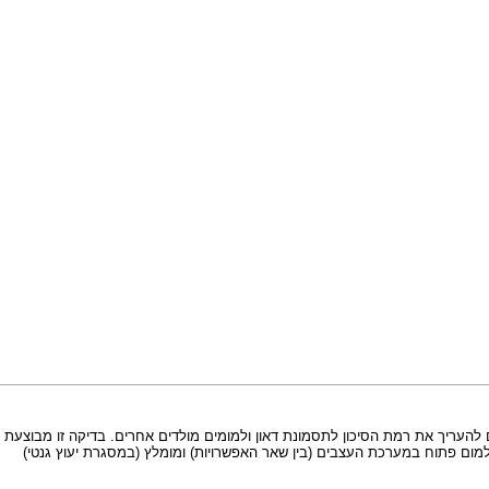
ק כחלק מהסקר הביוכימי של הטרימסטר השני. פרט לזיהוי מומים מסוג NTD, מטרתו גם להעריך את רמת הסיכון לתסמונת דאון ולמומים מולדים אחרים. בדיקה זו מבוצעת
של חלבון עוברי (מעל ל– 2.5 כפולות של החציון בהריון רגיל ומעל 2.0 בהריון תאומים) - קיים חשד למום פתוח במערכת העצבים (בין שאר האפשרויות) ומומלץ (במסגרת יעוץ גנטי)