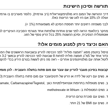
תורשה וסיכון הישינות
דרך ההורשה של המום היא
מולטיפקטוריאלית
ועולה לכ-10% אם היו לזוג שני הריונות כאלו.
לבני משפחה רחוקים יותר תוספת הסיכון לא משמעותית (1% >).
מחקר בינלאומי הראה לפני שנים אחדות שלפחות אחד מגורמי הסביבה העיקריים למום זה הוא חסר בו
אוטוזומלית רצסיבית
, וסיכון ההשנות 25% בכל הריון נוסף של הזוג.
האם וכיצד ניתן למנוע מומים אלו?
ליטול אותה עם מולטיויטמינים אחרים – ראה
מה ניתן לעשות בטרם היריון בכדי להקט
קבוצות בסיכון מוגבר להריון עם עובר עם מום פתוח בתעלה העצבית - להן מומלץ לתת מינון של 5 מ"ג
א. נשים עם רקע של לידה או הריון של תינוק/עובר עם מום פתוח בתעלה העצבית (NTD) או לאחד מבני הזוג מום פתוח בתעלה העצבית.
ב. נשים מטופלות בתרופות אנטיאפילפטיות כגון: ,Depakene/acid Valproic lamotrigine, topiramate, Carbamazapine/Tegretol,ו phenytoin.methotrexate
ג. נשים המטופלות ב- lithium או methotrexate
ד. נשים עם סוכרת טרום הריונית.
ה. נשים עם BMI של 21 ויותר.