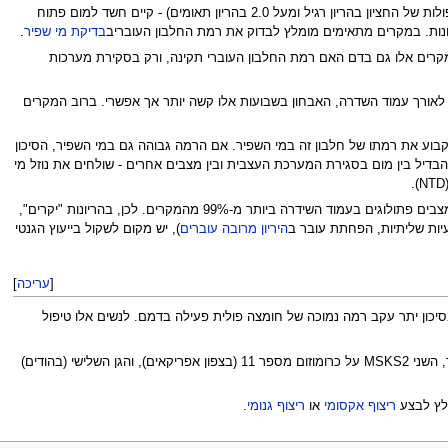
מולדים אחרים. בדיקה זו מבוצעת בשבועות 18-16 להריון. במקרים שמתקבלים ערכים גבוהים מהנורמה של חלבון עוברי (מעל ל– 2.5 כפולות של החציון בהריון רגיל ומעל 2.0 בהריון תאומים) - קיים חשד למום פתוח
ונות. במקרים מתאימים מומלץ לבדוק את רמת החלבון העובריב
בדיקת מי שפיר
.
קרים אלו גם בדם האם רמת החלבון העוברי תקינה, ורק בסקירת מערכות
בחון אולטרהסוני, על פי רוב כבר בשבועות 16-12 להריון. אם הפגם מצוי לאורך עמוד השדרה, האבחון בשבועות אלו קשה יותר אך אפשרי. ברוב המקרים
קבוע את רמתו של חלבון זה במי השפיר. אם הרמה גבוהה גם במי השפיר, הסיכון
גדול יחסית. כדי להבדיל בין מום בסגירת המערכת העצבית ובין מצבים אחרים - שולחים את נוזל מי
האולטרסאונד הפך כיום להיות מדויק ומפורט יותר ולכן, ניתן להעזר בו ביתר יעילות לזהוי מומים בעמוד שדרה או מח. ניתן בעזרתו לזהות מצבים פתולוגים בעמוד השידרה ביותר מ-99% מהמקרים. לכן, בהריונות "יקרים",
היריון מרובה עוברים
), יש מקום לשקול בייעוץ הגנטי
[
עריכה
]
כון יתר עקב רמה נמוכה של חומצה פולית פעילה בדמם. לנשים אלו טיפול
- בתסמונת ע"ש Meckel-Gruber ישנם כנראה מספר גנים: הגן הראשום כונה MKS1 מופה לכרומוזום17 (17q21-24) במשפחות מפינדלנד, השני MSKS2 על כרומוזום מספר 11 (בצפון אפריקאים), והגן השלישי (בהודים)
ריצוף אקסומי
או
ריצוף גנומי
.