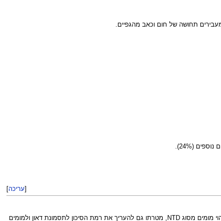
מעבירים תחושה של חום וכאב מהגפיים.
[
עריכה
]
בדם האישה סמן זה נבדק כחלק מהסקר הביוכימי של הטרימסטר השני. פרט לזיהוי מומים מסוג NTD, מטרתו גם להעריך את רמת הסיכון לתסמונת דאון ולמומים