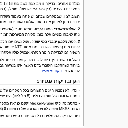
במערכת העצבים (בין שאר האפשרויות) ומומלץ (במס
חשוב לציין, שבמקרים שבהם יש פתח בעמוד השדרה 
יסודית ניתן לאבחן את המום. אולטרסאונד יסודי מכ
2. אולטרסאונד:
ניתן לאבחן מומים אלה בזמן סקירת המערכות המורחבת ב
3. רמת חלבון עוברי במי שפיר:
אצל נשים עם חלבון 
לקיום מום (
השפיר גם לבדיקת חומר הנקרא אצטיל כולין אסתרז. חו
בייחוד כשהחלבון העוברי בדם האשה אינו בשיעור גבוה מאוד (עד 3.0MOM), ו/או אם יש סיבה אחרת לרמת החלבון העוברי המוגברת 
להימנע מ
בדיקת מי שפיר
.
הגן ובדיקות גנטיות:
- עדיין לא נמצאו הגנים הקשורים בכל המקרים של NTD אך נמצא שנשים שהן הומוזיגונטיות למוטציה בעמדה 677 בגן
במנות גבוהות של חומצה פולית (5 מג' ליום) הינו יעיל בהפחתת הסיכון להשנות.
מכונה MKS3 ומופה לזרוע הארוכה של כרומוזום 8 (8q24).
כיום הבדיקה המומלצת בכל משפחה בה יש חשד שהפגם בעמוד השדרה 