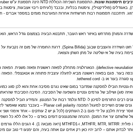
), באגודלים (פולידקטילי), ציסטות בכליות, ובכבד (לעיתים ריבוי אצבעות, ציסטות
כשהפגם מתרחש לאורך עמוד השידרה, יש יציאה של חוט השידרה והעצבים 
יימת בעיה של אי-שליטה על מתן השתן והצואה.
סה בעור. פגם בפאזה ראשונה מביא לתעלה עיצבית פתוחה או אנאנצפלי. הפאזה
ות-גנטיות הובילו למסקנה שמדובר במום שאינו נגרם מסיבה אחת והוא לכן סווג כמועב
 ואיזה סוג) ושילוב של גורמים גנטיים והשפעה של הסביבה. הסיבה הסביבתי שהראת
 יהיו כאן רק אחים עם אותה בעיה, והם ימנעו די טוב עם מינון פרמקולוגי (5 מ"ג במקום 0.4 מ"ג שמומלץ לכל אישה לקבל