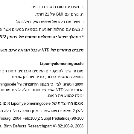
ד. נשים עם סוכרת טרום הריונית.
ה. נשים עם BMI של 21 ויותר.
ו. נשים עם רקע של שימוש מזיק באלכוהול.
ז. נשים עם מחלות הפוגעות בספיגה במעיים אשר עלו
* במהלך טיפול זה מומלצת תוספת של ויטמין B12 במינון של 2 מק"ג ליום או בדיקה של הרמה שלו בדם.
מצבים מיוחדים של NTD שככל הנראה אינם מושפעים על ידי נטילת חומצה פולית
Lipomyelomeningocele
כתוצאה ממספר סיבות, סביבתיות והן גנטיות.
יכולה למנוע את המום.
מנגנון ההיווצרות של Lipomyelomeningocele איננו ברור די צרכו, נפוץ יותר בקרב אימהות מבוגרות ואימהות צעירות ויתכן כי הוא קשור גם בגיל האם. כמו כן הוא תלוי במוצא האתני, ויתכן והוא קשור גם לגורמים גנטיים.
להלן 2 מאמרים שהדגימו כי מתן חומצה פולית לא מפחית הסיכון לסוג זה של NTD:
urosurg. 2004 Feb;100(2 Suppl Pediatrics):98-100
a. Birth Defects Research(part A) 82:106-9, 2008