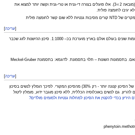
מאידך נמצאו גנים רבים אחרים שאינם רגישים לחומצה פולית: VANGL1, VANGL2, T, CCL2, FUZ, CELSR1, ושגורמים ל-NTD באדם (מובאה 2 ו-3). אלו פועלים בצורה די-גנית או טרי-גנית וקשה יותר למצוא את
[
עריכה
]
(רב גורמית), כלומר מעורבים בו גורמים תורשתיים וסביבתיים. שכיחות המום משתנה במקומות שונים בעולם אולם בארץ מוערכת בכ– 1:1000. סיכון ההישנות לזוג שכבר
מחקר בינלאומי הראה לפני שנים אחדות שלפחות אחד מגורמי הסביבה העיקריים למום זה הוא חסר בויטמין בשם "חומצה פולית" בדם האם. בתסמונות השונות – תלוי בתסמונת. לדוגמא: בתסמונת Meckel-Gruber
[
עריכה
]
טיפול בויטמין מסוג "חומצה פולית" לפני הכניסה להריון ובשבועות הראשונים שלו הפחית את סיכון ההישנות ב – 70% (כיום ידוע שההורדה של הסיכון קטנה יותר - רק 30%) מהסיכון המקורי. לפיכך הומלץ לנשים בסיכון
חד של 5מ"ג חומצה פולית לפחות 8 שבועות לפני הכניסה להריון ובמשך 3-2 החודשים הראשונים להריון. גם לנשים באוכלוסיה הכללית, ללא סיכון מוגבר ידוע, מומלץ ליטול
 היריון בכדי להקטין את הסיכון למחלות גנטיות ולמומים מולדים?