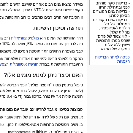
- בדיקות סקר מורחב
לפני ובתחילת הריון
הקומבינציות האחראיות ל-NTD בעטיין. המחלה תתבטא במשפחה יותר בקר אחים ובבני משפחה רחוקים יותר באופן אקראי. מקרים אלו לא יגיבו לחומצה פולית.
- בדיקות גנים הקושרים
בסיכון לסרטן
זו הסיבה שחוקרים רבים כותבים כי רוב התינוקות שנולדים עם NTD, נולדים לאימהות ללא מחסור קליני בחומצה פולית. לפחות 70% מהמקרים של NTD קורים מסיבות גנט
- בדיקות גנים הקשורים
במחלות של גיל
תורשה וסיכון הישינות
הילדות (אפילפסיה,
מחלות שלד)
- ליווי צמוד של פרופ'
דרך ההורשה של המום היא
מולטיפקטוריאלית
שוחט במתן התוצאות
היה לו הריון עם מום כזה הואכ- 5%, ועולה לכ-10% אם היו לזוג שני הריונות כאלו.
וייעוץ ללא עלות
במקרה של ממצא
לבני משפחה רחוקים יותר תוספת הסיכון לא משמעותית (%
כניסה לאתר הבדיקות
הגנטיות
ההעברה התורשתית בצורת
הורשה אוטוזומלית רצסיב
האם וכיצד ניתן למנוע מומים אלו?
חומצה פולית אך אין צורך בריכוז גבוה (די ב- 0.4 מ"ג ליממה) ואף עדיף ליטול אותה עם מולטיויטמינים אחרים – ראה
קבוצות בסיכון מוגבר להריון עם עובר עם מום פתוח בתעלה העצ
א. נשים עם רקע של לידה או הריון של תינוק/עובר עם מום פתוח בתעלה העצבית (TD
ב. נשים מטופלות בתרופות אנטיאפילפטיות כגון: ,Depakene/acid Valproic lamotrigine, topiramate, Carbamazapine/Tegretol,ו phenytoin.methotrexate
ג. נשים המטופלות ב- lithium או methotrexate