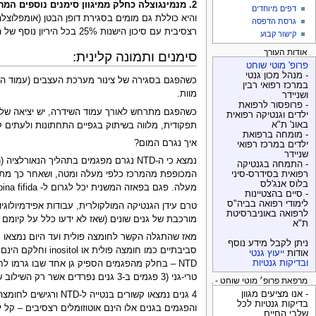
2. מנמינגוצלה כחלק ממיגוון סימנים נוספים המרכיבים תיסמונות שונות.
דפים מיוחדים
והיא כוללת גם מומים בסגירת דופן הבטן (אומפלוצלה
גרסת הדפסה
רצסיבית עם סיכון הישנות 25% בכל היריון נוסף של הזוג. תיתכננה תסמונות רבות תורשתיות אחרות המערבות מומים במספר אברים - חלקם אוטוזומלית רצסיבית, חלקם כרומוזומלים וחלקם שילוב של 2-3 גנים.
קישור קבוע
אודות העורך
סימנים ותמונה קלינית:
פרופ' מוטי שוחט
- מנהל מכון גנטי
במרכז רפואי רבין
מוות.
ושניידר
- פרופסור לרפואת
ילדים וגנטיקה רפואית
באונ' ת"א
תפקודית, מלווה בשיתוק בגפיים התחתונות ולעתים ק
- מומחה ברפואת
איך נגרם המום?
ילדים במרכז רפואי
שניידר
- התמחה בגנטיקה
רפואית בסידרס-סיני
המכופפת מהמרכז כלפי מעלה ומטה, ושאחר כך מתכ
בלוס אנג'לס
מעלה. פגם בפאזה המשנית יכל לגרום ל- spina fifida סגורה בעור או ב- tethered cord.
- סיים בהצטיינות
לימודי רפואה בביה"ס
טרם עידן הגנטיקה המולקולרית, עבודות אפידמיולוגי
לרפואה באוניברסיטת
מורכבת של גנים שונים (שאז לא ידעו כלל על קיומם
ת"א
ניתן לקבל מידע נוסף
אודות
ייעוץ גנטי
ובדיקות גנטיות
טרי-גני (3 פגמים ב-3 גנים נפרדים אשר רק השילוב של שלשתם יצר את המום). ההנחה שהמנגנונים דומים באדם – כל אלו ללא כל השפעה סביבתית כמו חומצה פולית – רק נזק בגנים.
מרפאת פרופ׳ מוטי שוחט - בדיקות גנטיות
- אנו מציעים מגוון
בדיקות גנטיות לכל
והפגמים בגנים אלו הינם אוטוזומלים רצסיבים – קל יותר לבדוק אותם – לרוב
שלבי החיים