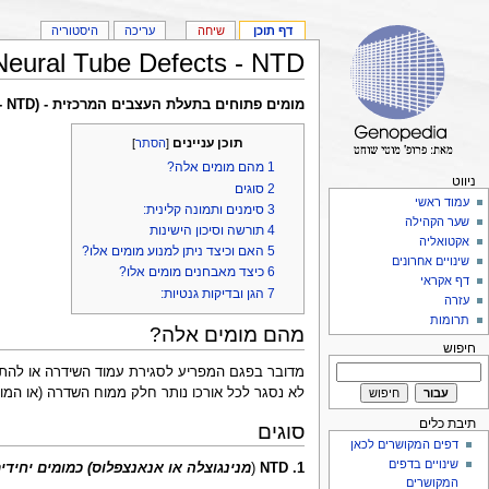
דף תוכן
שיחה
עריכה
היסטוריה
Neural Tube Defects - NTD
מומים פתוחים בתעלת העצבים המרכזית - (Neural Tube Defects - NTD)
תוכן עניינים
[
הסתר
]
1
מהם מומים אלה?
ניווט
2
סוגים
עמוד ראשי
3
סימנים ותמונה קלינית:
שער הקהילה
4
תורשה וסיכון הישינות
אקטואליה
5
האם וכיצד ניתן למנוע מומים אלו?
שינויים אחרונים
6
כיצד מאבחנים מומים אלו?
דף אקראי
7
הגן ובדיקות גנטיות:
עזרה
תרומות
מהם מומים אלה?
חיפוש
מדובר בפגם המפריע לסגירת עמוד השידרה או להת
לא נסגר לכל אורכו נותר חלק ממוח השדרה (או המו
תיבת כלים
סוגים
דפים המקושרים לכאן
שינויים בדפים
1. NTD
(
מנינגוצלה או אנאנצפלוס) כמומים יחידים
המקושרים