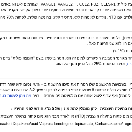
יות ללא שום קשר לחומצה פולית
1 >).
ית
, וסיכון ההשנות 25% בכל הריון נוסף של הזוג.
(לאחר הריון עם עובר פגוע), ליטול כדור א
מה ניתן לעשות בטרם
בית - להן מומלץ לתת מינון של 5 מ"ג חודש לפני ההיריון:
N) או לאחד מבני הזוג מום פתוח בתעלה העצבית.