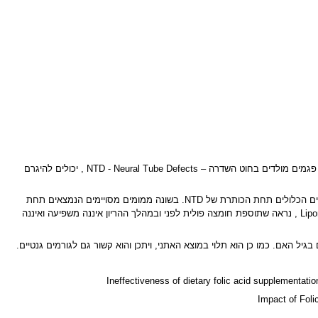
מום זה שייך לספקטרום המומים הנכנסים תחת הכותרת של Closed Neural Tube Defect, כלומר, פגם סגור בחוט השדרה. באופן כללי, פגמים מולדים בחוט השדרה – NTD - Neural Tube Defects , יכולים להיגרם
חשוב ועקרוני לציין כי מנגנון ההיווצרות של Lipomyelomeningocele, איננו ברור והוא שונה באופן בסיסי ממנגנון ההיווצרות של מומים אחרים הכלולים תחת הכותרת של NTD. בשונה ממומים מסויימים הנמצאים תחת
הכותרת של NTD אשר שכיחותם יכולה להיות מופחתת במידת-מה עם נטילת חומצה פולית על ידי האם, במקרה של Lipomyelomeningocele , נראה שתוספת חומצה פולית לפני ובמהלך ההריון איננה משפיעה ואיננה
Ineffectiveness of dietary folic acid supplementat
Impact of Foli