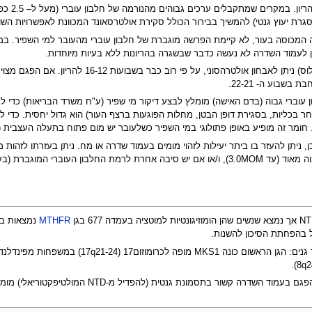
גרת יעוץ גנטי) להמשיך בבירור הכולל סקירת אולטרסאונד המכוונת לאפשרויות הש
המכוסה בעור, לא קיימת הפרשה מוגברת של חלבון עוברי מהעובר למי השפיר. במ
וון לעמוד השדרה לא נעשה כדבר שבשגרה בהריונות ללא בעיות מיוחדות.
המום הקשה ממשפחה זו (אנאנצפלוס) ניתן לא
שבוע ה- 22-21.
עוברי גבוה (בדם האישה) מומלץ לבצע דיקור מי שפיר (ע"ח משרד הבריאות) כדי ל
בעמוד השדרה ומח מסוג NTD או מום אחר בכליות, בסגירת דופן הבטן, מחלות הפוגעות ברצף העור) הוא 
מר זה מופיע באופן פתולוגי במי השפיר כשלעובר יש מום פתוח בתעלה העצבית (NTD).
(בעיות שליתיות, הפחתת עובר ב
MTHFR
נמצאות בסי
קשור בתסמונת גנטית (להפדיל מ-NTD המולטיפקטוריאלי) מומלץ לבצע