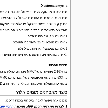
Diastomatomyelia
מום הנגרם מחלוקה על ידי חייץ של חוט השדרה.בשל
מום זה שונה מבחינת הגורמים האטיולוגיים להיווצרותו
החייץ קיים לרוב באזור הטורקלי או הלומברי. Diastomatomyelia לעתים מלווה בסירינקס וציסטה אפידרמואידית.
מאפיינים רדיוגרפיים וקליניים מדגימים 3 תת סוגים של Diastomatomyelia.
1.אלו עם עיגון של חוט השדרה
2.אלו עם ממצא על גבי העור בקו האמצע
3.אלו עם מנינגוצלה או מנינגומיילוצלה
לא ידוע בוודאות אם חומצה פולית מפחיתה התפתחות
סיבות אחרות:
בין 2-16% מהמקרים של MMC מופיעים כחלק מהפרעה כרומוזומלית מוגדרת או פגם בגן ספציפי - אחוז זה גבוה יותר כאשר קיימים מומים נוספים (24%).
כ- 53% מההפלות הספונטניות של עוברים עם MMC מדגימים הפרעה כרומוזומלית.
בעיות כרומוזומליות ותסמונות מנדליות הקשורות ב-NTD אינם מגיבים למתן חומצה פולית.
כיצד מאבחנים מומים אלו?
מומים אלה אפשר לאבחן ביעילות בכמה דרכים:
1. לבדוק את רמת הסמן AFP, המכונה
חלבון עובר