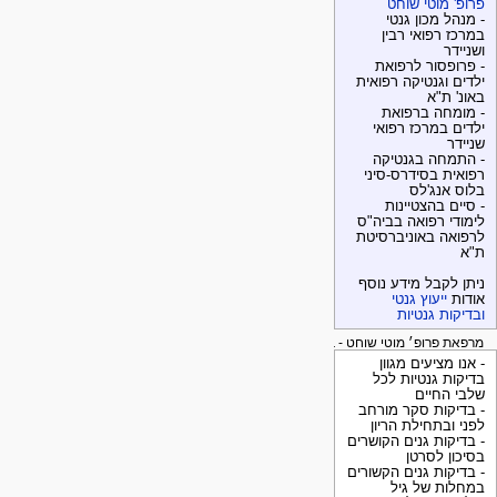
פרופ' מוטי שוחט
- מנהל מכון גנטי
במרכז רפואי רבין
ושניידר
- פרופסור לרפואת
ילדים וגנטיקה רפואית
באונ' ת"א
- מומחה ברפואת
ילדים במרכז רפואי
שניידר
- התמחה בגנטיקה
רפואית בסידרס-סיני
בלוס אנג'לס
- סיים בהצטיינות
לימודי רפואה בביה"ס
לרפואה באוניברסיטת
ת"א
ניתן לקבל מידע נוסף
אודות
ייעוץ גנטי
ובדיקות גנטיות
מרפאת פרופ׳ מוטי שוחט - בדיקות גנטיות
- אנו מציעים מגוון
בדיקות גנטיות לכל
שלבי החיים
- בדיקות סקר מורחב
לפני ובתחילת הריון
- בדיקות גנים הקושרים
בסיכון לסרטן
- בדיקות גנים הקשורים
במחלות של גיל