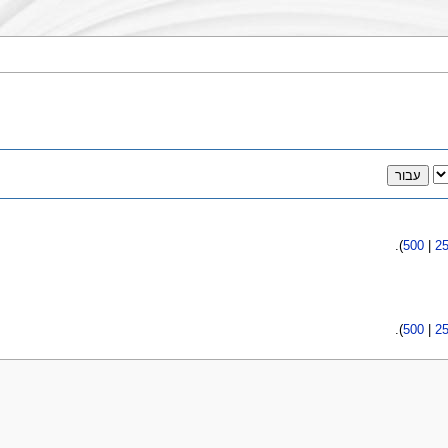
).
500
|
2
).
500
|
2