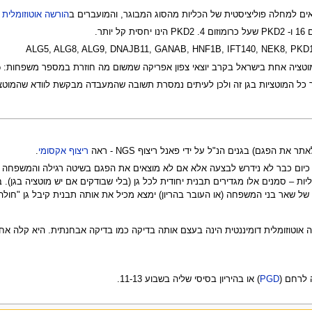
הורשה אוטוזומלית 
ישראל בקרב יוצאי צפון אפריקה שמשום מה חוזרת במספר משפחות: c.3569G>C p.Arg1190Pro בגן PKD1.
 הפגם) בגנים הנ"ל על ידי פאנל ריצוף NGS - ראה
ריצוף אקסומי
.
 כיום כבר לא נידרש לבצעה אלא אם לא מוצאים את הפגם בשיטה רגילה והמשפחה 
כליות – סמנים אלו מגדירים תבנית יחודית לכל גן (בלי שבודקים אם יש מוטציה 
 של שאר בני המשפחה (או העובר בהריון) ימצא מכיל את אותה תבנית קיבל גן "חולה
לה אוטוזומלית דומיננטית הינה בעצם אותה בדיקה כמו בדיקה אבחנתית. היא קלה אח
 לרחם (
PGD
) או בהיריון בסיסי שליה בשבוע 11-13.