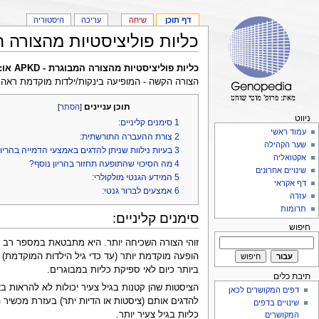
דף תוכן
שיחה
עריכה
היסטוריה
כליות פוליציסטיות מהצורה המבו
כליות פוליציסטיות מהצורה המבוגרת - APKD או: Adult type polycystic kidney disease". זוהי הצורה השכיחה והקלה יותר של
הצורה הקשה - המופיעה בינקות/ילדות מוקדמת ראה:
תוכן עניינים
[
הסתר
]
ניווט
1
סימנים קליניים:
עמוד ראשי
2
צורת ההעברה התורשתית:
שער הקהילה
3
בעיות נילוות שניתן להדגים באמצעי הדמייה בהריון
אקטואליה
4
מה הסיכוי שהתופעה תחזור בהריון נוסף?
שינויים אחרונים
5
המידע הגנטי מולקולרי:
דף אקראי
6
אמצעים לברור גנטי:
עזרה
תרומות
סימנים קליניים:
חיפוש
הופעה מוקדמת יותר (עד כדי גיל הילדות המוקדמת) 
ביותר כיום לאי ספיקת כליות במבוגרים.
תיבת כלים
הציסטות שהן קטנות בגיל צעיר יכולות לא להראות בא
דפים המקושרים לכאן
להדגים אותם (ציסטות או הדיות יתר) בעזרת מכשיר 
שינויים בדפים
כליות בגיל צעיר יותר.
המקושרים