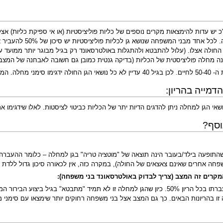
כ יש עדות להימצאות מקרים נוספים של כליות פוליציסטיות (או אי ספיקת כליות) 
בדיקה יסודית באצעות 
החולה אצלו. (עלול להתבטא ולהתגלות באולטרסאונד רק בגיל מבוגר יותר ממועד ע
ה מחלה פוליציסטית של הכליות (בדיקה גנטית כמובן גם חשובה לאבחנה של המצב ב
ן החולה עד גיל 80.
דמייה בהריון:
ושאי הגן למחלה ניתן להדגים הדיות יתר של הכליות כביטוי לציסטות. לאלו שידגימו 
וסף?
התופעה בילד/בעובר הינה תוצאה של "מוטציה טריה" בגן למחלה – כלומר ההעברה ה
קרים זה המצב (צריך לבדוק באולטרסאונד בני משפחה):
לאחד מבני הזוג קיים הגן הגורם למחלה והסיכוי להעברתו בכל הריון 50%. כיון שהגן למחלה זו לא