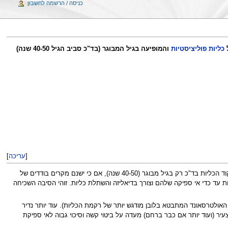
כניסה / הרשמה לחשבון
כליות פוליציסטיות
והמופיעה בגיל המבוגר (בד"כ סביב הגיל 40-50 שנה)
[
עריכה
]
זוהי הצורה השכיחה יותר. היא מתבטאת במספר רב של ציסטות קטנות שהולכות וגדלות בשטחן עם השנים ומגיעות לכדי השפעה על תפקוד הכליות בד"כ רק בגיל מבוגר (40-50 שנה), אם כי ישנם מקרים בודדים של
 עד כדי אי ספיקה שלהם וצורך בדיאליזה והשתלת כליות. זוהי הסיבה השכיחה
 האולטרסאונד המתבטא בלובן מודגש יותר של רקמת הכליות). עוד יותר נדיר
ר (ועוד יותר אם כבר ברחם) מעדה על ביטוי קשה וסיכוי גבוה לאי ספיקת