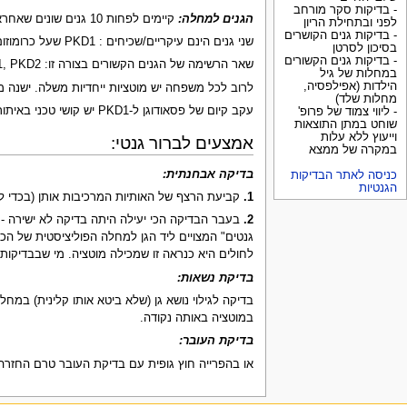
- בדיקות סקר מורחב
הגנים למחלה:
קיימים לפחות 10 גנים שונים שאחראים למחלה פוליציסטית של הכליות מהסוג המבוגר, והמועברים ב
לפני ובתחילת הריון
- בדיקות גנים הקושרים
שני גנים הינם עיקריים/שכיחים : PKD1 שעל כרומוזום 16 ו- PKD2 שעל כרומוזום 4. PKD2 הינו יחסית קל יותר.
בסיכון לסרטן
- בדיקות גנים הקשורים
שאר הרשימה של הגנים הקשורים בצורה זו: ALG5, ALG8, ALG9, DNAJB11, GANAB, HNF1B, IFT140, NEK8, PKD1, PKD2
במחלות של גיל
הילדות (אפילפסיה,
לרוב לכל משפחה יש מוטציות ייחדיות משלה. ישנה מוטציה אחת ב
מחלות שלד)
עקב קיום של פסאודוגן ל-PKD1 יש קושי טכני באיתור כל המוטציות בגן זה ולכן לעיתים נמסרת תשובה שהמעבדה מבקשת לוודא שהמוטציה המדווחת אמיתית.
- ליווי צמוד של פרופ'
שוחט במתן התוצאות
וייעוץ ללא עלות
אמצעים לברור גנטי:
במקרה של ממצא
בדיקה אבחנתית:
כניסה לאתר הבדיקות
הגנטיות
1.
קביעת הרצף של האותיות המרכיבות אותן (בכדי לאתר את
2.
בעבר הבדיקה הכי יעילה היתה בדיקה לא ישירה -
גנטים" המצויים ליד הגן למחלה הפוליציסטית של ה
לחולים היא כנראה זו שמכילה מוטציה. מי שבבדיקות
בדיקת נשאות:
בדיקה לגילוי נושא גן (שלא ביטא אותו קלינית) במח
במוטציה באותה נקודה.
בדיקת העובר:
או בהפרייה חוץ גופית עם בדיקת העובר טרם החזרה