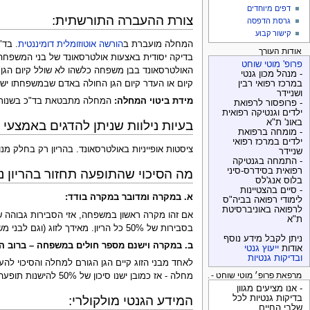
דפים מיוחדים
צורת ההעברה התורשתית:
גרסת הדפסה
קישור קבוע
המחלה מועברת ב
הורשה אוטוזומלית דומיננטית
. בד"
אודות העורך
פרופ' מוטי שוחט
האולטרסאונד בבן משפחה כלשהו לא שולל קיום הגן 
- מנהל מכון גנטי
קיום או העדר קיום הגן החולה באדם שבמשפחתו ישנ
במרכז רפואי רבין
ושניידר
מידת ביטוי המחלה:
המחלה מתבטאת בד"כ בשנות ה- 50-40 לחיים. לכן בגיל 40 עדיין לא כל נושאי הגן החולה ידגימו סימני מחלה. המחלה תתבטא אצל 100% מנושאי הג
- פרופסור לרפואת
ילדים וגנטיקה רפואית
באונ' ת"א
בעיות נילוות שניתן להדגים באמצעי ה
- מומחה ברפואת
ילדים במרכז רפואי
ציסטות אופייניות באולטרסאונד. בהריון רק בחלק מנ
שניידר
- התמחה בגנטיקה
רפואית בסידרס-סיני
מה הסיכוי שהתופעה תחזור בהריון נ
בלוס אנג'לס
- סיים בהצטיינות
א. במקרה ומדובר במקרה בודד:
לימודי רפואה בביה"ס
לרפואה באוניברסיטת
אם זהו מקרה ראשון במשפחה, אזי הסבירות גבוהה ש
ת"א
בסבירות של 50% כל הריון. מאידך לזוג (וגם לבני משפחה אחרים שאינם צאצאים של החולה), במקרה כזה, אין לכאורה סיכון גדול ללדת ילד נוסף עם בעיה דומה (מוערך בכ- 2%).
ניתן לקבל מידע נוסף
ב. במקרה וישנם מספר חולים במשפחה – ברוב המ
אודות
ייעוץ גנטי
ובדיקות גנטיות
מחלה - אז כמובן ישנו סיכון של 50% להישנות תופעה זו בהריונות הבאים. כך גם המצב אצל בני משפחה רחוקים יותר שימצאו עם סימני מחלה.
מרפאת פרופ׳ מוטי שוחט - בדיקות גנטיות
- אנו מציעים מגוון
המידע הגנטי מולקולרי:
בדיקות גנטיות לכל
שלבי החיים