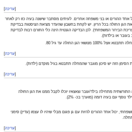
[
עריכה
]
אצל אחד ההורים או בני משפחה אחרים. לעיתים מסתבר שישנה בעיה כזו רק לאחר
אולטרסאונד של בני המשפחה. לכל אחד מבני המשפחה שנושא גן לכליות פוליציסטיות יש סיכון של 50% להעביר את הגן החולה בכל הריון. יש לקחת בחשבון שהעדר מציאת הציסטות בבדיקת
ריכת הבירור המשפחתי). לכן הבדיקה הגנטית הינה כלי התורם רבות לבדיקת
עובר או בילדות).
[
עריכה
]
את הסימן הזה יש סיכון מוגבר שהמחלה תתבטא בגיל מוקדם (ילדות).
[
עריכה
]
תורשתית מתחילה בילד/עובר וצאצאיו יוכלו לקבל ממנו את הגן החולה
 תמיד "מתבטא" בגיל ביצוע הבירור המשפחתי, יכול אחד ההורים להיות עם גן פגום מבלי שיהיו לו עצמו (עדיין) סימני
[
עריכה
]