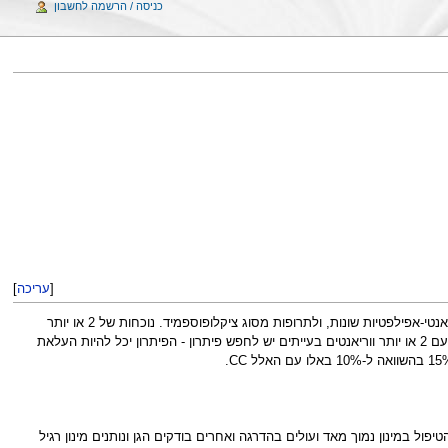
כניסה / הרשמה לחשבון
[
עריכה
]
= clopidogrel - שונות בין אנשים ברצף הגנטי של הגן CYP2C19 משחק תפקיד בקביעת היענות לטיפול בפלוויקס, וגם לתרופות אנטי-אפילפטיות שונות, ולתרופות מסוג ציקלופוספמיד. נוכחות של 2 או יותר
מהוריאנטים 2,3,4,5 בגן זה מעלה את הסיכון לסיבוכי קרישה ל-25% בהשוואה ל-10% לאלו בלי וריאנטים אלו (או רק וריאנט אחד). לאלה עם 2 או יותר ווריאנטים בעייתים יש לחפש פיתרון - הפיתרון יכל להיות העלאת
מתחילים הטיפול במינון נמוך מאד ועולים בהדרגה ואחרים בודקים הגן ונותנים מינון רגיל