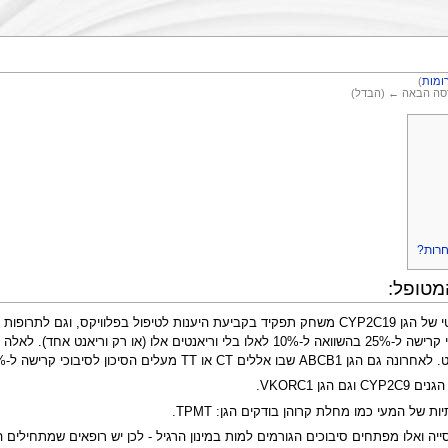
ומות
)
רסה הבאה ← (הבדל)
חרות?
מטופל:
רישה ל-15% בהשוואה ל-10% באלו עם האלל CC.
גן VKORC1.
של המעי כמו מחלת קרוהן בודקים הגן: TPMT.
 הקיימת בכ-1% מהאוכלוסייה ואלו מפתחים סיבוכים הגורמים למות במינון הרגיל - לכן יש רופאים ש