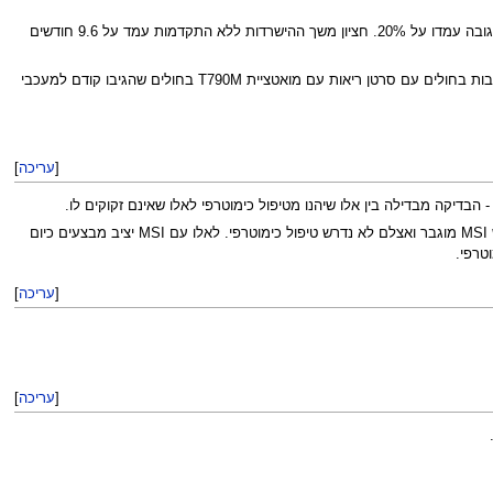
מבין החולים עם עדות מוכחת למוטאציית T790M, שיעורי התגובה עמדו על 60%. מנגד, בקרב חולים ללא עדות למואטציה זו, שיעורי התגובה עמדו על 20%. חציון משך ההישרדות ללא התקדמות עמד על 9.6 חודשים
לסיכום: כאן נראה שוב חשיבות התאמת הטיפול לסוג הגידול ולפי המוטציה שלו. התרופות AZD9291 ו-Rociletinib הינן אפשרויות טיפול טובות בחולים עם סרטן ריאות עם מואטציית T790M בחולים שהגיבו קודם למעכבי
[
עריכה
]
בסרטן מעי-גס מדרגה 2 נעזרים בבדיקת MSI (אי יציבות של מיקרוסטליטים) בכדי להעריך צורך בטיפול כימוטרפי - לכ-15% מהמקרים יש MSI מוגבר ואצלם לא נדרש טיפול כימוטרפי. לאלו עם MSI יציב מבצעים כיום
[
עריכה
]
[
עריכה
]