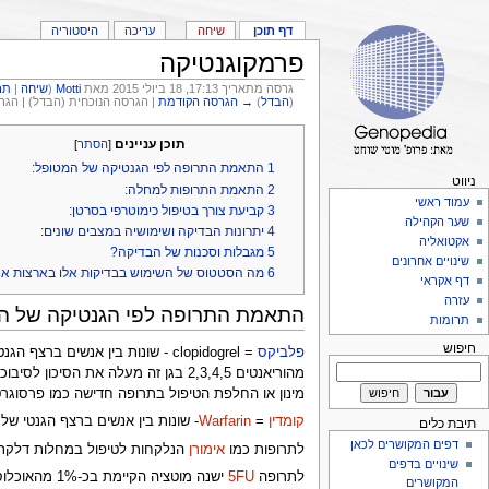
דף תוכן
שיחה
עריכה
היסטוריה
פרמקוגנטיקה
גרסה מתאריך 17:13, 18 ביולי 2015 מאת
Motti
(
שיחה
|
תר
(
הבדל
)
→ הגרסה הקודמת
| הגרסה הנוכחית (הבדל) | הג
תוכן עניינים
[
הסתר
]
1
התאמת התרופה לפי הגנטיקה של המטופל:
ניווט
2
התאמת התרופות למחלה:
עמוד ראשי
3
קביעת צורך בטיפול כימוטרפי בסרטן:
שער הקהילה
4
יתרונות הבדיקה ושימושיה במצבים שונים:
אקטואליה
5
מגבלות וסכנות של הבדיקה?
שינויים אחרונים
6
מה הסטטוס של השימוש בבדיקות אלו בארצות א
דף אקראי
עזרה
התאמת התרופה לפי הגנטיקה של ה
תרומות
חיפוש
פלביקס
מינון או החלפת הטיפול בתרופה חדישה כמו פרסוגרט. לאחרונה גם הגן ABCB1 שבו אללים CT או TT מעלים הסיכון לסיבוכי ק
קומדין
=
Warfarin
- שונות בין אנשים ברצף הגנטי של הגנים CYP2C9 וגם ה
תיבת כלים
דפים המקושרים לכאן
לתרופות כמו
אימורן
הנלקחות לטיפול במחלות דלקתיות 
שינויים בדפים
לתרופה
5FU
ישנה מוטציה
המקושרים