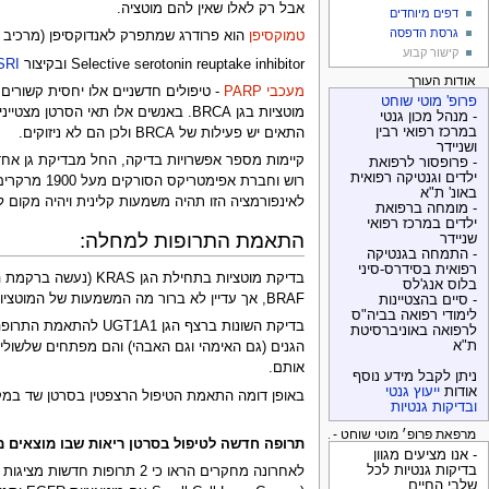
אבל רק לאלו שאין להם מוטציה.
דפים מיוחדים
גרסת הדפסה
טמוקסיפן
הוא פרודרג שמתפרק לאנדוקסיפן (מרכיב פעיל בגוף) בעזרת מבנה תקין של הגן CYP2D6. לאלו שי
קישור קבוע
Selective serotonin reuptake inhibitor ובקיצור
SRI
אודות העורך
מעכבי PARP
- טיפולים חדשניים אלו יחסית קשורים
פרופ' מוטי שוחט
- מנהל מכון גנטי
במרכז רפואי רבין
התאים יש פעילות של BRCA ולכן הם לא ניזוקים.
ושניידר
קיימות מספר אפשרויות בדיקה, החל מבדיקת גן אחד
- פרופסור לרפואת
ילדים וגנטיקה רפואית
באונ' ת"א
לאינפורמציה הזו תהיה משמעות קלינית ויהיה מקום 
- מומחה ברפואת
ילדים במרכז רפואי
התאמת התרופות למחלה:
שניידר
- התמחה בגנטיקה
רפואית בסידרס-סיני
בלוס אנג'לס
BRAF, אך עדיין לא ברור מה המשמעות של המוטציות בגן זה.
- סיים בהצטיינות
לימודי רפואה בביה"ס
לרפואה באוניברסיטת
ת"א
הגנים (גם האימהי וגם האבהי) והם מפתחים שלשולים ק
אותם.
ניתן לקבל מידע נוסף
אודות
ייעוץ גנטי
באופן דומה התאמת הטיפול הרצפטין בסרטן שד במקרים שיש 2
ובדיקות גנטיות
מרפאת פרופ׳ מוטי שוחט - בדיקות גנטיות
תרופה חדשה לטיפול בסרטן ריאות שבו מוצאים מוטציה 90M
- אנו מציעים מגוון
בדיקות גנטיות לכל
שלבי החיים