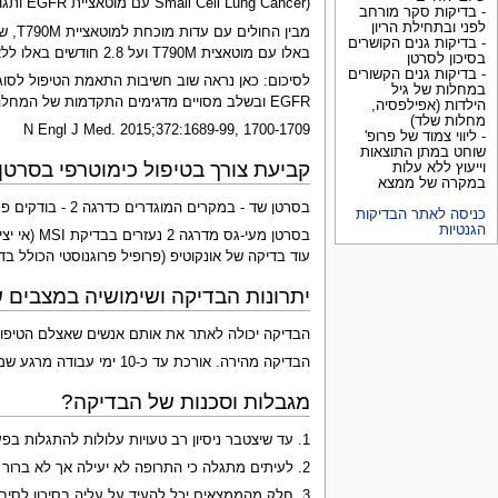
Small Cell Lung Cancer) עם מוטאציית EGFR ותגובה לטיפול קו-ראשון במעכבי EGFR, אך עם התקדמות בהמשך.
- בדיקות סקר מורחב
לפני ובתחילת הריון
- בדיקות גנים הקושרים
באלו עם מוטאצית T790M ועל 2.8 חודשים באלו ללא מוטאציה זו.
בסיכון לסרטן
- בדיקות גנים הקשורים
במחלות של גיל
EGFR ובשלב מסויים מדגימים התקדמות של המחלה.
הילדות (אפילפסיה,
מחלות שלד)
N Engl J Med. 2015;372:1689-99, 1700-1709
- ליווי צמוד של פרופ'
שוחט במתן התוצאות
קביעת צורך בטיפול כימוטרפי בסרטן:
וייעוץ ללא עלות
במקרה של ממצא
בסרטן שד - במקרים המוגדרים כדרגה 2 - בודקים פרופיל ביטוי של מספר גנים בגידול (בדיקה בחו"ל במעבדה שיש לה פטנט בבקקיה זו) - הבדיקה מבדילה בין אלו שיהנו מטיפול כימוטרפי לאלו שאינם זקוקים לו.
כניסה לאתר הבדיקות
הגנטיות
עוד בדיקה של אונקוטיפ (פרופיל פרוגנוסטי הכולל בדיקת פעילות 12 גנים, ולפי התוצאה מגדירים את אותם 60% שא
יתרונות הבדיקה ושימושיה במצבים ש
הבדיקה יכולה לאתר את אותם אנשים שאצלם הטיפול לא
הבדיקה מהירה. אורכת עד כ-10 ימי עבודה מרגע שמגיעה למעבדה.
מגבלות וסכנות של הבדיקה?
1. עד שיצטבר ניסיון רב טעויות עלולות להתגלות בפענוח - ישנם אזורים רבים בגנום שמכילים שינויים המשפיעים על הטיפול שטרם נתגלו.
2. לעיתים מתגלה כי התרופה לא יעילה אך לא ברור מה לעשות במקום לתת את התרופה.
3. חלק מהממצאים יכל להעיד על עליה בסיכון לסיבוך אך לא מחייב שיהיה הסיבוך.