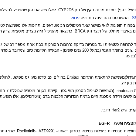
ש את הגן שמפריע לפעילות התרופה נותנים תחליף יעיל מקבוצת Aromatase inhibitor.
S
- המפורסם בהם הינה התרופה
פרוזק
.
 בפחות תופעות לוואי מאשר שאר הטיפולים הכימוטראפים. תרופות אלו משמשות לטי
 לתרופה ספציפית ועד בטריות בדיקה נרחבות הסורקות בבת אחת מספר רב של גנים 
רוש וחברת אפימטריקס הסורקים מעל 1900 מרקרים שונים בחומר הגנטי (במעל 200 גנ
לבצעה.
בדיקת מוטציות בתחילת הגן KRAS (נעשה ברקמת הגידול)משמשת להתאמת ה
שים וירידה מסכנת חיים ברמת הכדוריות הלבנות בדם (נויטרופילים). אלו תופעות לוו
Her חיובי.
EGFR T7