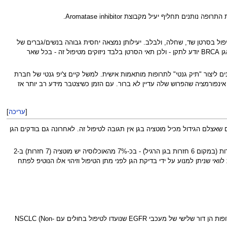
פול בסרטן שד, שחלה, ולבלב. יעילותן נמצאה יחסית גבוהה בנשים/גברים של
מוטציות בגן BRCA. באנשים אלו תאי הסרטן מצטיינים באיבוד מוחלט של תוצר הגן BRCA. כתוצאה מהטיפול הזה נוצרים מוטציות שרק הגן BRCA יודע לתקן - ולכן תאי הסרטן בלבד ניזוקים מטיפול זה - בכל שאר
ליצור "תיק גנטי" לתרופות מותאמות אישית. למשל קיים צ'יפ גנטי של חברת
ים שונים) - הבעייה הקיימת כיום שמדובר בעודף אינפורמציה שהפרוש שלה עדיין לא ברור. עם הזמן כשיצטבר מידע רב יותר אז
[
עריכה
]
תרופה Erbitux בחולים עם סרטן מעי גס מפושט. לחולים שאצלם הגידול מכיל מוטציה בגן אין תגובה לטיפול זה. לאחרונה גם בודקים הגן
בדיקת השונות ברצף הגן UGT1A1 להתאמת התרופה Irinotecan (משמשת לטיפול בסרטן מעי גס) - קיימת בגן זה מוטציה שכוללת 7 חזרות (במקום 6 חזרות בגן הרגיל) - בכ-7% מהאוכלוסיה יש מוטציה (7 חזרות) ב-2
אי שניתן למנוע על ידי בדיקת הגן לפני מתן הטיפול וזיהוי אלו הנוטיפ לפתח
לאחרונה מחקרים הראו כי 2 תרופות חדשות מציגות תוצאות מבטיחות ביעילות בטיפול בסרטן ריאות:– AZD9291 ו-Rociletinib. שתי התרופות הן דור שלישי של מעכבי EGFR שנועדו לטיפול בחולים עם NSCLC (Non-