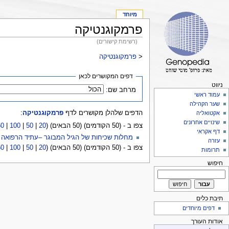
מיוחד
פרמקוגנטיקה
(רשימת קישורים)
<
פרמקוגנטיקה
דפים המקושרים לכאן
ניווט
מרחב שם:
עמוד ראשי
שער הקהילה
הדפים שלהלן מקושרים לדף
פרמקוגנטיקה
:
אקטואליה
שינויים אחרונים
צפו ב - (50 הקודמים) (50 הבאים) (
20
|
50
|
100
|
50
דף אקראי
מחלות שכיחות של הגיל המבוגר –עתיד הרפואה
עזרה
צפו ב - (50 הקודמים) (50 הבאים) (
20
|
50
|
100
|
50
תרומות
חיפוש
תיבת כלים
דפים מיוחדים
אודות העורך