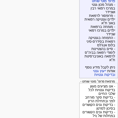
פרופ' מוטי שוחט
- מנהל מכון גנטי
במרכז רפואי רבין
ושניידר
- פרופסור לרפואת
ילדים וגנטיקה רפואית
באונ' ת"א
- מומחה ברפואת
ילדים במרכז רפואי
שניידר
- התמחה בגנטיקה
רפואית בסידרס-סיני
בלוס אנג'לס
- סיים בהצטיינות
לימודי רפואה בביה"ס
לרפואה באוניברסיטת
ת"א
ניתן לקבל מידע נוסף
אודות
ייעוץ גנטי
ובדיקות גנטיות
מרפאת פרופ׳ מוטי שוחט - בדיקות גנטיות
- אנו מציעים מגוון
בדיקות גנטיות לכל
שלבי החיים
- בדיקות סקר מורחב
לפני ובתחילת הריון
- בדיקות גנים הקושרים
בסיכון לסרטן
- בדיקות גנים הקשורים
במחלות של גיל