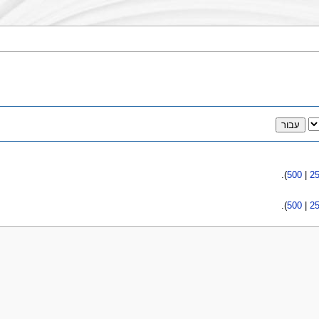
).
500
|
2
).
500
|
2