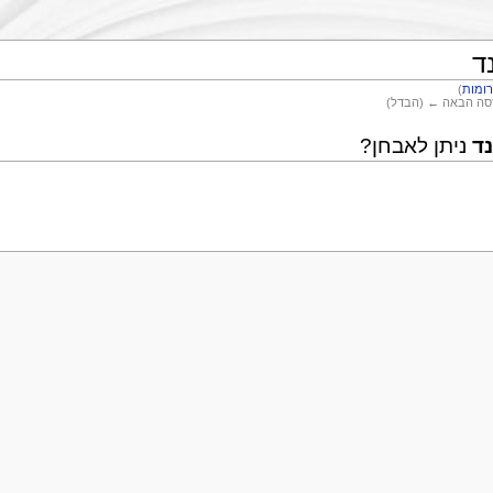
ד
ומות
)
רסה הבאה ← (הבדל)
ד
ניתן לאבחן?