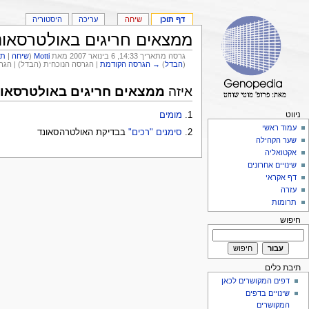
דף תוכן
שיחה
עריכה
היסטוריה
ממצאים חריגים באולטרסאונ
גרסה מתאריך 14:33, 6 בינואר 2007 מאת
Motti
(
שיחה
|
תר
(
הבדל
)
→ הגרסה הקודמת
| הגרסה הנוכחית (הבדל) | הג
איזה
ממצאים חריגים באולטרסאונ
ניווט
1.
מומים
עמוד ראשי
2.
סימנים "רכים"
בבדיקת האולטרהסאונד
שער הקהילה
אקטואליה
שינויים אחרונים
דף אקראי
עזרה
תרומות
חיפוש
תיבת כלים
דפים המקושרים לכאן
שינויים בדפים
המקושרים