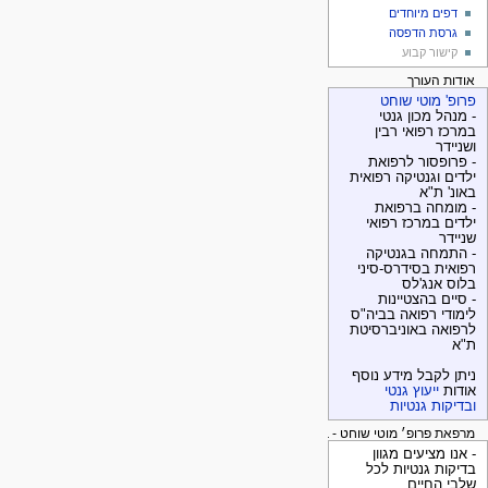
דפים מיוחדים
גרסת הדפסה
קישור קבוע
אודות העורך
פרופ' מוטי שוחט
- מנהל מכון גנטי
במרכז רפואי רבין
ושניידר
- פרופסור לרפואת
ילדים וגנטיקה רפואית
באונ' ת"א
- מומחה ברפואת
ילדים במרכז רפואי
שניידר
- התמחה בגנטיקה
רפואית בסידרס-סיני
בלוס אנג'לס
- סיים בהצטיינות
לימודי רפואה בביה"ס
לרפואה באוניברסיטת
ת"א
ניתן לקבל מידע נוסף
אודות
ייעוץ גנטי
ובדיקות גנטיות
מרפאת פרופ׳ מוטי שוחט - בדיקות גנטיות
- אנו מציעים מגוון
בדיקות גנטיות לכל
שלבי החיים