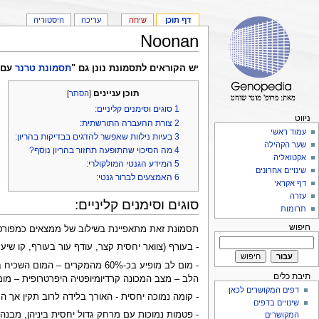
דף תוכן
שיחה
עריכה
היסטוריה
Noonan
יש הקוראים לתסמונת נונן גם "
תסמונת טרנר
עם כ
תוכן עניינים
[
הסתר
]
1
סוגים וסימנים קליניים:
ניווט
2
צורת ההעברה התורשתית:
עמוד ראשי
3
בעיות נילוות שאפשר להדגים בבדיקות בהריון:
שער הקהילה
4
מה הסיכוי שהתופעה תחזור בהריון נוסף?
אקטואליה
5
המידע הגנטי המולקולרי:
שינויים אחרונים
6
האמצעים לברור גנטי:
דף אקראי
עזרה
סוגים וסימנים קליניים:
תרומות
חיפוש
תסמונת זאת מתאפיינת בשילוב של ממצאים כמפורט 
- בעורף (צוואר יחסית קצר, עודף עור בעורף, קו שיער
- מום לב מופיע בכ-60% מהמקר
תיבת כלים
הלב – מצב המכונה קרדיומיופטיה היפרטרופית – מום 
דפים המקושרים לכאן
- קומה נמוכה יחסית - האורך בלידה לרוב תקין אך ה
שינויים בדפים
- פטמות נמוכות עם מרחק גדול יחסית ביניהן, מבנה
המקושרים