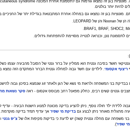
ם להיות יותר בולטים.
 מוטציות בגן זה נמצאו גם במחלה אחרת המתבטאת בגדילת יתר של החניכיים.מקרי 
ם לתסמונת נונן, וכנראה לנטייה מסויימת להתפתחות גידולים.
:
יקאי חושד בסיבה גנטית הוא ממליץ על ברור גנטי של הסובל מהבעיה עצמו כשלב ר
ריצוף אקסומי
. לילדים עם חשד גבוה למחלה גנטית הברור המתקדם הזה נמצא בס
דיקת בני המשפחה ולראות מי נשא של הגן ולאתר זוג שנמצא בסיכון גבוה להישנות
ל מצבים גנטים קשים רבים, כחלק מפאנל רחב מבוסס אקסום - ראה
סקר נשאות מחל
 גבוה ללידת ילד חולה נוסף, ניתן להציע בדיקה מכוונת למנוע הישנות הבעיה - עדיף
יה מתגלית מאוחר ניתן לבצע גם
בדיקת מי שפיר
אך עדיף תמיד בדיקה מוקדמת.
 בני משפחה עם מחלה גנטית קשה) יש לדעת כי בדיקות מקיפות אלו של
צ'יפ גנטי
ו
י שפיר
).