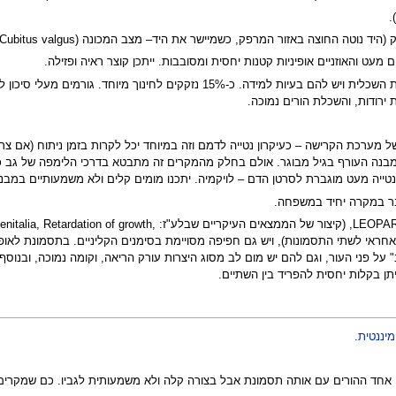
.
נוטה החוצה באזור המרפק, כשמיישר את היד– מצב המכונה (Cubitus valgus).
מעט והאוזניים אופיניות קטנות יחסית ומסובבות. ייתכן קוצר ראיה ופזילה.
ירודות, והשכלת הורים נמוכה.
מערכת הקרישה – כעיקרון נטייה לדמם וזה במיוחד יכל לקרות בזמן ניתוח (אם צריכ
מבנה העורף בגיל מבוגר. אולם בחלק מהמקרים זה מתבטא בדרכי הלימפה של גב כף
נטייה מעט מוגברת לסרטן הדם – לויקמיה. יתכנו מומים קלים ולא משמעותיים במבנה
ר במקרה יחיד במשפחה.
לאחרונה נמצא כי תסמונת גנטית אחרת הנקראת LEOPARD, (קיצור ש
(אותו גן אחראי לשתי התסמונות), ויש גם חפיפה מסויימת בסימנים הקליניים. בתסמונת 
על פני העור, וגם להם יש מום לב מסוג היצרות עורק הריאה, וקומה נמוכה, ובנוס
ן בקלות יחסית להפריד בין השתיים.
מיננטית
.