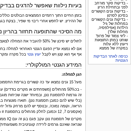
- בדיקות סקר מורחב
בעיות נילוות שאפשר להדגים בבדיקות
לפני ובתחילת הריון
- בדיקות גנים הקושרים
בזמן החיים התוך רחמיים הממצאים הבולטים כוללים 
בסיכון לסרטן
- בדיקות גנים הקשורים
של ההיריון. יש לחפש אחרי ריבוי מי שפיר, בצקת בגב
במחלות של גיל
הילדות (אפילפסיה,
מה הסיכוי שהתופעה תחזור בהריון נ
מחלות שלד)
- ליווי צמוד של פרופ'
שוחט במתן התוצאות
לחולים יש סיכון של 50% להעביר את המחלה לצאצאיהם בכל הריון. להורים בריאים, שלהם ילד אחד חולה בתסמונת נונן, ושלא נמצאה אצלם המוטציה שמתגלת בילד הסיכון זניח שיהיה ילד נוסף עם המחלה.
וייעוץ ללא עלות
במקרה של ממצא
אף אף הוא קטן ויש לקבל
יעוץ גנטי
בכל מקרה ומקרה
כניסה לאתר הבדיקות
הגנטיות
המידע הגנטי המולקולרי:
הגן למחלה:
מעל 15 גנים נמצאו עד כה קשורים בגרימת התסמונת - מאפיין את כולם פגיעה במעגל של RAS/MAP KINASE ולכן השם הכולל הוא Rasopathy:
- בכ50% מהחולים (משפחתים או מקרים בודדים) עם תסמונת נונן ניתן להדגים פגם בגן:
(אקסונים 7, 12 וכמובן לחלק מהחולים בתסמונת זו הפגם לא בגן זה).
שנראה שאינם גורמים לירידה קוגניטיבית משמעותית)