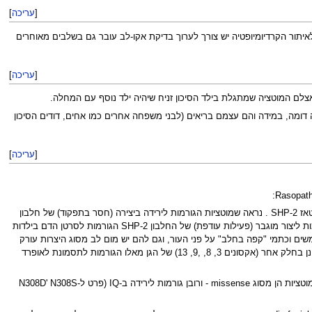
[
עריכה
]
יתור הקרדיומיופטיה יש צורך לערוך בדיקת אקו-לב עובר גם בשלבים מאוחרים
[
עריכה
]
ה בחולה שקלינית הוא עם נונן, בד"כ להוריו יש סיכון קטן (פחות מ-3%) ללדת ילד עם בעיה דומה, במידה והם עצמם בריאים (לבני משפחה אחרים כמו אחים, דודים הסיכון
[
עריכה
]
. הגן מייצר חלבון הנקרא טירוזין פוספטאז SHP-2 . נראה שמוטציות הגורמות לירידה ביצירה (חסר בתפקוד) של חלבון
זה גורמות לתסמונת נונן, ובמיוחד ישנה שכיחות מוגברת של מום לב מסוג היצרות עורק הריאה הראשי. ד"א, נמצאו מוטציות בגן זה הגורמות ליצור מוגבר (פעילות עודפת) של החלבון SHP-2 הגורמות לסרטן הדם בילדות
Leo (תסמונת המתבטאת בפיגמנטציות רבות בצורת נמשים וכתמי "קפה בחלב" על פני העור, וגם להם יש מום לב מסוג היצרות עורק
הריאה, וקומה נמוכה, ובנוסף יש להם מרחק גדול יחסית בין העיניים וחירשות. המוטציות השכיחות בגן PTPN11 הגורמות לתסמונת נונן הינן בחלק אחר (אקסונים 3, 8, ,9, 13) של הגן מאלו הגורמות לתסמונת לאופרד
מקרים של תסמונת נונן עקב פגם בגן זה עם IQ ממוצע נמוך בכ- 15% מהממוצע. בכ- 20% יש מוגבלות שכלית נוירוהתפתחותית. רוב המוטציות הן מסוג missense - ורובן גורמות לירידה ב-IQ (פרט ל-N308D' N308S