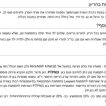
 בהריון:
בצקת ניכרת העורף (שבהמשך נספגת ומותירה את עודף העור), ולעיתים מום לב. לא
 כך הרגל או גב כף היד, נוזל בחלל בית החזה, ושינויים במבנה הכליה.
וסף?
אם לא נמצא עדיין הפגם הגנטי האחראי למחל
).
PTPN11
(בלי שיש להם כמובן תסמונת נונן). תוארו מוטציות בגן זה שגורמות לתסמונת pard
.