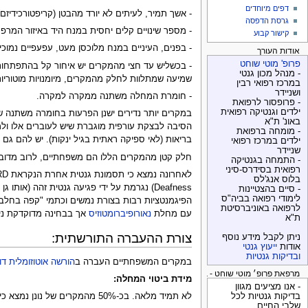
דפים מיוחדים
- אשך תמיר, לעיתים לא יורד מהבטן (קריפטורכידיזם)
גרסת הדפסה
- מספר שינויים קלים יחסית במנח היד באיזור המרפק (היד 
קישור קבוע
- בפנים, העיניים במנח מלוכסן מעט, עפעפיים נמוכים 
אודות העורך
פרופ' מוטי שוחט
- מנהל מכון גנטי
שמיעה שמתלוות לחלק מהמקרים, מיומנויות מוטוריות 
במרכז רפואי רבין
ושניידר
- חומרת המחלה משתנה ממקרה למקרה.
- פרופסור לרפואת
ילדים וגנטיקה רפואית
במקרים יותר נדירים ישנן הפרעות בחומרה משתנה של 
באונ' ת"א
הסיבה לבצקת עורפית מוגברת שיש לעוברים אלו ול
- מומחה ברפואת
בריאות (לאי ספיקה ראתית בגיל ינקות). יש להם גם 
ילדים במרכז רפואי
שניידר
חלק קטן מהמקרים הללו הם משפחתיים, לרוב מדוב
- התמחה בגנטיקה
רפואית בסידרס-סיני
בלוס אנג'לס
Deafness) נגרמת על ידי פגיעה גנטית זהה 
- סיים בהצטיינות
לימודי רפואה בביה"ס
הפיגמנטציות רבות בצורת נמשים וכתמי "קפה בחלב" 
לרפואה באוניברסיטת
עם מחלת
נאורופיברומטוזיס
אך בבחינה מדוקדקת נית
ת"א
צורת ההעברה התורשתית:
ניתן לקבל מידע נוסף
אודות
ייעוץ גנטי
ובדיקות גנטיות
במקרים המשפחתיים העברה ב
הורשה אוטוזומלית דו
מרפאת פרופ׳ מוטי שוחט - בדיקות גנטיות
מידת ביטוי המחלה:
- אנו מציעים מגוון
לא תמיד מלאה. בכ-50% מהמקרים של נונן נמצא כי אחד ההורים עם אותה תסמונת אבל בצורה קלה ולא משמעותית לגביו. כם שמקרים לא מעטים מתגלים רק כשמתגלה צורה קשה יותר בילדיהם.
בדיקות גנטיות לכל
שלבי החיים