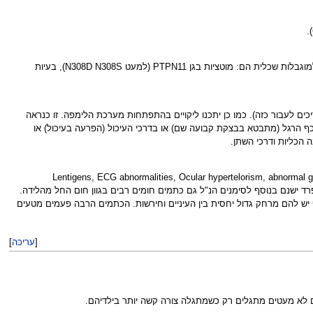
- בכשליש עד חצי מהמקרים יש איחור קל בהתפתחות השכלית ויש להם בעיות למידה. כ-15% נזקקים לחינוך מיוחד. גורמים מעלי סיכון למוגבלות שכלית הם: מוטציות בגן PTPN11 (למעט N308D N308S), בעיות
ים לעבור כזה). כמו כן יתכנו ליקויים בהתפתחות מערכת הלימפה. זו כנראה
 הרגל (מתבטא בבצקת קבועה שם) או בדרכי העיכול (הפרעה בעיכול) או
 הכליות ודרכי השתן.
ל הממצאים העיקריים שבלע"ז: Lentigens, ECG abnormalities, Ocular hypertelorism, abnormal genitalia, Retardation of growth,
לאופרד ישנם בנוסף לסימנים הנ"ל גם כתמים חומים רבים בגוון חום החל מהלידה.
ף יש להם מרחק גדול יחסית בין העיניים וחירשות. הכתמים הרבה פעמים מטעים
[
עריכה
]