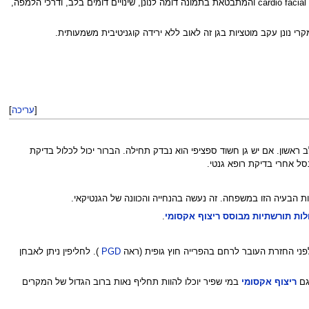
, אחראי למחלה. מוטציות בגן זה נמצאו גורמות גם לתסמונת אחרת המכונה cardio facial cutaneous syndrome והמתבטאת בתמונה דומה לנונן, שינויים דומים בלב, ודרכי הלמפה,
נונן עקב מוטציות בגן זה לאוב ללא ירידה קוגניטיבית משמעותית.
[
עריכה
]
אשון. אם יש גן חשוד ספציפי הוא נבדק תחילה. הברור יכול לכלול בדיקת
ל אחרי בדיקת רופא גנטי.
 הבעיה הזו במשפחה. זה נעשה בהנחייה והכוונה של הגנטיקאי.
ות תורשתיות מבוסס ריצוף אקסומי
.
 לפני החזרת העובר לרחם בהפרייה חוץ גופית (ראה
PGD
). לחליפין ניתן לאבחן
גם
ריצוף אקסומי
במי שפיר יוכלו להוות תחליף נאות ברוב הגדול של המקרים