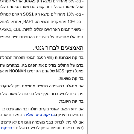
- בכ- 5% מהחולים נמצא הגן
KRAS
אבל הפיגור השכלי יותר קשה. גם שאר הסימנים עלולי
- בכ- 13% מהחולים נמצא הגן
SOS1
הגורם למחלתם.
- בכ-10% מהמקרים נמצא הגן RAF1, אחראי למחלה הן של Noonan והן של LEOPARD.
- בשאר הגנים האחראים יכולים להיות: BRAF1, BRAF, SHOC2, MAP2K1, CBL.
גנים אלו אחראים על השינויים ההתפתחותיים האופיני
האמצעים לברור גנטי:
בדיקה אבחנתית
(זהוי הפגם הגנטי והוכחת המחלה)
בדם של החולים בודקים את הפגם בגן. במקרים שהגנט
פאנל ריצוף NGS של גנים הגורמים NOONAN או אף
בדיקת נשאות:
אם מתגלה במשפחה מוטציה מסויימת ניתן להתקדם בב
ניתן כיום לבצע ברור מקיף של בני הזוג לנשאות ש
בדיקת העובר:
אם ידוע הפגם הגנטי בקרוב חולה ובני הזוג שבסיכון
בתחילת ההיריון
ב
בדיקת סיסי שליה
. במקרים שהבע
אם לא ניתן לבדוק בבני משפחה (וגם אם לא קיימים
(ראה בדיקות נוספות שניתן לבצע בתשלום ב
בדיקת מ