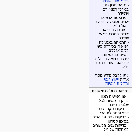
פרופ' מוטי שוחט
- מנהל מכון גנטי
במרכז רפואי רבין
ושניידר
- פרופסור לרפואת
ילדים וגנטיקה רפואית
באונ' ת"א
- מומחה ברפואת
ילדים במרכז רפואי
שניידר
- התמחה בגנטיקה
רפואית בסידרס-סיני
בלוס אנג'לס
- סיים בהצטיינות
לימודי רפואה בביה"ס
לרפואה באוניברסיטת
ת"א
ניתן לקבל מידע נוסף
אודות
ייעוץ גנטי
ובדיקות גנטיות
מרפאת פרופ׳ מוטי שוחט - בדיקות גנטיות
- אנו מציעים מגוון
בדיקות גנטיות לכל
שלבי החיים
- בדיקות סקר מורחב
לפני ובתחילת הריון
- בדיקות גנים הקושרים
בסיכון לסרטן
- בדיקות גנים הקשורים
במחלות של גיל