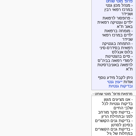
פרופ' מוטי שוחט
- מנהל מכון גנטי
במרכז רפואי רבין
ושניידר
- פרופסור לרפואת
ילדים וגנטיקה רפואית
באונ' ת"א
- מומחה ברפואת
ילדים במרכז רפואי
שניידר
- התמחה בגנטיקה
רפואית בסידרס-סיני
בלוס אנג'לס
- סיים בהצטיינות
לימודי רפואה בביה"ס
לרפואה באוניברסיטת
ת"א
ניתן לקבל מידע נוסף
אודות
ייעוץ גנטי
ובדיקות גנטיות
מרפאת פרופ׳ מוטי שוחט - בדיקות גנטיות
- אנו מציעים מגוון
בדיקות גנטיות לכל
שלבי החיים
- בדיקות סקר מורחב
לפני ובתחילת הריון
- בדיקות גנים הקושרים
בסיכון לסרטן
- בדיקות גנים הקשורים
במחלות של גיל