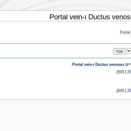
Portal 
:
).
500
|
2
).
500
|
2