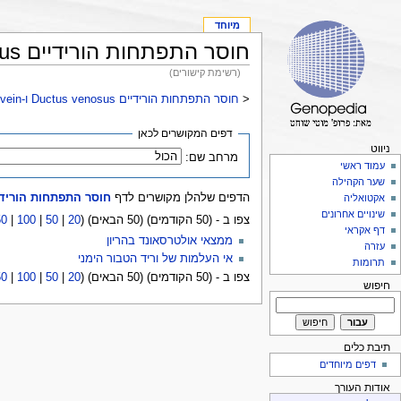
מיוחד
חוסר התפתחות הורידיים Ductus venosus ו-Portal vein
(רשימת קישורים)
<
חוסר התפתחות הורידיים Ductus venosus ו-Portal vein
דפים המקושרים לכאן
ניווט
מרחב שם:
עמוד ראשי
שער הקהילה
הדפים שלהלן מקושרים לדף
חוסר התפתחות הורידיים Ductus venosus ו-vein
אקטואליה
שינויים אחרונים
צפו ב - (50 הקודמים) (50 הבאים) (
20
|
50
|
100
|
50
דף אקראי
ממצאי אולטרסאונד בהריון
עזרה
אי העלמות של וריד הטבור הימני
תרומות
צפו ב - (50 הקודמים) (50 הבאים) (
20
|
50
|
100
|
50
חיפוש
תיבת כלים
דפים מיוחדים
אודות העורך