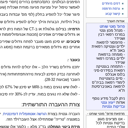
דפים מיוחדים
לאפשר טיפול יעיל ומניעת פגיעה מוחית ושכלית (שע
גרסת הדפסה
קישור קבוע
פיגור שכלי יכל להופיע בחלק (לפי מס' עבודות בעבר עד לכדי כ- 50%) מהמקרים – כאמור בעיקר באלו עם התכווצויות שלא מטופלים במועד. באלו שאין
אודות העורך
בגיל הילדות, הבגרות והילך יכולים להופיע גידולים שפירים בעור (מכוניםAdenoma sebaceum) – בעיקר בפנים סביב ועל גבי האף - אלו מהווים בעיה קוסמטית
פרופ' מוטי שוחט
הדמיה:
בצילום גולגולת או ב-
- מנהל מכון גנטי
או גידולים שפירים אופיניים (מכונות אנגיומיוליפומו
במרכז רפואי רבין
ושניידר
סיבוכים:
יש סיכון מעט מוגבר לפתח גידולים שפירים ב
- פרופסור לרפואת
ילדים וגנטיקה רפואית
אחרים כמו גידולים ממאירים ברקמת המוח (מסוג המ
באונ' ת"א
- מומחה ברפואת
ילדים במרכז רפואי
בעובר :
שניידר
- התמחה בגנטיקה
יתכנו גידולים בשריר הלב – אלו יכולים להיות גדולי
רפואית בסידרס-סיני
בלוס אנג'לס
- סיים בהצטיינות
העובר (שבועות 28-32).
לימודי רפואה בביה"ס
לרפואה באוניברסיטת
- לאלו שיש נגעים במוח ב-MRI יש סיכון של 67% לסיבוכים נוירולוגים, פירכוסים והפרעות בהתפתחות שכלית.
ת"א
- לאלו שלא היו נגעים במוח, עדיין לכ-30% יהיו סיבוכים נוירולגים, פירכוסים קשים ואיחור התפתחותי שכלי.
ניתן לקבל מידע נוסף
אודות
ייעוץ גנטי
צורת ההעברה התורשתית:
ובדיקות גנטיות
מרפאת פרופ׳ מוטי שוחט - בדיקות גנטיות
העברה גנטית בצורת
הורשה אוטוזומלית דומיננטית
- אנו מציעים מגוון
במוטציה "טרייה" שמתחילה אצל העובר/ילד הזה.
בדיקות גנטיות לכל
מידת ביטוי המחלה:
שלבי החיים