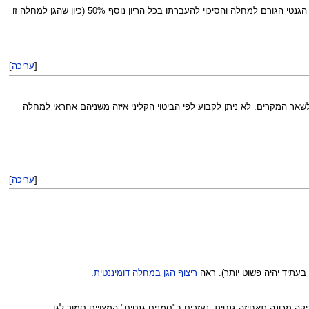
שונה המצב אם יש כבר במשפחה (או אחד מבני הזוג עצמו) מקרים דומים, כי אז לאחד מבני הזוג (שלו ילד חולה מהריון קודם) קיים הפגם הגנטי הגורם למחלה והסיכוי להעברתו בכל הריון נוסף 50% (כיון שהגן למחלה זו
[
עריכה
]
נים שאחראים למחלת טוברוס סקלרוזיס (TS). אחד מכונה 2TS ואחראי ל-50% מהמקרים, והשני 1TS האחראי לשאר המקרים. לא ניתן לקבוע לפי הביטוי הקליני איזה משניהם אחראי למחלה
[
עריכה
]
ריצוף הגן במחלה דומיננטית
.
יקה מכונה תאחיזה גנטית. נעזרים ב"סמנים גנטים" המצויים סמוך לגן