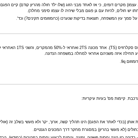
 יש חולים, להיות עם גן פגום מבלי שיהיה לו עצמו סימני מחלה).
 על סמך עץ המשפחה, תוצאות בדיקות שנערכו (כרומוזומים תקינים?) וכד'.
קיימים לפחות 2 גנים שו
ע תחילה איזה משניהם אחראי למחלה במשפחה הנדונה.
כבת. קיימות מס' בעיות עיקריות:
חולים (לא מעשי בהריון) במסגרת מחקר דרך המכונים הגנטיים.
בדיקה כזו הינה יחסית פשוטה, זמינה, וניתנת לביצוע יחסית במהירות (כחודש). הבד