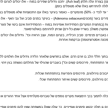
הסימנים הבולטים: כתם/כתמים בהירים (חסרי פיגמנט) בצורת עלה תלתן (Ash leaf). ית
לולה להתרחש באלו שלא מטופלים בזמן).
 התכווצויות בד"כ אין פיגור שכלי.
 בעיקר. בנוסף יתכנו גידולים שפירים מתחת לציפורניים.
CT של המוח ניתן לראות (במחצית המקרים) הסתיידויות אופייניות במוח – ההסתיידויות אינם ביטוי
ת שמקורן משולב בשריר-שומן-כלי-דם) שניתן להדגימם באולטרסאונד.
אברים פנימיים: סביב הכילייה, בקרום המוח, עצב הראיה וכד'. גידולים אלו יכולים 
כונה אסטרוציטומה) וברקמות אחרות.
ם בתוך חללי הלב בו זורם הדם. אולם בחודשים שלאחר הלידה גידולים אלו חולפים ללא