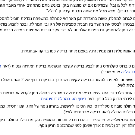
ודית לכל גן (בלי שבודקים אם יש מוטציה בגן). באמצעותם מתחקים אחרי מעבר ה
ר בהריון) ימצא מכיל את אותה תבנית קיבל גן "חולה".
וכיון שישנן 2 גנים שונים היכולים לגרום למחלה, טעות בהגדרת הגן האחראי למחלה במשפחה נבדק
לה אוטוזומלית דומיננטית הינה בעצם אותה בדיקה כמו בדיקה אבחנתית.
ת
י שלייה
או מי שפיר).
במשפחה בה אחד ההורים חולה ו
נתית לעיל.
 בלבד ובן הזוג עצמו בריא: אם ידועה המוטציה בחולה ניתן לקבוע אז בודאות באם
ם לידתי מדויק בכל הריון. ראה
ריצוף הגן במחלה דומיננטית
.
חולה טוברוס סקלרוזיס: כאן הסיכון להישנות, בהריון נוסף של הזוג, קטן יחסית, כ
 בילדם החולה (ראה בדיקה אבחנתית לעיל).
ת סיסי שלייה או מי שפיר – בהם תיבדק נוכחות המוטציה הקיימת בילד החולה. כיון ש
ה זמן רב (לעיתים אורך שנים) לפני שמתכננים הריון נוסף.