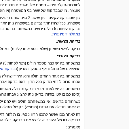
לטוברוס-סקלרוסיס – סמנים אלו מגדירים תבנית יח
מוטציה. מי שבבדיקות של שאר בני המשפחה (או העוב
כיון שהבדיקה עקיפה, 
נבדקים לפחות 5 חולים ידועים במשפחה. בחוסר ברירה ניתן להסתפק גם בפחות אולם זה לא רצוי עקב הורדת האמינות במידה ניכרת מאד עד כדי חוסר תרומה כלל. ראה
במחלה דומיננטית
.
בדיקת נשאות:
בדיקה לגילוי נושא גן (שלא ביטא אותו קלינית) במח
בדיקת העובר:
במשפחה בה יש כבר מספר חןלים (רצוי לפחות 5) עם טוברוס סקלרוזיס ניתן לבצע בדיקה עקיפה הנקראת בדיקת תאחיזה גנטית (ראה
הצאצאים של החולים אף במהלך ההריון (ב
בדיקת סיס
אבחון טרום לידתי מדויק בכל הריון. ראה בדיקה אבח
במשפחה בה יש לאחד מבני הזוג קרוב חולה משפחה אחד
(סיכון כמובן קטן בהיותו בריא) ניתן להציע אבחון טרו
כשההורים בריאים, אין במשפחתם חולים ויש להם ילד 
יש לאתר תחילה את הפגם (מוטציה) בגן של מחלה זו
רק לאחר מכן אפשר לתכנן הריון נוסף, בו תילקח דגימ
בבדיקה כזו של העובר יש לבצע את הבדיקה בילד החול
מאמרים: