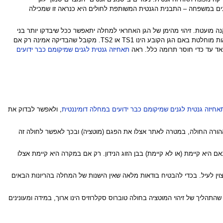
גנים במשפחה – התבנית הגנטית המשותפת לחולים היא כנראה זו שמכילה
ת תוביל למסקנה מועטת. זיהוי מהימן של הגן האחראי למחלה יתאפשר ככל שיבדקו יותר בני
משפחה. ככל שיהיו יותר נבדקים במשפחה ניתן יותר בבטחון לבסס את הקשר בין תבנית ספציפית של הגן ובין המחלה, ובכך לקבוע בודאות מוחלטת באם הגן הקובע הינו TS1 או TS2. מקובל שהבדיקה אמינה רק אם
תאחיזה גנטית לגנים שמיקומם כבר ידועים
אחיזה גנטית לגנים שמיקומם כבר ידועים במחלה דומיננטית
, ולאפשר לבדוק את
הוא היחיד שחולה במשפחה: לא ניתן להעזר בבדיקה עקיפה ויש צורך בבדיקת הרצף של 2 הגנים אצל ההורה החולה, במטרה לאתר אצלו את הפגם (מוטציה) ובכך לאפשר לחולה זה
 היא קיימת (או לא קיימת) בבן הזוג הנידון. רק אם במקרה היא קיימת אצלו
מצוין לעיל. בכדי להבטיח בודאות מלאה שאין הישנות של המחלה בהריונות הבאים
התהליך של זיהוי המוטציה בחולה טוברוס סקלרוזיס הינו ארוך, במידה ומעונינים