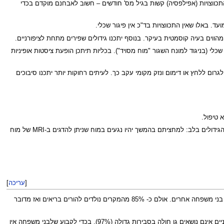
כנו גידולים שפירים במוח – אלו יכולים לגרום להתכווצויות (אפילפסיה) קשות בגיל מס' חודשים – חשוב לאבחנם מוקדם בכדי
 של פגור שכלי (בניגוד למונח השגור "מוח מסויד"). בכליות תיתכן הופעת ציסטות אופיניות
לגרום ללחץ או דימום ונזק מקומי עקב כך. לעיתים רחוקות יותר יתכנו סיבוכים
 טיפול.
לאחרונה נבדק הסיכון לבעיות נוירוהתפתחותיות (איחור התפתחותי, פירכוסים קשים וכד') בעוברים שהגילוי של מחלתם נעשתה בגין זיהוי הגידולים בלב: למחציתם בהמשך יהיו נגעים במוח שניתן להדגים ב-MRI של מוח
[
עריכה
]
. יכלה לתמוך בכך הימצאות מקרים נוספים של טוברוס-סקלרוזיס אצל אחד ההורים או בני משפחה אחרים. אולם כ- 85% מהמקרים נולדים להורים בריאים ואז מדובר
בד"כ מלא – כלומר אלו שנושאים גן חולה יבטאו סימנים אופייניים. כך עולה שאלו במשפחה שאין להם סימנים אופייניים אינם נושאים גן חולה בסבירות גדולה (97%). בכדי לקבוע שלבני משפחה אין