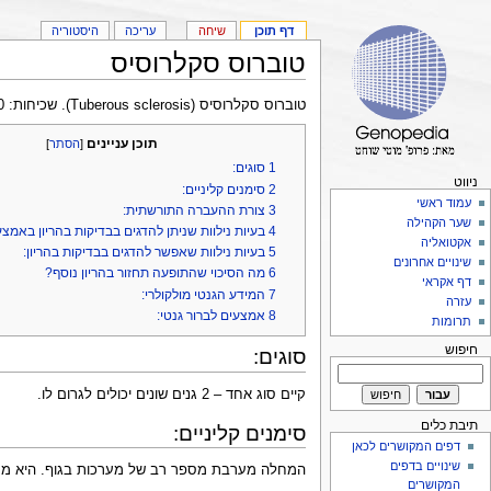
דף תוכן
שיחה
עריכה
היסטוריה
טוברוס סקלרוסיס
טוברוס סקלרוסיס (Tuberous sclerosis). שכיחות: 1:7,000
תוכן עניינים
[
הסתר
]
1
סוגים:
ניווט
2
סימנים קליניים:
עמוד ראשי
3
צורת ההעברה התורשתית:
שער הקהילה
4
בעיות נילוות שניתן להדגים בבדיקות בהריון באמצעי
אקטואליה
5
בעיות נילוות שאפשר להדגים בבדיקות בהריון:
שינויים אחרונים
6
מה הסיכוי שהתופעה תחזור בהריון נוסף?
דף אקראי
7
המידע הגנטי מולקולרי:
עזרה
8
אמצעים לברור גנטי:
תרומות
חיפוש
סוגים:
קיים סוג אחד – 2 גנים שונים יכולים לגרום לו.
תיבת כלים
סימנים קליניים:
דפים המקושרים לכאן
שינויים בדפים
המחלה מערבת מספר רב של מערכות בגוף. היא מתבטא
המקושרים