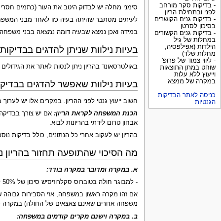
- בדיקות סקר מורחב
סימני מחלה יש לבדוק היטב את העור (כתמים חסרי פיגמנט
לפני ובתחילת הריון
- בדיקות גנים הקושרים
לעיתים מסתבר שהיתה בעיה כזו לאחד מבני המשפח
בסיכון לסרטן
במידה ואכן נמצא שבעיה דומה נמצאה בבני משפחה א
- בדיקות גנים הקשורים
במחלות של גיל
הילדות (אפילפסיה,
בעיות נילוות שניתן להדגים בבדיקות 
מחלות שלד)
- ליווי צמוד של פרופ'
באולטרסאונד בהריון ניתן לנסות לאתר את הגידולים 
שוחט במתן התוצאות
וייעוץ ללא עלות
במקרה של ממצא
בעיות נילוות שאפשר להדגים בבדיקות
כניסה לאתר הבדיקות
חשוב ייעוץ גנטי לפני ההריון. במקרים אלו יש לערו
הגנטיות
הכנת המשפחה לקראת הריון:
אם יש צורך בבדיקה מ
אבחון טרום לידתי בהריונות לבוא.
בהריון יש לעקוב אחרי כל הנתונים, כולל בדיקות נוספ
מה הסיכוי שהתופעה תחזור בהריון נ
א. במקרה ומדובר במקרה בודד:
- למבוגר חולה בטוברוס סקלרוזיסיש סיכון של 50% ללדת ילד עם טוברוס סקלרוזיס בכל הריון, גם אם אין במשפחה מקרים נוספים.
אם זהו מקרה ראשון במשפחה, אזי הסבירות גבוהה שה
משפחה אחרים שאינם צאצאים של החולה) במקרה כזה אין סיכון גבוה ללדת ילד נוסף עם בעיה ד
ב. במקרה וישנם מקרים קודמים במשפחה: