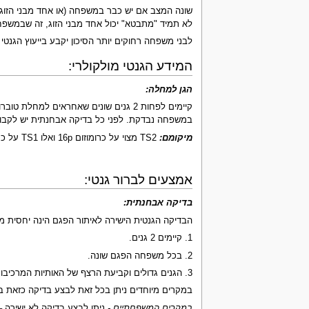
לא תמיד "מתבטא" יכול אחד מבני הזוג, זה שבמשפחתו
לבני משפחה רחוקים יותר הסיכון יקבע בייעוץ הגנטי
המידע הגנטי מולקולרי:
הגן למחלה:
במשפחה נבדקת. לפני כל בדיקה אבחנתית יש לקבו
מיקומם:
TS2 מצוי על כרומוזום 16p ואלו TS1 על כרומוזום 9q.
אמצעים לברור גנטי:
בדיקה אבחנתית:
הבדיקה הגנטית הישירה לאיתור הפגם הינה יחסית מר
1. קיימים 2 גנים.
2. בכל משפחה הפגם שונה.
3. הגנים גדולים וקביעת הרצף של האותיות המרכיבות אותן (בכדי לאתר את הפגם) הינו תהליך קשה, ארוך, יקר ולא מעשי בשלב זה (אולי בעתיד יהיה פשוט יותר). ראה
במקרים מיוחדים ניתן בכל זאת לבצע בדיקה כזאת ב
במקרים המשפחתיים -
ניתן לבצע בדיקה לא ישירה – 