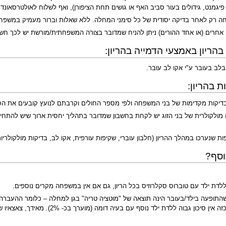
, גידולים בעור סביב האף או גושים תחת הציפורן), ואף לשלוח לאולטרסאונד כליות ו- CT 
ה רק לאחר בדיקה יסודית של כל סימני המחלה. ללא שאלות וברור מעמיק במשפח
חרים (או אחד ההורים) ניתן להניח שמדובר בצורה המשפחתית/מורשת יש לכך חשיב
בהריון באמצעי הדמייה בהריון:
בלב בעובר ע"י אקו לב עובר.
 בהריון:
ך בדיקות מקדימות של בני המשפחה ולפי מספר החולים וקרבתם לנועץ קובעים את הסי
ולקולרית של בני הזוג יש לקחת בחשבון שמדובר בתהליך יחסית ארוך שיש להתחילו 
ות שנערכו במהלך ההריון (חלבון עוברי, שקיפות עורפית, אקו לב, בדיקות מולקולריות
וסף?
תופעה בילד/בעובר הינה תוצאה של "מוטציה טריה" בגן למחלה – כלומר ההעברה הת
ומה (מוערך בכ- 2%). מאידך, צאצאיו של הילד החולה יוכלו לקבל את הגן החולה בסבירות של 50% כל הריון.