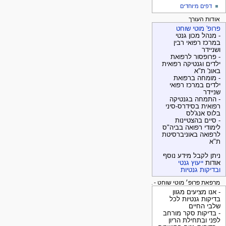
דפים מיוחדים
אודות העורך
פרופ' מוטי שוחט
- מנהל מכון גנטי
במרכז רפואי רבין
ושניידר
- פרופסור לרפואת
ילדים וגנטיקה רפואית
באונ' ת"א
- מומחה ברפואת
ילדים במרכז רפואי
שניידר
- התמחה בגנטיקה
רפואית בסידרס-סיני
בלוס אנג'לס
- סיים בהצטיינות
לימודי רפואה בביה"ס
לרפואה באוניברסיטת
ת"א
ניתן לקבל מידע נוסף
אודות
ייעוץ גנטי
ובדיקות גנטיות
מרפאת פרופ׳ מוטי שוחט - בדיקות גנטיות
- אנו מציעים מגוון
בדיקות גנטיות לכל
שלבי החיים
- בדיקות סקר מורחב
לפני ובתחילת הריון