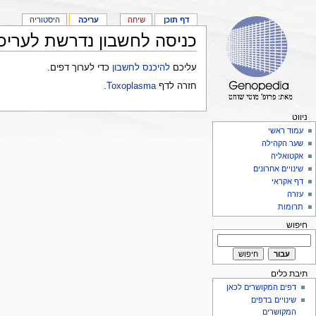
דף תוכן
שיחה
עריכה
היסטוריה
כניסה לחשבון נדרשת לעריכ
עליכם
להיכנס לחשבון
כדי לערוך דפים.
חזרה לדף
Toxoplasma
.
ניווט
עמוד ראשי
שער הקהילה
אקטואליה
שינויים אחרונים
דף אקראי
עזרה
תרומות
חיפוש
תיבת כלים
דפים המקושרים לכאן
שינויים בדפים
המקושרים