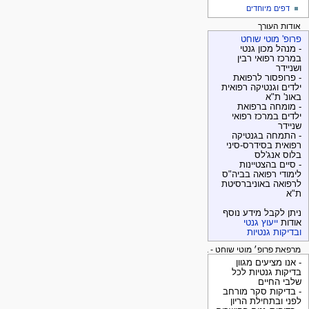
דפים מיוחדים
אודות העורך
פרופ' מוטי שוחט
- מנהל מכון גנטי
במרכז רפואי רבין
ושניידר
- פרופסור לרפואת
ילדים וגנטיקה רפואית
באונ' ת"א
- מומחה ברפואת
ילדים במרכז רפואי
שניידר
- התמחה בגנטיקה
רפואית בסידרס-סיני
בלוס אנג'לס
- סיים בהצטיינות
לימודי רפואה בביה"ס
לרפואה באוניברסיטת
ת"א
ניתן לקבל מידע נוסף
אודות
ייעוץ גנטי
ובדיקות גנטיות
מרפאת פרופ׳ מוטי שוחט - בדיקות גנטיות
- אנו מציעים מגוון
בדיקות גנטיות לכל
שלבי החיים
- בדיקות סקר מורחב
לפני ובתחילת הריון