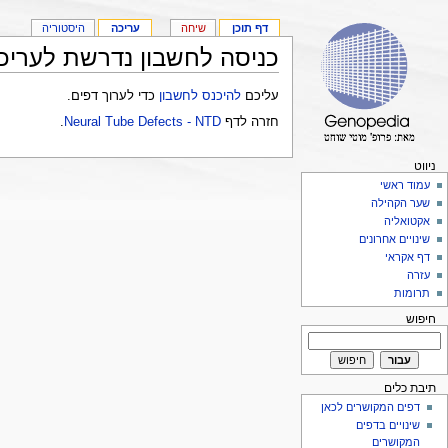
דף תוכן
שיחה
עריכה
היסטוריה
כניסה לחשבון נדרשת לעריכ
עליכם
להיכנס לחשבון
כדי לערוך דפים.
חזרה לדף
Neural Tube Defects - NTD
.
ניווט
עמוד ראשי
שער הקהילה
אקטואליה
שינויים אחרונים
דף אקראי
עזרה
תרומות
חיפוש
תיבת כלים
דפים המקושרים לכאן
שינויים בדפים
המקושרים