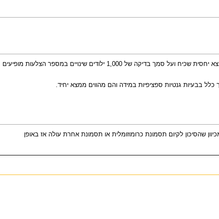
המספר הרגיל של זוגות צלעות הנצפה בסקירת אולטרה-סאונד בבית החזה של העובר הינו לרוב 12. יתכנו שינויים של עודף ושל חוסר והם מהווים וריאציות נורמליות. הממצא יחסית שכיח ועל סמך בדיקה של 1,000 ילודים שינויים במספר הצלעות מופיעים
ך כלל בבעיות גנטיות ספציפיות במידה והם מהווים ממצא יחיד.
ים נוספים, יש חשיבות לפנות ליעוץ גנטי, מכיוון שהסיכון לקיום תסמונת כרומוזומלית או תסמונת אחרת עולה אז באופן