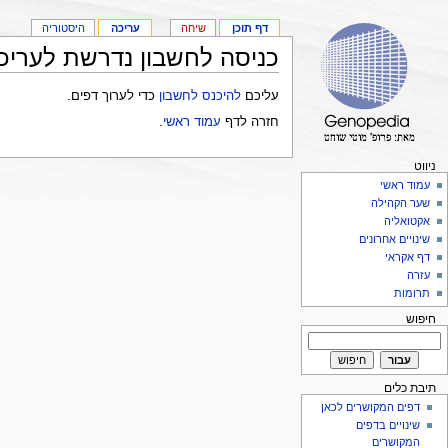
דף תוכן
שיחה
עריכה
היסטוריה
כניסה לחשבון נדרשת לעריכ
עליכם
להיכנס לחשבון
כדי לערוך דפים.
חזרה לדף
עמוד ראשי
.
ניווט
עמוד ראשי
שער הקהילה
אקטואליה
שינויים אחרונים
דף אקראי
עזרה
תרומות
חיפוש
תיבת כלים
דפים המקושרים לכאן
שינויים בדפים
המקושרים