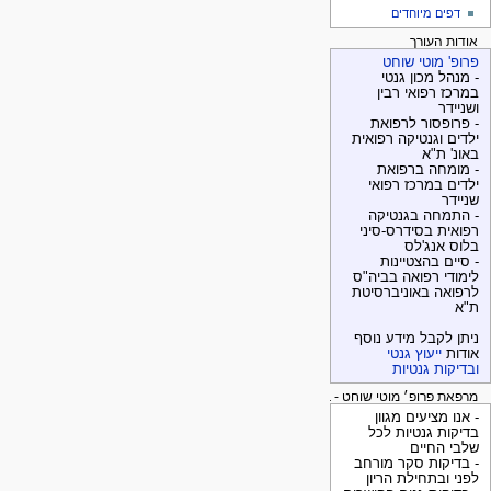
דפים מיוחדים
אודות העורך
פרופ' מוטי שוחט
- מנהל מכון גנטי
במרכז רפואי רבין
ושניידר
- פרופסור לרפואת
ילדים וגנטיקה רפואית
באונ' ת"א
- מומחה ברפואת
ילדים במרכז רפואי
שניידר
- התמחה בגנטיקה
רפואית בסידרס-סיני
בלוס אנג'לס
- סיים בהצטיינות
לימודי רפואה בביה"ס
לרפואה באוניברסיטת
ת"א
ניתן לקבל מידע נוסף
אודות
ייעוץ גנטי
ובדיקות גנטיות
מרפאת פרופ׳ מוטי שוחט - בדיקות גנטיות
- אנו מציעים מגוון
בדיקות גנטיות לכל
שלבי החיים
- בדיקות סקר מורחב
לפני ובתחילת הריון