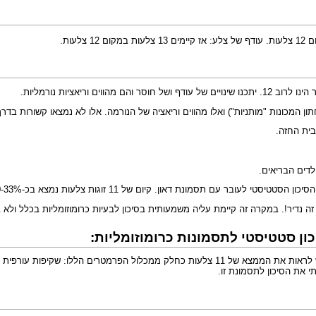
13 צלעות
במקום 12 צלעות.
ריאציות נורמליות.
ן המכונות "מותניות") ואלו מהווים וריאציה של הנורמה. אלו לא נמצאו קשורות בדר
מצא בכ-10-33% מהילודים עם תסמונת דאון, ממצא היכל להצביע על עלייה של פי 4-2 בסיכון.
 נדיר!. במקרה זה קיימת עליה משמעותית בסיכון לבעיות כרומוזומליות בכלל ולא 
ן סטטיסטי לתסמונות כרומוזומליות:
ישנם פרמטרים נוספים הקובעים את ההסתברות הסטטיסטית לתסמונת דאון. לכן יש לראות את הממצא של
י את הסיכון לתסמונת זו.