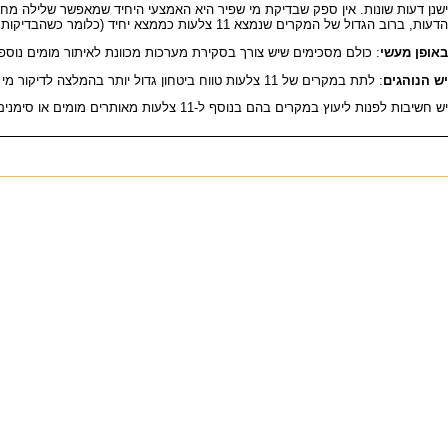
ישנן דעות שונות. אין ספק שבדיקת מי שפיר היא האמצעי היחיד שמאפשר שלילה מחלט
הדעות, ברוב הגדול של המקרים שנמצא 11 צלעות כממצא יחיד (כלומר כשהבדיקות האחרות להערכת הסיכון הסטטיסטי של תסמונת דאון לא מדגימות עליה בסיכון לבעיות כרומוזומליות) אין המלצה גורפת לדיקור מי שפיר.
באופן מעשי
: כולם מסכימים שיש צורך בסקירת מערכות מכוונת לאיתור מומים נוספים בשבוע 22. אם כאלה קיימים יש (ועדיין ניתן) לבצ
יש הנוהגים
: לתת במקרים של 11 צלעות טווח ביטחון גדול יותר בהמלצה לדיקור מי שפיר. הגבול להמלצה על פי הסיכון לתסמונת דאון מועלה מ- 1:380 ל- 1:1000. במקרים שיש ממצאים נוספים הגבולות הללו לא מספיקים וצריך יעוץ גנטי.
יש חשיבות לפנות ליעוץ במקרים בהם בנוסף ל-11 צלעות מאותרים מומים או סימנים נוספים, מכיוון שהסיכון לקיום תסמונת כרומוזומלית או תסמונת אחרת עולה אז באופן משמעותי ויש לדון על בדיקות נוספות.