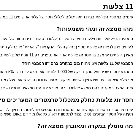
11 צלעות
שינויים במספר הצלעות בבית החזה יכולים לכלול: חסר של צלע: אז קיימים 11 במקום 12 צלעות. עודף של צלע: אז קיימים
מהו ממצא זה ומהי משמעותו?
המספר הרגיל של זוגות צלעות הנצפה בסקירת אולטרה-סאונד בבית החזה של העובר הינו לרוב 12. יתכנו שינויים של עודף ושל חוסר והם מהווים ו
לעיתים ניתן לראות
זוג צלעות נוסף
(בחלק העליון הנקראות "צוואריות" או בחלק התחתו
מאידך לעיתים יש מצב בו חסר זוג צלעות אחד ואז נספרים רק 11 זוגות של צלעות בבית החזה.
הממצא של 11 צלעות אינו מהווה מום במקרים בהם זהו הממצא היחיד.
הממצא יחסית שכיח ועל סמך בדיקה של 1,000 ילודים הוא נמצא קיים בכ- 5% מהנולדים הבריאים.
אף שלממצא זה בפני עצמו אין השפעה מזיקה, מספר עבודות הראו שהוא מעלה את הסיכון הסטטיסטי לעובר עם תסמונת דאון. קיום של 11 זוגות צלעות נ
שונה המצב במקרים בהם ממצא אולטרסוני זה מופיע יחד עם ממצאים נוספים – אך זה
חסר זוג צלעות כחלק ממכלול פרמטרים המעריכים סיכו
תקינה של הסקר הביוכימי (סיכון נמוך לתסמונת דאון). כל אלו מורידים באופן משמעות
מה מומלץ במקרה ומאובחן ממצא זה?