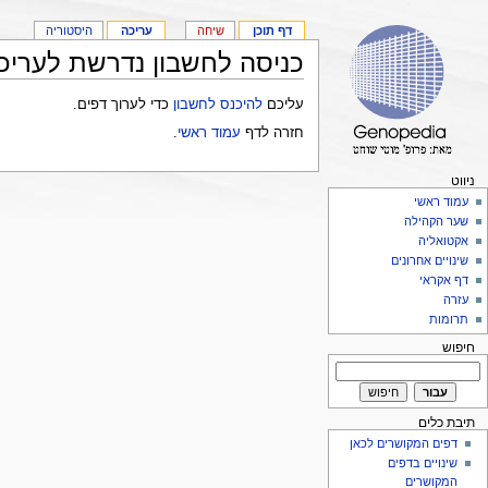
דף תוכן
שיחה
עריכה
היסטוריה
כניסה לחשבון נדרשת לעריכ
עליכם
להיכנס לחשבון
כדי לערוך דפים.
חזרה לדף
עמוד ראשי
.
ניווט
עמוד ראשי
שער הקהילה
אקטואליה
שינויים אחרונים
דף אקראי
עזרה
תרומות
חיפוש
תיבת כלים
דפים המקושרים לכאן
שינויים בדפים
המקושרים