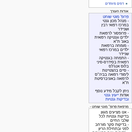
דפים מיוחדים
אודות העורך
פרופ' מוטי שוחט
- מנהל מכון גנטי
במרכז רפואי רבין
ושניידר
- פרופסור לרפואת
ילדים וגנטיקה רפואית
באונ' ת"א
- מומחה ברפואת
ילדים במרכז רפואי
שניידר
- התמחה בגנטיקה
רפואית בסידרס-סיני
בלוס אנג'לס
- סיים בהצטיינות
לימודי רפואה בביה"ס
לרפואה באוניברסיטת
ת"א
ניתן לקבל מידע נוסף
אודות
ייעוץ גנטי
ובדיקות גנטיות
מרפאת פרופ׳ מוטי שוחט - בדיקות גנטיות
- אנו מציעים מגוון
בדיקות גנטיות לכל
שלבי החיים
- בדיקות סקר מורחב
לפני ובתחילת הריון