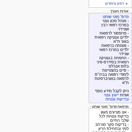
דפים מיוחדים
אודות העורך
פרופ' מוטי שוחט
- מנהל מכון גנטי
במרכז רפואי רבין
ושניידר
- פרופסור לרפואת
ילדים וגנטיקה רפואית
באונ' ת"א
- מומחה ברפואת
ילדים במרכז רפואי
שניידר
- התמחה בגנטיקה
רפואית בסידרס-סיני
בלוס אנג'לס
- סיים בהצטיינות
לימודי רפואה בביה"ס
לרפואה באוניברסיטת
ת"א
ניתן לקבל מידע נוסף
אודות
ייעוץ גנטי
ובדיקות גנטיות
מרפאת פרופ׳ מוטי שוחט - בדיקות גנטיות
- אנו מציעים מגוון
בדיקות גנטיות לכל
שלבי החיים
- בדיקות סקר מורחב
לפני ובתחילת הריון