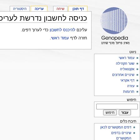
דף תוכן
שיחה
עריכה
היסטוריה
כניסה לחשבון נדרשת לעריכ
עליכם
להיכנס לחשבון
כדי לערוך דפים.
חזרה לדף
עמוד ראשי
.
ניווט
עמוד ראשי
שער הקהילה
אקטואליה
שינויים אחרונים
דף אקראי
עזרה
תרומות
חיפוש
תיבת כלים
דפים המקושרים לכאן
שינויים בדפים
המקושרים