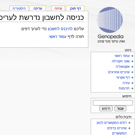
דף תוכן
שיחה
עריכה
היסטוריה
כניסה לחשבון נדרשת לעריכ
עליכם
להיכנס לחשבון
כדי לערוך דפים.
חזרה לדף
עמוד ראשי
.
ניווט
עמוד ראשי
שער הקהילה
אקטואליה
שינויים אחרונים
דף אקראי
עזרה
תרומות
חיפוש
תיבת כלים
דפים המקושרים לכאן
שינויים בדפים
המקושרים