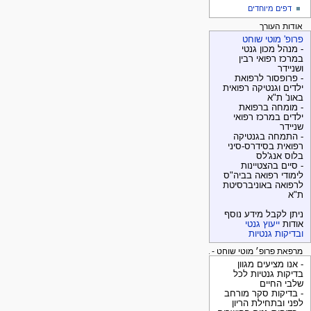
דפים מיוחדים
אודות העורך
פרופ' מוטי שוחט
- מנהל מכון גנטי
במרכז רפואי רבין
ושניידר
- פרופסור לרפואת
ילדים וגנטיקה רפואית
באונ' ת"א
- מומחה ברפואת
ילדים במרכז רפואי
שניידר
- התמחה בגנטיקה
רפואית בסידרס-סיני
בלוס אנג'לס
- סיים בהצטיינות
לימודי רפואה בביה"ס
לרפואה באוניברסיטת
ת"א
ניתן לקבל מידע נוסף
אודות
ייעוץ גנטי
ובדיקות גנטיות
מרפאת פרופ׳ מוטי שוחט - בדיקות גנטיות
- אנו מציעים מגוון
בדיקות גנטיות לכל
שלבי החיים
- בדיקות סקר מורחב
לפני ובתחילת הריון