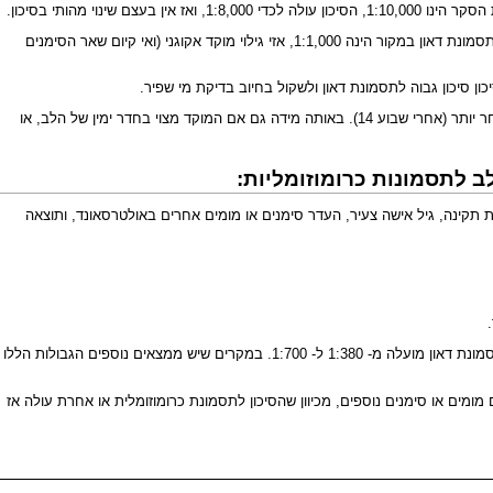
- אם קיימים מספר מוקדים, או שהמוקד בחדר ימין, הסיכון לתסמונת דאון עולה פי 1.5 עד פי 2. כלומר עליה פי 2 בממוצע בסיכון. לדוגמא: אם הסיכון של האישה ללידת תסמונת דאון במקור הינה 1:1,000, אזי גילוי מוקד אקוגני (ואי קיום שאר הסימנים
ון סיכון גבוה לתסמונת דאון ולשקול בחיוב בדיקת מי שפיר.
מוקד אקוגני שנמצא באולטרה סאונד של שבועות 12-14 נמצא קשור בעליה גדולה יותר של הסיכון הסטטיסטי לתסמונת דאון מאשר המצאות המוקד באולטרה סאונד מאוחר יותר (אחרי שבוע 14). באותה מידה גם אם המוקד מצוי בחדר ימין של הלב, או
 לתסמונות כרומוזומליות:
קינה, גיל אישה צעיר, העדר סימנים או מומים אחרים באולטרסאונד, ותוצאה
: לתת במקרים של מוקד אקוגני בלב טווח ביטחון גדול יותר בהמלצה לדיקור מי שפיר ומעלים הסיכון לתסמונת דאון פי 1.5. הגבול להמלצה על פי הסיכון לתסמונת דאון מועלה מ- 1:380 ל- 1:700. במקרים שיש ממצאים נוספים הגבולות הללו
ומים או סימנים נוספים, מכיוון שהסיכון לתסמונת כרומוזומלית או אחרת עולה אז