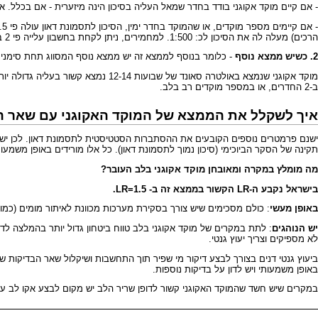
- אם קיים מוקד אקוגני בודד בחדר שמאל העליה בסיכון הינה מיזערית - אם בכלל. אולי תוספת של 10%-30% בסיכון. כלומר, אם הסיכון הסטטיסטי המחושב לפי בדיקות הסקר הינו 1:10,000, הסיכון עולה לכדי 1:8,000
הרכים) מעלה לה את הסיכון לכ: 1:500. למחמירים, ניתן לקחת בחשבון עלייה פי 2 בסיכון לתסמונת דאון.
2. כשיש ממצא נוסף
- כלומר בנוסף לממצא זה יש ממצא נוסף המסווג תחת
סימני
ב-2 החדרים, או במספר מוקדים רב בלב.
איך לשקלל את הממצא של המוקד האקוגני עם שאר התו
ישנם פרמטרים נוספים הקובעים את ההסתברות הסטטיסטית לתסמונת דאון. לכן יש ל
תקינה של הסקר הביוכימי (סיכון נמוך לתסמונת דאון). כל אלו מורידים באופן משמעות
מה מומלץ במקרה ומאובחן מוקד אקוגני בלב העובר?
בישראל נקבע ה-LR הקשור בממצא זה ב- LR=1.5.
באופן מעשי
: כולם מסכימים שיש צורך בסקירת מערכות מכוונת לאיתור מומים (כמו
יש הנוהגים
לא מספיקים וצריך יעוץ גנטי.
ביעוץ גנטי דנים בצורך לבצע דיקור מי שפיר תוך התחשבות ושיקלול שאר הבדיקות שנע
באופן משמעותי ויש לדון על בדיקות נוספות.
במקרים שיש חשד שהמוקד האקוגני קשור לדופן שריר הלב יש מקום לבצע אקו לב עובר בשבוע 22-24 לשלילת גידול (מ