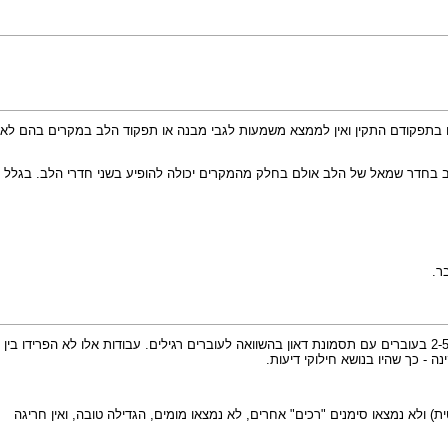
בתפקודם התקין ואין לממצא משמעות לגבי מבנה או תפקוד הלב במקרים בהם לא
 מופיעה לרוב בחדר שמאל של הלב אולם בחלק מהמקרים יכולה להופיע בשני חדרי הלב. בגלל
ר.
אף שלממצא זה בפני עצמו אין השפעה מזיקה, מספר עבודות הראו שהוא מעלה את הסיכון הסטטיסטי לעובר עם תסמונת דאון. יש עבודות המדווחות כי הממצא נפוץ פי 2-5 בעוברים עם תסמונת דאון בהשוואה לעוברים רגילים. עבודות אלו לא הפרידו בין
 - כך שהיו בנושא חילוקי דיעות.
ת) ולא נמצאו
סימנים "רכים"
אחרים, לא נמצאו מומים, הגדילה טובה, ואין חריגה