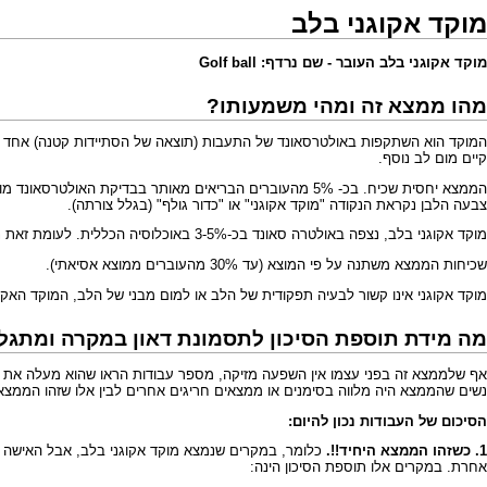
מוקד אקוגני בלב
מוקד אקוגני בלב העובר - שם נרדף: Golf ball
מהו ממצא זה ומהי משמעותו?
המוקד הוא השתקפות באולטרסאונד של התעבות (תוצאה של הסתיידות קטנה) אחד 
קיים מום לב נוסף.
הממצא יחסית שכיח. בכ- 5% מהעוברים הבריאים מאותר בבדיק
צבעה הלבן נקראת הנקודה "מוקד אקוגני" או "כדור גולף" (בגלל צורתה).
מוקד אקוגני בלב, נצפה באולטרה סאונד בכ-3-5% באוכלוסיה הכללית. לעומת זאת נמצא ששכיחותו היא בכ-28% מהעוברים עם תסמונת דאון.
שכיחות הממצא משתנה על פי המוצא (עד 30% מהעוברים ממוצא אסיאתי).
מוקד אקוגני אינו קשור לבעיה תפקודית של הלב או למום מבני של הלב, המוקד האקוג
מה מידת תוספת הסיכון לתסמונת דאון במקרה ומתגל
נשים שהממצא היה מלווה בסימנים או ממצאים חריגים אחרים לבין אלו שזהו הממצא הי
הסיכום של העבודות נכון להיום:
1. כשזהו הממצא היחיד!!.
כלומר, במקרים שנמצא מוקד אקוגני בלב, אבל האישה 
אחרת. במקרים אלו תוספת הסיכון הינה: