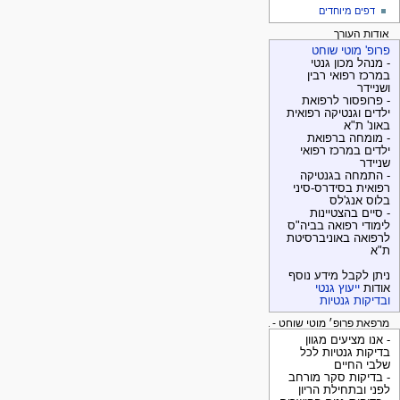
דפים מיוחדים
אודות העורך
פרופ' מוטי שוחט
- מנהל מכון גנטי
במרכז רפואי רבין
ושניידר
- פרופסור לרפואת
ילדים וגנטיקה רפואית
באונ' ת"א
- מומחה ברפואת
ילדים במרכז רפואי
שניידר
- התמחה בגנטיקה
רפואית בסידרס-סיני
בלוס אנג'לס
- סיים בהצטיינות
לימודי רפואה בביה"ס
לרפואה באוניברסיטת
ת"א
ניתן לקבל מידע נוסף
אודות
ייעוץ גנטי
ובדיקות גנטיות
מרפאת פרופ׳ מוטי שוחט - בדיקות גנטיות
- אנו מציעים מגוון
בדיקות גנטיות לכל
שלבי החיים
- בדיקות סקר מורחב
לפני ובתחילת הריון