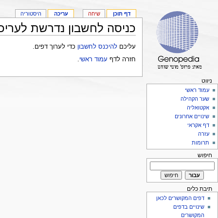
דף תוכן
שיחה
עריכה
היסטוריה
כניסה לחשבון נדרשת לעריכ
עליכם
להיכנס לחשבון
כדי לערוך דפים.
חזרה לדף
עמוד ראשי
.
ניווט
עמוד ראשי
שער הקהילה
אקטואליה
שינויים אחרונים
דף אקראי
עזרה
תרומות
חיפוש
תיבת כלים
דפים המקושרים לכאן
שינויים בדפים
המקושרים