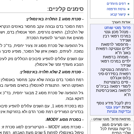
דפים מיוחדים
סימנים קליניים:
גרסת הדפסה
קישור קבוע
- סכרת מסוג 1 התלויה באינסולין:
אודות העורך
רמת הסוכר בדם גבוהה עקב מחסור באינזים הנקרא אנ
פרופ' מוטי שוחט
- מנהל מכון גנטי
במרכז רפואי רבין
מהווים את הטריגר להופעת הסכרת.
ושניידר
- פרופסור לרפואת
ילדים וגנטיקה רפואית
נמוכה. לעיתים, כשאין איזון של הסוכר, מופיע סיבו
באונ' ת"א
- מומחה ברפואת
עם השנים עלולים להופיע סיבוכים הכוללים נזק לעיני
ילדים במרכז רפואי
הנובע מעודף זמני של אינסולין.
שניידר
- התמחה בגנטיקה
- סכרת מסוג 2 שלא תלויה באינסולין:
רפואית בסידרס-סיני
בלוס אנג'לס
רמת הסוכר בדם גבוהה שלא עקב מחסור באנסולין: ר
- סיים בהצטיינות
האפקט הראוי. התנגודת לאינסולין בתאים מופיעה ב
לימודי רפואה בביה"ס
לרפואה באוניברסיטת
ת"א
דווקא גבוה.
ניתן לקבל מידע נוסף
כמו בסכרת מסוג 1, עם השנים עלולים
אודות
ייעוץ גנטי
ובדיקות גנטיות
בכדורים המורידים רמת סוכר הדם ולא בהזרקות אינסו
מרפאת פרופ׳ מוטי שוחט - בדיקות גנטיות
- בסכרת מסוג MODY:
- אנו מציעים מגוון
- סוכרת מסוג MODY – הקריטריונים לסוג סכרת זו: הסכרת כאן מופיעה לפני גיל 25 לפחות ב-1 או 2 מקרים במשפחה, מועברת במשפחה בצורת
בדיקות גנטיות לכל
שלבי החיים