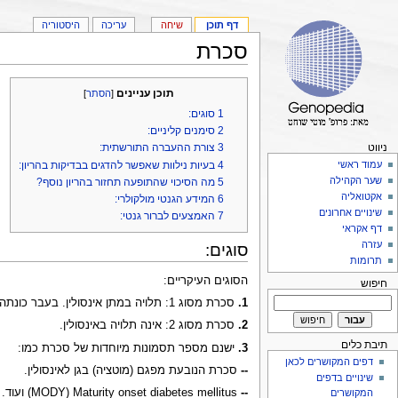
דף תוכן
שיחה
עריכה
היסטוריה
סכרת
תוכן עניינים
[
הסתר
]
1
סוגים:
2
סימנים קליניים:
3
צורת ההעברה התורשתית:
ניווט
4
בעיות נילוות שאפשר להדגים בבדיקות בהריון:
עמוד ראשי
שער הקהילה
5
מה הסיכוי שהתופעה תחזור בהריון נוסף?
אקטואליה
6
המידע הגנטי מולקולרי:
שינויים אחרונים
7
האמצעים לברור גנטי:
דף אקראי
עזרה
סוגים:
תרומות
הסוגים העיקריים:
חיפוש
1.
סכרת מסוג 1: תלויה במתן אינסולין. בעבר כונתה סכרת נעורים.
2.
סכרת מסוג 2: אינה תלויה באינסולין.
תיבת כלים
3.
ישנם מספר תסמונות מיוחדות של סכרת כמו:
דפים המקושרים לכאן
--
סכרת הנובעת מפגם (מוטציה) בגן לאינסולין.
שינויים בדפים
--
MODY) Maturity onset diabetes mellitus) ועוד.
המקושרים