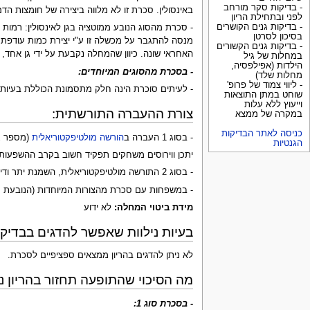
- בדיקות סקר מורחב
באינסולין. סכרת זו לא מלווה ביצירה של חומצות הדם 
לפני ובתחילת הריון
- בדיקות גנים הקושרים
- סכרת מהסוג הנובע ממוטציה בגן לאינסולין: רמות הפ
בסיכון לסרטן
- בדיקות גנים הקשורים
האחראי שונה. כיוון שהמחלה נקבעת על ידי גן אחד, ומועברת 50% לכל ילד, הבדיקה הגנטית יכולה הינה אמינה לקביעת מי יחלה. הבדיקה הגנטית ה
במחלות של גיל
הילדות (אפילפסיה,
- בסכרת מהסוגים המיוחדים:
מחלות שלד)
- ליווי צמוד של פרופ'
- לעיתים סוכרת הינה חלק מתסמונת הכוללת בעיות נוס
שוחט במתן התוצאות
וייעוץ ללא עלות
צורת ההעברה התורשתית:
במקרה של ממצא
כניסה לאתר הבדיקות
- בסוג 1 העברה ב
הורשה מולטיפקטוריאלית
(מספר גנ
הגנטיות
יתכן ווירוסים משחקים תפקיד חשוב בקרב ההשפעות 
- בסוג 2 התורשה מולטיפקטוריאלית, השמנת יתר ודיאטה עשירת סוכר משמשים כזרזים סביבתיים. אין ספק שהנטייה הגנטית בסוג זה משמעותית יותר מאשר בסוג 1.
- במשפחות עם סכרת מהצורות המיוחדות (הנובעת ממוטציה בגן לאינסולין וזו המכונה MODY) ישנה בד"
מידת ביטוי המחלה:
לא ידוע
בעיות נילוות שאפשר להדגים בבדיקות
לא ניתן להדגים בהריון ממצאים ספציפיים לסכרת.
מה הסיכוי שהתופעה תחזור בהריון נ
- בסכרת סוג 1: