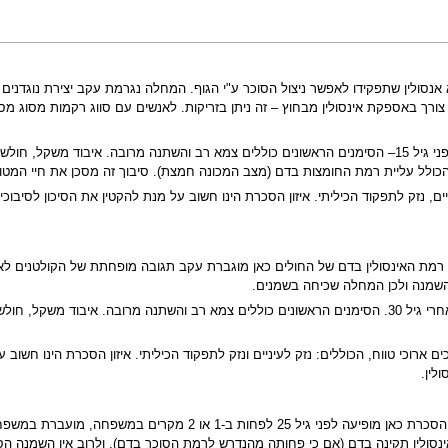
סולין שתפקידו לאפשר ניצול הסוכר ע"י הגוף. המחלה נגרמת עקב יצירת נוגדנים ע
גיל ההופעה של סכרת מסוג זה צעיר יחסית, בד"כ לפני גיל 15– הסימנים הראשונים כוללים צמא רב והש
ך הכולל עליית רמת החומצות בדם (מצב המכונה חמצת). סיבוך זה מסכן את חיי המטו
ים, נזק לתפקוד הכיליתי. איזון הסכרת הינו חשוב על מנת להקטין את הסיכון לסיבוכ
מת האינסולין בדם של החולים כאן מוגברת עקב תגובה מופחתת של הקולטנים לאינסו
השמנה ולכן המחלה שכיחה בשמנים.
גיל ההופעה של סכרת מסוג 2 מבוגר יחסית, בד"כ אחרי גיל 30. הסימנים הראשונים כוללים צמא רב וה
 להופיע סיבוכים ארוכי טווח, הכוללים: נזק לעיניים ונזק לתפקוד הכיליתי. איזון הסכרת הינ
לין.