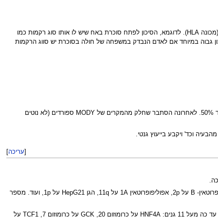
ניתן לדייק יותר בסיכון (להגדיל את הסיכון הסטטיסטי הזה או להורידו) לפי מידת הדימיון בין החולה לבני משפחתו באתר של סווג הרקמות (מכונה HLA). לדוגמא, הסיכון לפתח סוכרת באח שיש לו אותו סוג רקמות כמו
ו 10%-20%. לעומת זאת אם אין כל דימיון בסיווג רקמות בין האחים הסיכון של אח של החולה לפתח סכרת כ- 1%. הסיכון גבוה במיוחד אם לאדם הנבדק במשפחה של חולה בסוכרת יש סווג הרקמות
בצורה הנובעת ממוטציה בגן לאינסולין וזו המכונה MODY: הסיכון לצאצאים ולאחים של חולה סכרת לחלות גם כן בסכרת מסוג זה הינו עד 50%. לאחרונה הסתבר שחלק מהמקרים של MODY ספורדים (לא נוטים
עיה וכד' ויקבע בייעוץ גנטי.
[
עריכה
]
- בסכרת מסוג 2: נמצאו מספר אתרים המשחקים תפקיד בנטייה הגנטית לסכרת זאת: הגן לקולטן של אינסולין על כרומוזום p19, אפוליפופרוטאין- B על 2p, אפוליפופרוטאין 1A על 11q, הגן HepG21 על 1p, ועוד. מספר
- בסכרת מסוגים גנטיים הספציפים: בצורה הנובעת ממוטציה בגן לאינסולין מדובר בפגם בגן לפרואינסולין. בצורה המכונה MODY נמצאו עד כה מעל 11 גנים: HNF4A על כרומוזום 20, GCK על כרומוזום 7, TCF1 על