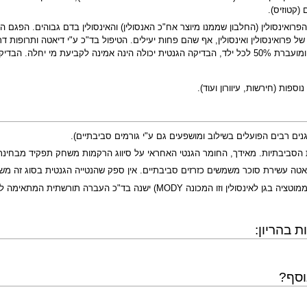
(קטוזיס).
רואינסולין (החלבון שממנו מיוצר אח"כ האנסולין) והאינסולין בדם גבוהים. הפגם הרא
מתאימה במקרים כאלה הינה
פות (חירשות, עיוורון ועוד).
ים רבים הפועלים בשילוב ומושפעים גם ע"י גורמים סביבתיים).
הסביבתיות. מאידך, החומר הגנטי האחראי על סיווג הרקמות משחק תפקיד מבחינת ה
כ העברה תורשתית המתאימה לצורת תורשה אוטוזומלית דומיננטית.
 בהריון:
וסף?