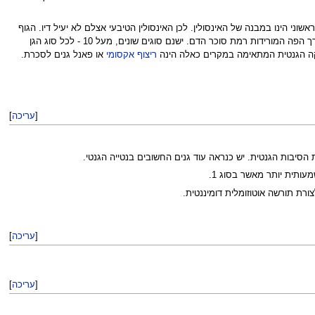
שוני הינו במבנה של האינסולין. לכן האינסולין הטיבעי אצלם לא יעיל דיו. הגוף
מנסה להתגבר על מכשלה זו ע"י יצירת כמות עודפת של פרואינסולין ואינסולין, אף שהם פחות יעילים. הטיפול בד"כ ע"י דיאטה ותרופות דרך הפה המורידות רמת סוכר הדם. ישנם סוגים שונים, מעל 10 - לכל סוג הגן
ריצוף אקסומי
או פאנל גנים לסכרת.
[
עריכה
]
סיבות הגנטית. יש כנראה עוד גנים החשובים בנטייה הגנטי.
[
עריכה
]
[
עריכה
]