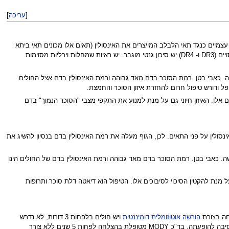
[
עריכה
]
צמיים כנגד תאי הלבלב המייצרים את האינסולין (תאים אלו מכונים תאי ביתא
של הלבלב). התאים נהרסים, חסר אנסולין בדם, ויש צורך באספקת אינסולין מבחוץ – זה ניתן בזריקות. לאנשים עם סווג רקמות מסוג מסויים (DR3 ו- DR4) יש סיכון גנטי מוגבר. יש ראיות שמחלות וירליות מסוימות
תנה מרובה. איבוד משקל, חולשה. כאבי בטן. רמת הסוכר בדם מאד גבוהה ורמת האינסולין בדם אצל החולים
פל ודורש טיפול חרום להחזרת איזון הסוכר והחמצת.
ים אלו. האיזון חיוני גם על מנת למנוע את התקפי מצבי "הסוכר הנמוך" בדם
לין על פני התאים. לכן, הגוף מעלה את רמת האינסולין בדם בנסיון להשיג את
שתנה מרובה. איבוד משקל, חולשה. כאבי בטן. רמת הסוכר בדם מאד גבוהה ורמת האינסולין בדם של החולים הינו
ו חשוב על מנת להקטין הסיכוי לסיבוכים אלו. הטיפול הוא דיאטה דלת סוכר ותרופות
הורשה אוטוזומלית דומיננטית
ויש חולים בלפחות 3 דורות, לא נדרש
טיפול באינסולין לפחות 5 שנים מעת האבחון, רמת אינסולין תקינה בדם (אם כי פחותה מהנדרש לרמת הסוכר בדם), ולרוב אין השמנה הסיבה להופעתה. בד"כ MODY מטופלת בהצלחה לפחות 5 שנים ללא צורך