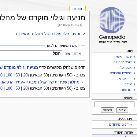
מיוחד
מניעה וגילוי מוקדם של מחל
(רשימת קישורים)
<
מניעה וגילוי מוקדם של מחלות ממאירות
דפים המקושרים לכאן
ניווט
מרחב שם:
עמוד ראשי
שער הקהילה
הדפים שלהלן מקושרים לדף
מניעה וגילוי מוקדם 
אקטואליה
שינויים אחרונים
צפו ב - (50 הקודמים) (50 הבאים) (
20
|
50
|
100
|
50
דף אקראי
מחלות שכיחות של הגיל המבוגר –עתיד הרפואה
עזרה
צפו ב - (50 הקודמים) (50 הבאים) (
20
|
50
|
100
|
50
תרומות
חיפוש
תיבת כלים
דפים מיוחדים
אודות העורך