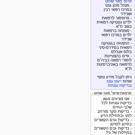
פרופ' מוטי שוחט
- מנהל מכון גנטי
במרכז רפואי רבין
ושניידר
- פרופסור לרפואת
ילדים וגנטיקה רפואית
באונ' ת"א
- מומחה ברפואת
ילדים במרכז רפואי
שניידר
- התמחה בגנטיקה
רפואית בסידרס-סיני
בלוס אנג'לס
- סיים בהצטיינות
לימודי רפואה בביה"ס
לרפואה באוניברסיטת
ת"א
ניתן לקבל מידע נוסף
אודות
ייעוץ גנטי
ובדיקות גנטיות
מרפאת פרופ׳ מוטי שוחט - בדיקות גנטיות
- אנו מציעים מגוון
בדיקות גנטיות לכל
שלבי החיים
- בדיקות סקר מורחב
לפני ובתחילת הריון
- בדיקות גנים הקושרים
בסיכון לסרטן
- בדיקות גנים הקשורים
במחלות של גיל