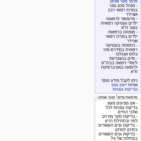
פרופ' מוטי שוחט
- מנהל מכון גנטי
במרכז רפואי רבין
ושניידר
- פרופסור לרפואת
ילדים וגנטיקה רפואית
באונ' ת"א
- מומחה ברפואת
ילדים במרכז רפואי
שניידר
- התמחה בגנטיקה
רפואית בסידרס-סיני
בלוס אנג'לס
- סיים בהצטיינות
לימודי רפואה בביה"ס
לרפואה באוניברסיטת
ת"א
ניתן לקבל מידע נוסף
אודות
ייעוץ גנטי
ובדיקות גנטיות
מרפאת פרופ׳ מוטי שוחט - בדיקות גנטיות
- אנו מציעים מגוון
בדיקות גנטיות לכל
שלבי החיים
- בדיקות סקר מורחב
לפני ובתחילת הריון
- בדיקות גנים הקושרים
בסיכון לסרטן
- בדיקות גנים הקשורים
במחלות של גיל