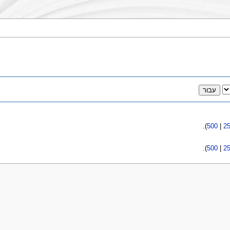
).
500
|
2
).
500
|
2