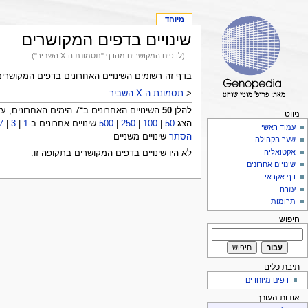
מיוחד
שינויים בדפים המקושרים
(לדפים המקושרים מהדף "תסמונת ה-X השביר")
בדף זה רשומים השינויים האחרונים בדפים המקושרי
<
תסמונת ה-X השביר
להלן
50
השינויים האחרונים ב־7 הימים האחרונים, עד 19:45, 8 באוגוסט 2026:
ניווט
הצג
50
|
100
|
250
|
500
שינויים אחרונים ב-
1
|
3
|
7
עמוד ראשי
הסתר
שינויים משניים
שער הקהילה
אקטואליה
לא היו שינויים בדפים המקושרים בתקופה זו.
שינויים אחרונים
דף אקראי
עזרה
תרומות
חיפוש
תיבת כלים
דפים מיוחדים
אודות העורך