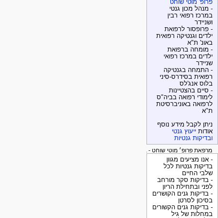
פרופ' מוטי שוחט
- מנהל מכון גנטי
במרכז רפואי רבין
ושניידר
- פרופסור לרפואת
ילדים וגנטיקה רפואית
באונ' ת"א
- מומחה ברפואת
ילדים במרכז רפואי
שניידר
- התמחה בגנטיקה
רפואית בסידרס-סיני
בלוס אנג'לס
- סיים בהצטיינות
לימודי רפואה בביה"ס
לרפואה באוניברסיטת
ת"א
ניתן לקבל מידע נוסף
אודות
ייעוץ גנטי
ובדיקות גנטיות
מרפאת פרופ׳ מוטי שוחט - בדיקות גנטיות
- אנו מציעים מגוון
בדיקות גנטיות לכל
שלבי החיים
- בדיקות סקר מורחב
לפני ובתחילת הריון
- בדיקות גנים הקושרים
בסיכון לסרטן
- בדיקות גנים הקשורים
במחלות של גיל