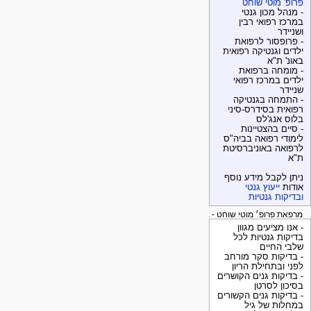
פרופ' מוטי שוחט
- מנהל מכון גנטי
במרכז רפואי רבין
ושניידר
- פרופסור לרפואת
ילדים וגנטיקה רפואית
באונ' ת"א
- מומחה ברפואת
ילדים במרכז רפואי
שניידר
- התמחה בגנטיקה
רפואית בסידרס-סיני
בלוס אנג'לס
- סיים בהצטיינות
לימודי רפואה בביה"ס
לרפואה באוניברסיטת
ת"א
ניתן לקבל מידע נוסף
אודות
ייעוץ גנטי
ובדיקות גנטיות
מרפאת פרופ׳ מוטי שוחט - בדיקות גנטיות
- אנו מציעים מגוון
בדיקות גנטיות לכל
שלבי החיים
- בדיקות סקר מורחב
לפני ובתחילת הריון
- בדיקות גנים הקושרים
בסיכון לסרטן
- בדיקות גנים הקשורים
במחלות של גיל