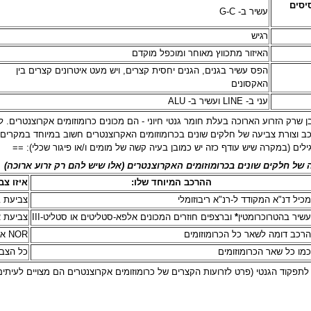
 הגנטיות (A T C G) (בסיסים
עשיר ב- G-C
רגיש
האיזור מתכווץ מאוחר ומוכפל מוקדם
הפס עשיר בגנים, הגנים יחסית קצרים, ויש מעט איטרונים קצרים בין
האקסונים
עני ב- LINE ועשיר ב- ALU
 21, ו-22 הינם יוצאי דופו במובן שרק הזרוע הארוכה בעלת חומר גנטי חיוני - הם מכונים כרומוזו
כב וצורת צביעה של חלקים שונים בכרומוזומים האקרוצנטרים חשוב במיוחד במקרים 
ילים (במקרה שיש עודף כזה יש כמובן בעיה קשה של מומים ו/או פיגור שכלי): ==
 של חלקים שונים בכרומוזומים האקרוצנטרים (אלו שיש להם רק זרוע ארוכה)
ההרכב המיוחד שלו:
איזו צב
כיל דנ"א המקודד ל-רנ"א ריבוזומלי
צביעת ב
שיר בהטרוכרומטין
*
וברצפים חוזרים המכונים אלפא-סטליטים או סטליט-III
צביעת NOR
רכב דומה לשאר כל הכרומוזומים
NOR או C-banding.
מו כל שאר הכרומוזומים
כל הצביעות
תפקוד הגנטי (פרט לזרועות הקצרים של כרומוזומים אקרוצנטרים הם מצויים לעיתים גם בכרומ