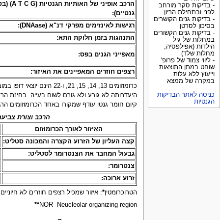
הרכב אופיני של האותיות
- בדיקות סקר מורחב
לפני ובתחילת הריון
גנטיים):
- בדיקות גנים הקושרים
רגישות לאינזימים מפרקי דנ"א (DNAase):
בסיכון לסרטן
- בדיקות גנים הקשורים
התנהגות בזמן חלוקת התא:
במחלות של גיל
הילדות (אפילפסיה,
מחלות שלד)
מאפייני הגנים בפס:
- ליווי צמוד של פרופ'
שוחט במתן התוצאות
רצפים חוזרים המאפיינים את האיזור:
וייעוץ ללא עלות
במקרה של ממצא
כרומוזומים 13, 14, 15,
כניסה לאתר הבדיקות
היעדרותה לא גורע ולא גורם לשום בעייה. בחינת הר
הגנטיות
קיום חומר גנטי עודף שמקורו באחד הכרומוזומים הרג
הרכב וצורת צביעה
האיזור לאורך הכרומוזום
קצה העליון של הזרוע הקצרה והמכונה סטליט:
מ
גבעול המחבר את הצנטרומר לסטליט:
ע
צנטרומר:
ה
זרוע ארוכה:
כ
הטרוכרומטין
*
: איזור שמכיל רצפים חוזרים לא חיוניים ל
**
NOR- Neucleolar organizing region