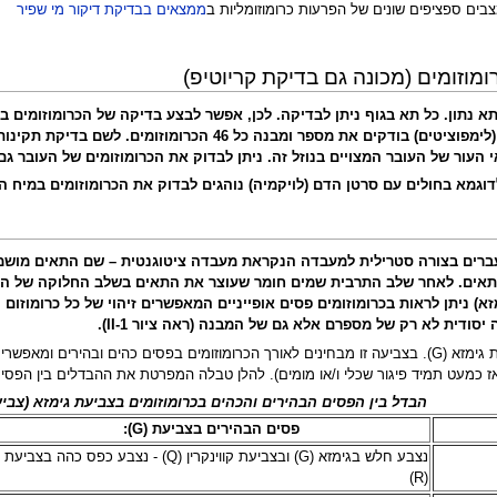
צבים ספציפים שונים של הפרעות כרומוזומליות ב
ממצאים בבדיקת דיקור מי שפיר
מוזומים (מכונה גם בדיקת קריוטיפ)
א נתון. כל תא בגוף ניתן לבדיקה. לכן, אפשר לבצע בדיקה של הכרומוזומים
 לשם בדיקת תקינות הכרומוזומים של העובר (מספר ומבנה הכרומוזומים) נוהגים לקחת דגימת
העור של העובר המצויים בנוזל זה. ניתן לבדוק את הכרומוזומים של העובר גם
דוגמא בחולים עם סרטן הדם (לויקמיה) נוהגים לבדוק את הכרומוזומים במיח ה
עברים בצורה סטרילית למעבדה הנקראת מעבדה ציטוגנטית – שם התאים מושמים 
תאים. לאחר שלב התרבית שמים חומר שעוצר את התאים בשלב החלוקה של התא –
א) ניתן לראות בכרומוזומים פסים אופייניים המאפשרים זיהוי של כל כרומוזום
סודית לא רק של מספרם אלא גם של המבנה (ראה ציור II-1).
הצביעה הקלסית של הכרומוזומים הינה בעזרת צביעת גימזא (G). בצביעה זו מבחינים לאורך הכרומוזומים
ז כמעט תמיד פיגור שכלי ו/או מומים). להלן טבלה המפרטת את ההבדלים בין הפסים
הבדל בין הפסים הבהירים והכהים בכרומוזומים בצביעת גימזא (צביעת -banding
פסים הבהירים בצביעת (G):
נצבע חלש בגימזא (G) ובצביעת קווינקרין (Q) - נצבע כפס כהה בצביעת
(R)