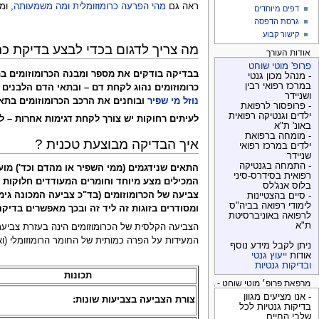
ראה גם
מהי הפרעה כרומוזומלית ומה משמעותה
, ומ
דפים מיוחדים
גרסת הדפסה
קישור קבוע
מה צריך לדגום בכדי לבצע בדיקת כרו
אודות העורך
פרופ' מוטי שוחט
בבדיקה בודקים את מספר ומבנה הכרומוזומים בת
- מנהל מכון גנטי
במרכז רפואי רבין
כרומוזומים נהוג לקחת דם – ובתאי הדם הלבנים (לימפוציטים) בודקים את מספר ומבנה כל 46 הכרומוזומים.
ושניידר
נוזל מי שפיר
ובוחנים את הרכב הכרומוזומים בתאי 
- פרופסור לרפואת
ילדים וגנטיקה רפואית
לעיתים רחוקות יש צורך לקחת דגימות אחרות – ל
באונ' ת"א
- מומחה ברפואת
איך הבדיקה מבוצעת טכנית ?
ילדים במרכז רפואי
שניידר
- התמחה בגנטיקה
התאים שנידגמים (ממי השפיר או מהדם וכד') מו
רפואית בסידרס-סיני
המכילים מצע מיוחד וחומרים המעודדים חלוקות 
בלוס אנג'לס
צביעה של הכרומוזומים (בד"כ צביעה המכונה גימז
- סיים בהצטיינות
לימודי רפואה בביה"ס
ומסודרים בזוגות זה ליד זה ובכך מאפשרים בדיקה י
לרפואה באוניברסיטת
ת"א
המעידות על הפרה כמותית של החומר הרומוזומלי (וא
ניתן לקבל מידע נוסף
אודות
ייעוץ גנטי
ובדיקות גנטיות
תכונות
מרפאת פרופ׳ מוטי שוחט - בדיקות גנטיות
- אנו מציעים מגוון
צורת הצביעה בצביעות שונות:
בדיקות גנטיות לכל
שלבי החיים