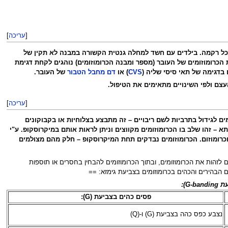
[
עריכה
]
 בכל רקמה. בילדים עם חשד למחלה גנטית הקשורה במבנה לא תקין של
 בדגימה של תאי סיסי שליה (
CVS
) או
דם מחבל הטבור
של העובר.
עצם ולפי השינויים מתאימים את הטיפול.
[
עריכה
]
לגידול בתרביות לשם ריבויים – זה מתבצע בצלוחיות או בקבוקונים
 זהו שלב בו הכרומוזומים מקווצים וניתן לראות אותם במיקרוסקופ. ע"י
 וכרומוזום. הכרומוזומים נבדקים תחת המיקרוסקופ – חלק מהם מצולמים
 בפסים כהים ובהירים ומאפשרים לזהות את הכרומוזומים, ובתוך הכרומוזומים להבחין בחסרים או תוספות
 הבהירים והכהים בכרומוזומים בצביעת גימזא: ==
G):
פסים כהים בצביעת (G):
נצבע כפס כהה בצביעת (G) ו-(Q)