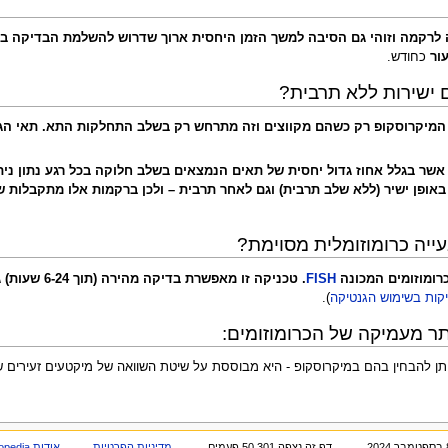
לרקמה וזוהי גם הסיבה למשך הזמן היחסית ארוך שדרוש להשלמת הבדיקה בחל
כחודש.
ם ישירות ללא תרבית?
המיקרוסקופ רק כשהם מקווצים וזה מתרחש רק בשלב התחלקות התא. תאי הגוף המ
אשר בגלל אחוז גדול יחסית של תאים הנמצאים בשלב חלוקה בכל רגע נתון נית
ייה כרומוזומלית מסוימת?
רומוזומים המכונה
FISH
. טכניקה זו
קות בשימוש הגנטיקה
).
ר מעמיקה של הכרומוזומים:
א ניתן להבחין בהם במיקרוסקופ - היא מבוססת על שיטת השוואה של מיקטעים זעירים 
דף זה נצפה 50,301 פעמים.
מדיניות הפרטיות
אודות Genopedia - פרופ' מוטי שוחט