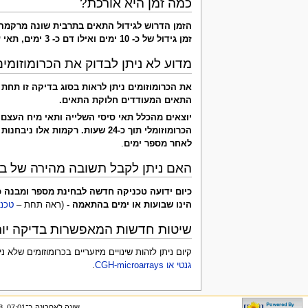
כמה זמן היא אורכת?
הזמן הדרוש לגידול התאים בתרבית שונה מרקמה 
זמן גידול של כ- 10 ימים ואילו דם כ- 3 ימים, תאי עור
מדוע לא ניתן לבדוק את הכרומוזומי
את הכרומוזומים ניתן לראות בסוג בדיקה זו תחת 
התאים המעודדים חלוקת התאים.
יוצאים מהכלל תאי סיסי השלייה ותאי מיח העצם 
לאחר מספר ימים
.
האם ניתן לקבל תשובה מהירה של בע
כיום ידועה טכניקה חדשה לבחינת מספר ומבנה כ
הינו שבועות או ימים בהתאמה -
(ראה תחת –
טכני
שיטות חדשות המאפשרות בדיקה יות
קיום ניתן לזהות שינויים מיזעריים בכרומוזומים של
גנטי או CGH-microarrays
.
שונה לאחרונה ב־07:01, 8 בספטמבר 2024.