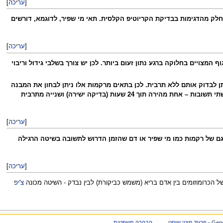
[
עריכה
]
ק מהדגימות בבדיקת הקריוטיפ הקלסית. תאי מי שפיר, לדוגמא, דורשים
[
עריכה
]
צויים בחלוקה ברגע נתון זעום ביותר. לכן יש צורך בשלבי גידול וריבוי
ן לבדוק אותם ללא תרבית. לכן בתאים מרקמות אלו ניתן לבחון את המבנה
הכרומוזומלי תוך כ-24 שעות. רקמות אלו ניבחנות באופן ישיר (ללא שלב תרבית) וגם לאחר תרבית – ולכן ברקמות אלו מתקבלות שתי תשובות – אחת מהירה תוך 24 שעות (בדיקה ישירה) ושנייה מתרבית
[
עריכה
]
 מאפשרת בדיקה מהירה (תוך 6-24 שעות) גם של רקמות כמו מי שפיר או דם שהזמן הדרוש לתשובה בשיטה הרגילה
[
עריכה
]
של הכרומוזומים בין אדם בריא (משמש כביקורת) לבין נבדק - השיטה מכונה
צ'יפ
הבהרה משפטית