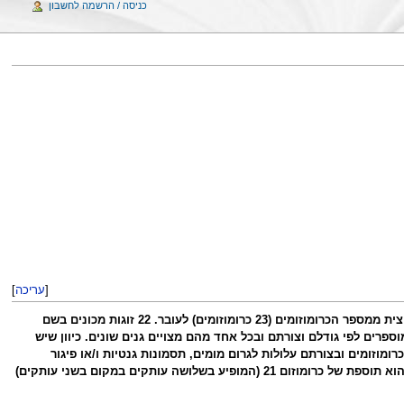
כניסה / הרשמה לחשבון
[
עריכה
]
הכרומוזומים הם מבנים שבהם ארוז ומאורגן החומר התורשתי (DNA). לאדם בריא יש 46 כרומוזומים (23 זוגות). כל הורה תורם מחצית ממספר הכרומוזומים (23 כרומוזומים) לעובר. 22 זוגות מכונים בשם
נקבה יש שני כרומוזומי X ולזכרXY. זוגות הכרומוזומים מסודרים וממוספרים לפי גודלם וצורתם ובכל אחד מהם מצויים גנים שונים. כיוון שיש
וזומים ובצורתם עלולות לגרום מומים, תסמונות גנטיות ו/או פיגור
בהתפתחות. כמעט כל יתרה או חסר של חומר כרומוזומלי (בעיקר בכרומוזומי הגוף) עלולים להתבטא בפיגור שכלי. הליקוי המוכר הוא תוספת של כרומוזום 21 (המופיע בשלושה עותקים במקום בשני עותקים)