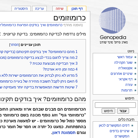
דף תוכן
שיחה
עריכה
היסטוריה
כרומוזומים
(הופנה מהדף
כרומוזומים ואיך בודקים הפרעות כרומוזומליו
מילים נרדפות לבדיקת כרומוזומים: בדיקת קריוטיפ. KARYOTYPE, קריוטיפ בדם. קריוטיפ.
תוכן עניינים
[
הסתר
]
ניווט
1
מהם כרומוזומים? איך בודקים תקינותם (בדיקת קרי
עמוד ראשי
2
מה צריך לדגום בכדי לבצע בדיקת כרומוזומים (מכו
שער הקהילה
3
איך הבדיקה מבוצעת טכנית ?
אקטואליה
4
כמה זמן היא אורכת?
שינויים אחרונים
5
מדוע לא ניתן לבדוק את הכרומוזומים ישירות ללא 
דף אקראי
6
האם ניתן לקבל תשובה מהירה של בעייה כרומוזומ
עזרה
7
שיטות חדשות המאפשרות בדיקה יותר מעמיקה של 
תרומות
מהם כרומוזומים? איך בודקים תקינו
חיפוש
תיבת כלים
מספר כפול של כרומוזומים - יש למעשה מערכת כפ
דפים המקושרים לכאן
שינויים בדפים
וגורם
תסמונת דאון
.
המקושרים