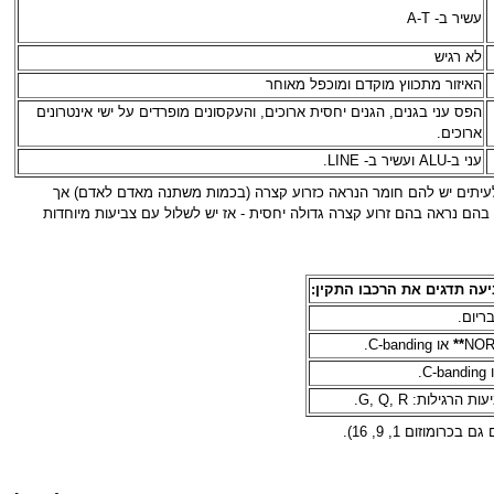
עשיר ב- A-T
לא רגיש
האיזור מתכווץ מוקדם ומוכפל מאוחר
הפס עני בגנים, הגנים יחסית ארוכים, והעקסונים מופרדים על ישי אינטרונים
ארוכים.
עני ב-ALU ועשיר ב- LINE.
מים אקרוצנטרים. לעיתים יש להם חומר הנראה כזרוע קצרה (בכמות משתנה מאדם לאדם) אך
בהם נראה בהם זרוע קצרה גדולה יחסית - אז יש לשלול עם צביעות מיוחדות
יעה תדגים את הרכבו התקין:
ריום.
**
או C-banding.
 הרגילות: G, Q, R.
וזום 1, 9, 16).