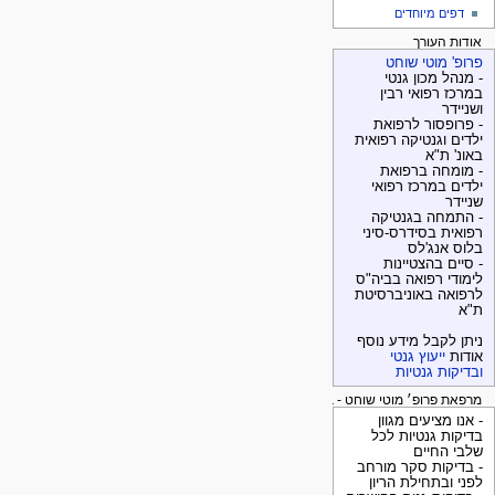
דפים מיוחדים
אודות העורך
פרופ' מוטי שוחט
- מנהל מכון גנטי
במרכז רפואי רבין
ושניידר
- פרופסור לרפואת
ילדים וגנטיקה רפואית
באונ' ת"א
- מומחה ברפואת
ילדים במרכז רפואי
שניידר
- התמחה בגנטיקה
רפואית בסידרס-סיני
בלוס אנג'לס
- סיים בהצטיינות
לימודי רפואה בביה"ס
לרפואה באוניברסיטת
ת"א
ניתן לקבל מידע נוסף
אודות
ייעוץ גנטי
ובדיקות גנטיות
מרפאת פרופ׳ מוטי שוחט - בדיקות גנטיות
- אנו מציעים מגוון
בדיקות גנטיות לכל
שלבי החיים
- בדיקות סקר מורחב
לפני ובתחילת הריון