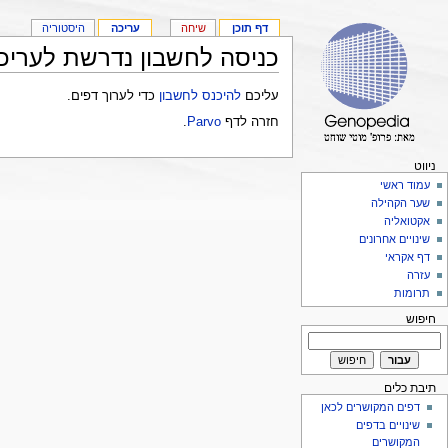
דף תוכן
שיחה
עריכה
היסטוריה
כניסה לחשבון נדרשת לעריכ
עליכם
להיכנס לחשבון
כדי לערוך דפים.
חזרה לדף
Parvo
.
ניווט
עמוד ראשי
שער הקהילה
אקטואליה
שינויים אחרונים
דף אקראי
עזרה
תרומות
חיפוש
תיבת כלים
דפים המקושרים לכאן
שינויים בדפים
המקושרים