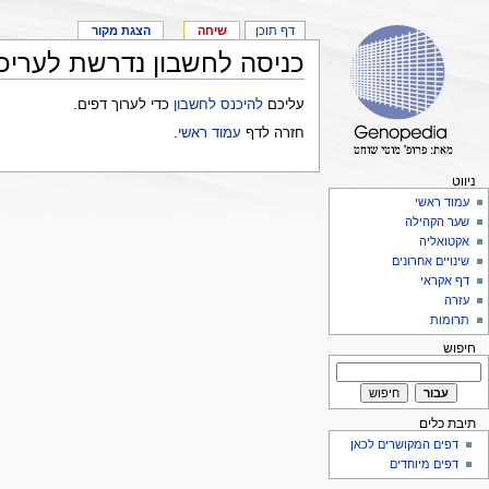
דף תוכן
שיחה
הצגת מקור
כניסה לחשבון נדרשת לעריכ
עליכם
להיכנס לחשבון
כדי לערוך דפים.
חזרה לדף
עמוד ראשי
.
ניווט
עמוד ראשי
שער הקהילה
אקטואליה
שינויים אחרונים
דף אקראי
עזרה
תרומות
חיפוש
תיבת כלים
דפים המקושרים לכאן
דפים מיוחדים