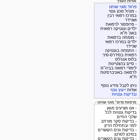
אודות העורך
פרופ' מוטי שוחט
- מנהל מכון גנטי
במרכז רפואי רבין
ושניידר
- פרופסור לרפואת
ילדים וגנטיקה רפואית
באונ' ת"א
- מומחה ברפואת
ילדים במרכז רפואי
שניידר
- התמחה בגנטיקה
רפואית בסידרס-סיני
בלוס אנג'לס
- סיים בהצטיינות
לימודי רפואה בביה"ס
לרפואה באוניברסיטת
ת"א
ניתן לקבל מידע נוסף
אודות
ייעוץ גנטי
ובדיקות גנטיות
מרפאת פרופ׳ מוטי שוחט - בדיקות גנטיות
- אנו מציעים מגוון
בדיקות גנטיות לכל
שלבי החיים
- בדיקות סקר מורחב
לפני ובתחילת הריון
- בדיקות גנים הקושרים
בסיכון לסרטן
- בדיקות גנים הקשורים