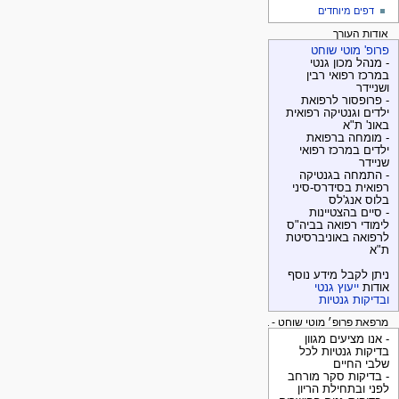
דפים מיוחדים
אודות העורך
פרופ' מוטי שוחט
- מנהל מכון גנטי
במרכז רפואי רבין
ושניידר
- פרופסור לרפואת
ילדים וגנטיקה רפואית
באונ' ת"א
- מומחה ברפואת
ילדים במרכז רפואי
שניידר
- התמחה בגנטיקה
רפואית בסידרס-סיני
בלוס אנג'לס
- סיים בהצטיינות
לימודי רפואה בביה"ס
לרפואה באוניברסיטת
ת"א
ניתן לקבל מידע נוסף
אודות
ייעוץ גנטי
ובדיקות גנטיות
מרפאת פרופ׳ מוטי שוחט - בדיקות גנטיות
- אנו מציעים מגוון
בדיקות גנטיות לכל
שלבי החיים
- בדיקות סקר מורחב
לפני ובתחילת הריון