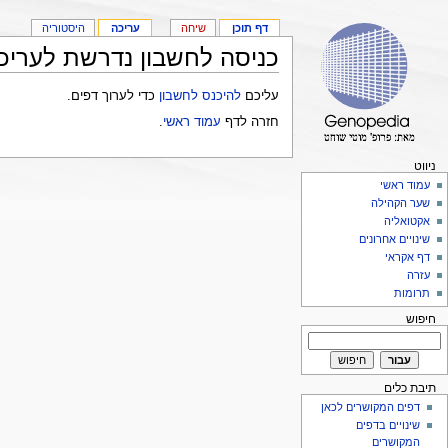
דף תוכן
שיחה
עריכה
היסטוריה
כניסה לחשבון נדרשת לעריכ
עליכם
להיכנס לחשבון
כדי לערוך דפים.
חזרה לדף
עמוד ראשי
.
ניווט
עמוד ראשי
שער הקהילה
אקטואליה
שינויים אחרונים
דף אקראי
עזרה
תרומות
חיפוש
תיבת כלים
דפים המקושרים לכאן
שינויים בדפים
המקושרים