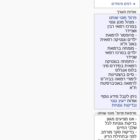
דפים מיוחדים
אודות העורך
פרופ' מוטי שוחט
- מנהל מכון גנטי
במרכז רפואי רבין
ושניידר
- פרופסור לרפואת
ילדים וגנטיקה רפואית
באונ' ת"א
- מומחה ברפואת
ילדים במרכז רפואי
שניידר
- התמחה בגנטיקה
רפואית בסידרס-סיני
בלוס אנג'לס
- סיים בהצטיינות
לימודי רפואה בביה"ס
לרפואה באוניברסיטת
ת"א
ניתן לקבל מידע נוסף
אודות
ייעוץ גנטי
ובדיקות גנטיות
מרפאת פרופ׳ מוטי שוחט - בדיקות גנטיות
- אנו מציעים מגוון
בדיקות גנטיות לכל
שלבי החיים
- בדיקות סקר מורחב
לפני ובתחילת הריון