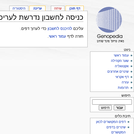
דף תוכן
שיחה
עריכה
היסטוריה
כניסה לחשבון נדרשת לעריכ
עליכם
להיכנס לחשבון
כדי לערוך דפים.
חזרה לדף
עמוד ראשי
.
ניווט
עמוד ראשי
שער הקהילה
אקטואליה
שינויים אחרונים
דף אקראי
עזרה
תרומות
חיפוש
תיבת כלים
דפים המקושרים לכאן
שינויים בדפים
המקושרים