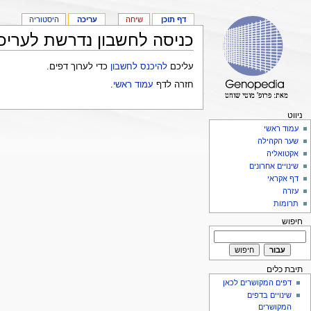
דף תוכן
שיחה
עריכה
היסטוריה
כניסה לחשבון נדרשת לעריכ
עליכם
להיכנס לחשבון
כדי לערוך דפים.
חזרה לדף
עמוד ראשי
.
ניווט
עמוד ראשי
שער הקהילה
אקטואליה
שינויים אחרונים
דף אקראי
עזרה
תרומות
חיפוש
תיבת כלים
דפים המקושרים לכאן
שינויים בדפים
המקושרים