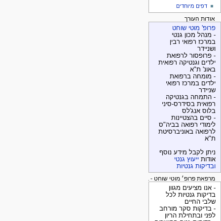
דפים מיוחדים
אודות העורך
פרופ' מוטי שוחט
- מנהל מכון גנטי
במרכז רפואי רבין
ושניידר
- פרופסור לרפואת
ילדים וגנטיקה רפואית
באונ' ת"א
- מומחה ברפואת
ילדים במרכז רפואי
שניידר
- התמחה בגנטיקה
רפואית בסידרס-סיני
בלוס אנג'לס
- סיים בהצטיינות
לימודי רפואה בביה"ס
לרפואה באוניברסיטת
ת"א
ניתן לקבל מידע נוסף
אודות
ייעוץ גנטי
ובדיקות גנטיות
מרפאת פרופ׳ מוטי שוחט - בדיקות גנטיות
- אנו מציעים מגוון
בדיקות גנטיות לכל
שלבי החיים
- בדיקות סקר מורחב
לפני ובתחילת הריון