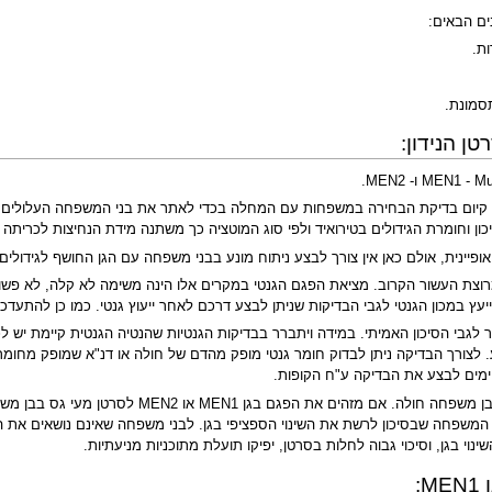
ם הבאים:
ות.
תסמונת.
ן הנידון:
 קיום בדיקת הבחירה במשפחות עם המחלה בכדי לאתר את בני המשפחה העלולים לח
ופיינית, אולם כאן אין צורך לבצע ניתוח מונע בבני משפחה עם הגן החושף לגידולים 
מרוצת העשור הקרוב. מציאת הפגם הגנטי במקרים אלו הינה משימה לא קלה, לא פשו
ץ במכון הגנטי לגבי הבדיקות שניתן לבצע דרכם לאחר ייעוץ גנטי. כמו כן להתעדכן
ר לגבי הסיכון האמיתי. במידה ויתברר בבדיקות הגנטיות שהנטיה הגנטית קיימת יש לכ
ויימים לבצע את הבדיקה ע"ח הקופות.
הבדיקה מספקת הכי הרבה מידע שמבצעים אותה בב
המשפחה שבסיכון לרשת את השינוי הספציפי בגן. לבני משפחה שאינם נושאים את השי
וי בגן, וסיכוי גבוה לחלות בסרטן, יפיקו תועלת מתוכניות מניעתיות.
: