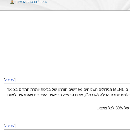
כניסה / הרשמה לחשבון
[
עריכה
]
מדובר בהעברה תורשתית של נטייה לסרטן של בלוטות אנדוקריניות המפרישות הורמונים – שתי הצורות השכיחות מכונות: MEN1 ו-MEN2. ב- MEN1 הגידולים השכיחים מפרישים הורמון של בלוטת יותרת התריס בצוואר
וקטכולאמינים (מבלוטת יותרת הכילה (אדרנל)), אולם הבעייה הרפואית העיקרית שאחראית למוות
אצא.
[
עריכה
]