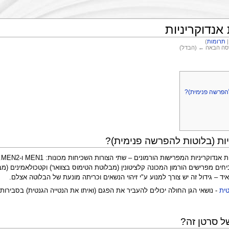
אנדוקריניות
תרומות
)
רסה הבאה ← (הבדל)
להפרשה פנימית)?
יות (בלוטות להפרשה פנימית)?
יד (PTH). ב-MEN2 הגידולים השכיחים מפרישים הורמון המכונה קלציטונין (מבלוטת הטימוס בצוואר) 
ד – גידול זה יש צורך למנוע ע"י זיהוי הנשאים וכריתה מונעת של הבלוטה אצלם.
טית
- נושאי הגן החולה יכולים להעביר את הפגם (ואיתו את הנטייה הגנטית) בסבירות של 50% לכל צ
ל סרטן זה?