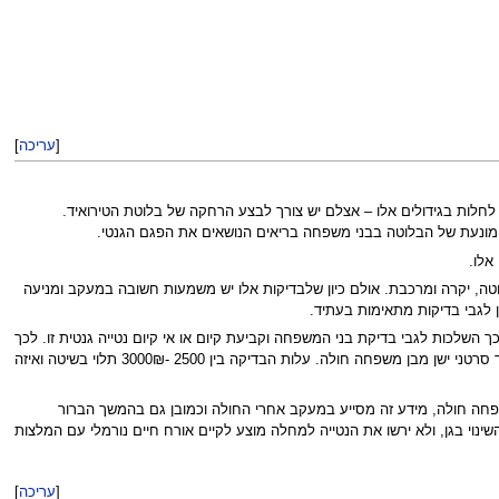
[
עריכה
]
לות בגידולים אלו – אצלם יש צורך לבצע הרחקה של בלוטת הטירואיד.
אלו.
טה, יקרה ומרכבת. אולם כיון שלבדיקות אלו יש משמעות חשובה במעקב ומניעה
 לגבי בדיקות מתאימות בעתיד.
ך השלכות לגבי בדיקת בני המשפחה וקביעת קיום או אי קיום נטייה גנטית זו. לכך
השפעה על צורת המעקב, וצורת תכנון הטיפול המונע. לצורך הבדיקה ניתן לבדוק חומר גנטי מופק מהדם של חולה או דנ"א שמופק מחומר סרטני ישן מבן משפחה חולה. עלות הבדיקה בין 2500 -3000₪ תלוי בשיטה ואיזה
ן משפחה חולה. אם מזהים את הפגם בגן MEN1 או MEN2 לסרטן מעי גס בבן משפחה חולה, מידע זה מסייע במעקב אחרי החולה וכמובן גם בהמשך הברור
נוי בגן, ולא ירשו את הנטייה למחלה מוצע לקיים אורח חיים נורמלי עם המלצות
[
עריכה
]