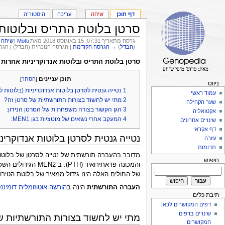
דף תוכן
שיחה
עריכה
היסטוריה
סרטן בלוטת התריס ובלוטות 
גרסה מתאריך 07:31, 15 באוגוסט 2018 מאת
Motti
(
שיחה
|
(
הבדל
)
→ הגרסה הקודמת
| הגרסה הנוכחית (הבדל) | הג
סרטן בלוטת התריס ובלוטות אנדוקריניות אחרות
תוכן עניינים
[
הסתר
]
ניווט
1
נטייה גנטית לסרטן בלוטות אנדוקריניות (בלוטות 
עמוד ראשי
2
מתי יש לחשוד בצורות התורשתיות של סרטן זה?
שער הקהילה
3
הגן הקשור בצורה משפחתית של הסרטן הנידון:
אקטואליה
4
המעקב אחרי נשאים של מוטציות בגן MEN1:
שינויים אחרונים
דף אקראי
נטייה גנטית לסרטן בלוטות אנדוקרינ
עזרה
תרומות
חיפוש
והמכונה פראתירוא
של החולים האלה הינו גידול ממאיר של בלוטת הטירואי
העברה התורשתית
הינה ב
הורשה אוטוזומלית דומיננ
תיבת כלים
דפים המקושרים לכאן
שינויים בדפים
מתי יש לחשוד בצורות התורשתיות ש
המקושרים