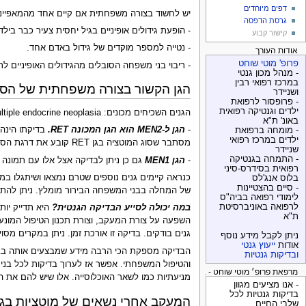
דפים מיוחדים
יש לחשוד בצורה משפחתית אם קיים אחד מהמאפייני
גרסת הדפסה
- הופעת גידולים אופיניים בגיל יחסית צעיר כבר בילד
קישור קבוע
- נטייה למספר מוקדים של גידול באדם אחד.
אודות העורך
פרופ' מוטי שוחט
- ריבוי בני משפחה הסובלים מהגידולים האופיניים ל
- מנהל מכון גנטי
במרכז רפואי רבין
הגן הקשור בצורה משפחתית של הסרט
ושניידר
- פרופסור לרפואת
ילדים וגנטיקה רפואית
הגנים השכיחים מכונים: MEN1 - Multiple endocrine neoplasia ו- MEN2.
באונ' ת"א
-
הגן ל-MEN2 הוא הגן המכונה RET.
בדיקתו הינה
- מומחה ברפואת
ילדים במרכז רפואי
מסתבר שסוג המוטציה בגן RET קובע את דרגת הסיכון וחומרת הגידולים בטירואיד ולפי סוג המוטציה כך משתנה מידת הנחיצות לכריתה מונעת של הבלוטה בבני משפחה בריאים הנושאים את הפגם הגנטי.
שניידר
- התמחה בגנטיקה
-
הגן MEN1
גם כן ניתן לבדיקה אצל אלו עם תמונה א
רפואית בסידרס-סיני
כנראה קיימים גנים נוספים שטרם נמצאו ושיתגלו ב
בלוס אנג'לס
- סיים בהצטיינות
של המחלה בבני המשפחה הבירור מומלץ. ניתן להתייע
לימודי רפואה בביה"ס
לרפואה באוניברסיטת
במה יכולה לסייע הבדיקה הגנטית?
היא תדייק יות
ת"א
גנים בודקים. בדיקה זו אורכת זמן. ניתן במקרים מס
ניתן לקבל מידע נוסף
אודות
ייעוץ גנטי
ובדיקות גנטיות
והטיפול המשפחתי. אפשר אז לערוך בדיקות לכל בני 
מרפאת פרופ׳ מוטי שוחט - בדיקות גנטיות
מניעתיות כמו לשאר האוכלוסייה. אלו שיש להם את השינ
- אנו מציעים מגוון
בדיקות גנטיות לכל
המעקב אחרי נשאים של מוטציות בגן MEN1
שלבי החיים