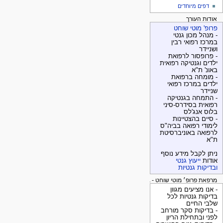
דפים מיוחדים
אודות העורך
פרופ' מוטי שוחט
- מנהל מכון גנטי
במרכז רפואי רבין
ושניידר
- פרופסור לרפואת
ילדים וגנטיקה רפואית
באונ' ת"א
- מומחה ברפואת
ילדים במרכז רפואי
שניידר
- התמחה בגנטיקה
רפואית בסידרס-סיני
בלוס אנג'לס
- סיים בהצטיינות
לימודי רפואה בביה"ס
לרפואה באוניברסיטת
ת"א
ניתן לקבל מידע נוסף
אודות
ייעוץ גנטי
ובדיקות גנטיות
מרפאת פרופ׳ מוטי שוחט - בדיקות גנטיות
- אנו מציעים מגוון
בדיקות גנטיות לכל
שלבי החיים
- בדיקות סקר מורחב
לפני ובתחילת הריון