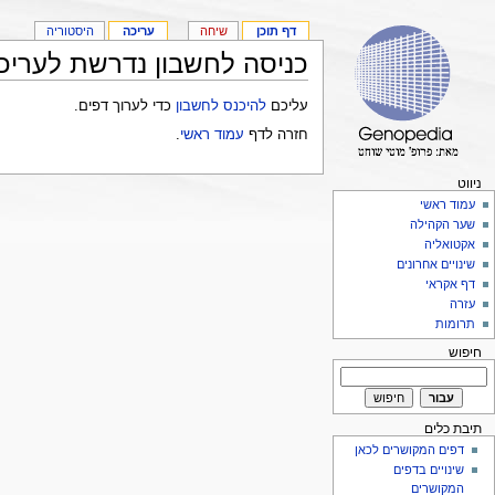
דף תוכן
שיחה
עריכה
היסטוריה
כניסה לחשבון נדרשת לעריכ
עליכם
להיכנס לחשבון
כדי לערוך דפים.
חזרה לדף
עמוד ראשי
.
ניווט
עמוד ראשי
שער הקהילה
אקטואליה
שינויים אחרונים
דף אקראי
עזרה
תרומות
חיפוש
תיבת כלים
דפים המקושרים לכאן
שינויים בדפים
המקושרים