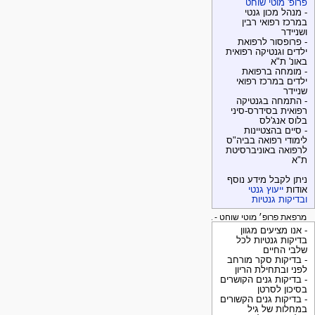
פרופ' מוטי שוחט
- מנהל מכון גנטי
במרכז רפואי רבין
ושניידר
- פרופסור לרפואת
ילדים וגנטיקה רפואית
באונ' ת"א
- מומחה ברפואת
ילדים במרכז רפואי
שניידר
- התמחה בגנטיקה
רפואית בסידרס-סיני
בלוס אנג'לס
- סיים בהצטיינות
לימודי רפואה בביה"ס
לרפואה באוניברסיטת
ת"א
ניתן לקבל מידע נוסף
אודות
ייעוץ גנטי
ובדיקות גנטיות
מרפאת פרופ׳ מוטי שוחט - בדיקות גנטיות
- אנו מציעים מגוון
בדיקות גנטיות לכל
שלבי החיים
- בדיקות סקר מורחב
לפני ובתחילת הריון
- בדיקות גנים הקושרים
בסיכון לסרטן
- בדיקות גנים הקשורים
במחלות של גיל