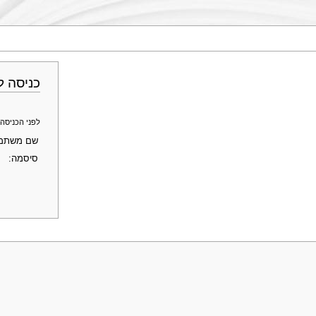
כניסה ל
לפני הכניסה לחשבון ב־Genopedia - פרופ' מוטי שוחט, 
שם משתמ
סיסמה: