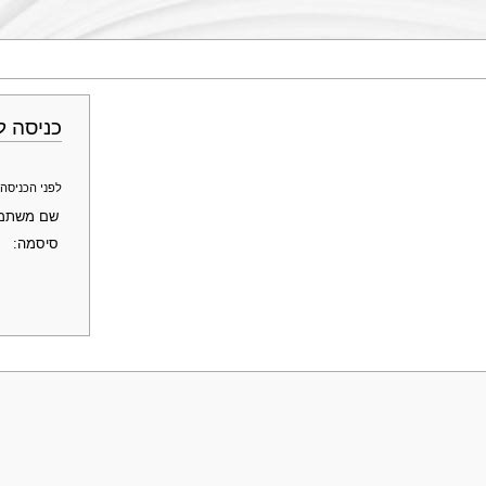
כניסה ל
לפני הכניסה לחשבון ב־Genopedia - פרופ' מוטי שוחט, 
שם משתמ
סיסמה: