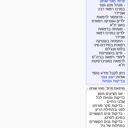
פרופ' מוטי שוחט
- מנהל מכון גנטי
במרכז רפואי רבין
ושניידר
- פרופסור לרפואת
ילדים וגנטיקה רפואית
באונ' ת"א
- מומחה ברפואת
ילדים במרכז רפואי
שניידר
- התמחה בגנטיקה
רפואית בסידרס-סיני
בלוס אנג'לס
- סיים בהצטיינות
לימודי רפואה בביה"ס
לרפואה באוניברסיטת
ת"א
ניתן לקבל מידע נוסף
אודות
ייעוץ גנטי
ובדיקות גנטיות
מרפאת פרופ׳ מוטי שוחט - בדיקות גנטיות
- אנו מציעים מגוון
בדיקות גנטיות לכל
שלבי החיים
- בדיקות סקר מורחב
לפני ובתחילת הריון
- בדיקות גנים הקושרים
בסיכון לסרטן
- בדיקות גנים הקשורים
במחלות של גיל