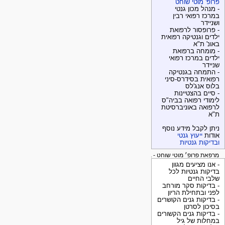
פרופ' מוטי שוחט
- מנהל מכון גנטי
במרכז רפואי רבין
ושניידר
- פרופסור לרפואת
ילדים וגנטיקה רפואית
באונ' ת"א
- מומחה ברפואת
ילדים במרכז רפואי
שניידר
- התמחה בגנטיקה
רפואית בסידרס-סיני
בלוס אנג'לס
- סיים בהצטיינות
לימודי רפואה בביה"ס
לרפואה באוניברסיטת
ת"א
ניתן לקבל מידע נוסף
אודות
ייעוץ גנטי
ובדיקות גנטיות
מרפאת פרופ׳ מוטי שוחט - בדיקות גנטיות
- אנו מציעים מגוון
בדיקות גנטיות לכל
שלבי החיים
- בדיקות סקר מורחב
לפני ובתחילת הריון
- בדיקות גנים הקושרים
בסיכון לסרטן
- בדיקות גנים הקשורים
במחלות של גיל