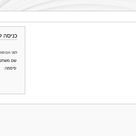
כניסה ל
לפני הכניסה לחשבון ב־Genopedia - פרופ' מוטי שוחט, 
שם משתמ
סיסמה: