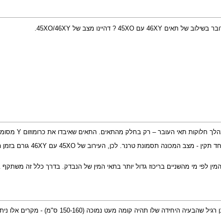
45 ? דהיינו מצב של 45XO/46XY.
תסמונת טרנר
מין לפי מי מהשניים בריכוז גדול יותר בתאי המין של הנבדק. בדרך כלל זה משתקף בק
הביטוי יכל להיות בדרגות חומרה משתנות, לרוב קל. הבי