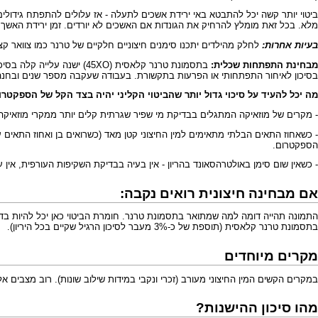
מלא. בכל זאת מומלץ להרחיק את הגונדות אם האשכים לא יורדים. זמן ירידת האשך בעובר הינו ב
בעיות אחרות:
לחלק מהילדים יתכנו סימנים חיצוניים חלקיים של טרנר כמו צוואר ק
מבחינת התפתחות שכלית:
בסיכון לאיחור התפתחותי או הפרעות בתקשורת. בעבודה שעקבה מספר שנים ובחנה את ההתפתחות השכלית היו כ-25 ילדים מעל גיל 2ש' והתפתחותם היתה תקינה. מספר 
מה יכל להעיד על סיכוי גדול יותר שהביטוי הקליני יהיה בצד הקל של הספקטרו
- מקרים של מוזאיקה המתגלים בבדיקת מי שפיר שגרתית קלים יותר ממקרי מוזאיקה המ
הספקטרום.
- כשאין שום סימן באולטרהסאונד בהריון - אין בעיה בבדיקת השקיפות העורפית, אין ע
אם מבחינה חיצונית רואים נקבה:
התמונה תהייה דומה למה שמתואר ב
תסמונת טרנר
. חומרת הביטוי כאן יכל להיות ב
בתסמונת טרנר קלאסית (תוספת של כ-3% מעבר לסיכון הרגיל שקיים בכל היריון).
מקרים מיוחדים
במקרים הקשים המין החיצוני מעורב (זכרי ונקבי במידות שילוב שונות). רוב מצבים אל
מהו סיכון ההישנות?