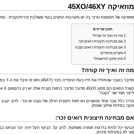
מוזאיקה 45XO/46XY
מוזאיקה של
תסמונת טרנר
בה יש מעורבות התאים בגוף משולבת זכרית/נקבית - ומדובר בשילוב של תאים 46XY עם XO
תוכן עניינים
1
מה זה ואיך זה קורה?
2
אם מבחינה חיצונית רואים זכר:
3
אם מבחינה חיצונית רואים נקבה:
4
מקרים מיוחדים
5
מהו סיכון ההישנות?
מה זה ואיך זה קורה?
מדובר בעובר שהתחיל את חייו בעת ההפריה כזכר (45XY) ותא זה איבד את ה-Y במהלך חלוקות תאי העובר – רק בחלק מהתאים. התאים שאיבדו את כרומוזום Y מסומנים 45XO. כשכל התאים עם 46XY מדובר בזכר תקין.
כשכל התאים הם מסוג 45XO מדובר מדובר בחזות נקבית שלה יש רק כרומוזום X אחד תקין - מצב המכונה
לייצר מצד שני "נקבה".
בדרך כלל גובר אחד מהשניים ויש חזות חיצונית רגילה של נקבה או זכר - לרוב יקבע ה
ונקבי במידות שילוב שונות).
אם מבחינה חיצונית רואים זכר:
(אך לא בפעילות מינית).