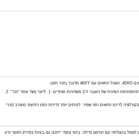
. לכן, העירוב של 45XO עם 46XY גורם בזמן ההתפתחות המינית של העובר ל-2 תשדורות סותרים: 1. לייצר מצד אחד "זכר". 2.
ורלציה לריכוז התאים המי שפיר. לעיתים יותר נדירות המין החיצוני מעורב (זכרי
טוי הקל יהיה: זכר הנראה כבן רגיל שהבעיה היחידה שלו תהיה קומה מעט נמוכה (150-160 ס"מ) - מקרים אלו ניתן לטפל בהצלחה עם הורמון גדילה. ביטוי נוסף: ייתכנו גם בעיות בפיריון וחוסר זרע