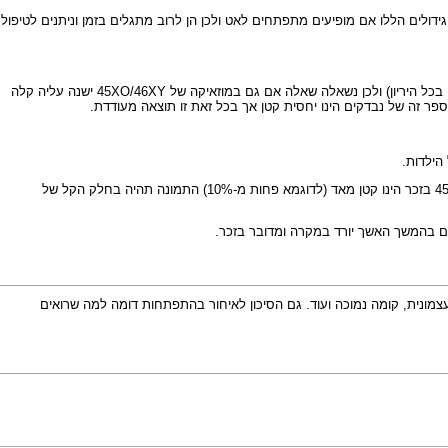
מכונה גונדה כי ייתכן וזה אז יהיה במבנה של שחלה). הגידולים הללו אם מופיעים מתפתחים לאט ולכן הן לרוב מתגלים בזמן וניתנים לטיפול
בתסמונת טרנר קלאסית (45XO) ישנה עלייה קלה בסיכון לאיחור התפתחותי ובעיות בתקשורת (תוספת של כ-3% מעבר לסיכון הרגיל שקיים בכל היריון) ולכן נשאלה שאלה אם גם במוזאיקה של 45XO/46XY ישנה עליה קלה
הילדות.
- כשאחוז התאים הבלתי מתאימים למין החיצוני קטן מאד (כשרואים בן ואחוז התאים עם 45XO קטן) - אמנם אין מדובר בוודאות מלאה, אבל לרוב כשאחוז התאים של 45XO בזכר הינו קטן מאד (לדוגמא פחות מ-10%) התמונה תהיה בחלק הקל של
ן אם בהמשך האשך יורד במקרה ומדובר בזכר.
עצמונית, קומה נמוכה ועוד. גם הסיכון לאיחור בהתפתחות דומה למה שרואים