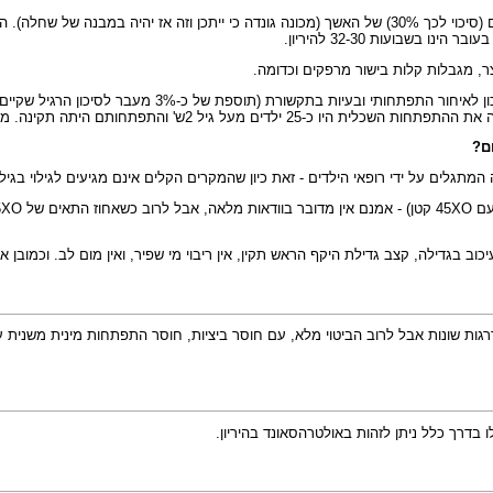
ביטוי יותר קשה יכל להתבטא באי ירידת אשכים לתעלה - אז עלולים להתפתח גידולים (סיכוי לכך 30%) של האשך (
שבועות 32-30 להיריון.
צר, מגבלות קלות בישור מרפקים וכדומה.
זה של נבדקים הינו יחסית קטן אך בכל זאת זו תוצאה מעודדת.
ם?
תגלים על ידי רופאי הילדים - זאת כיון שהמקרים הקלים אינם מגיעים לגילוי בגיל 
יכוב בגדילה, קצב גדילת היקף הראש תקין, אין ריבוי מי שפיר, ואין מום לב. וכמוב
דרגות שונות אבל לרוב הביטוי מלא, עם חוסר ביציות, חוסר התפתחות מינית משנית 
ו בדרך כלל ניתן לזהות באולטרהסאונד בהיריון.