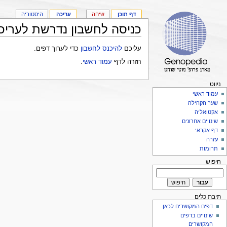
דף תוכן
שיחה
עריכה
היסטוריה
כניסה לחשבון נדרשת לעריכ
עליכם
להיכנס לחשבון
כדי לערוך דפים.
חזרה לדף
עמוד ראשי
.
ניווט
עמוד ראשי
שער הקהילה
אקטואליה
שינויים אחרונים
דף אקראי
עזרה
תרומות
חיפוש
תיבת כלים
דפים המקושרים לכאן
שינויים בדפים
המקושרים