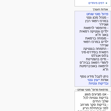
דפים מיוחדים
אודות העורך
פרופ' מוטי שוחט
- מנהל מכון גנטי
במרכז רפואי רבין
ושניידר
- פרופסור לרפואת
ילדים וגנטיקה רפואית
באונ' ת"א
- מומחה ברפואת
ילדים במרכז רפואי
שניידר
- התמחה בגנטיקה
רפואית בסידרס-סיני
בלוס אנג'לס
- סיים בהצטיינות
לימודי רפואה בביה"ס
לרפואה באוניברסיטת
ת"א
ניתן לקבל מידע נוסף
אודות
ייעוץ גנטי
ובדיקות גנטיות
מרפאת פרופ׳ מוטי שוחט - בדיקות גנטיות
- אנו מציעים מגוון
בדיקות גנטיות לכל
שלבי החיים
- בדיקות סקר מורחב
לפני ובתחילת הריון