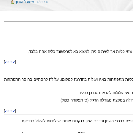
כניסה / הרשמה לחשבון
שתי כליות אך לעיתים ניתן למצוא באולטרסאונד כליה אחת בלבד.
[
עריכה
]
ליות מתפתחות באגן ועולות בהדרגה למקומן, עלולה להסתיים בחוסר התפתחות
 מעי עלולות להראות גם כן ככליה.
לה במקצת מגודלה הרגיל (כי תפקודה כפול).
[
עריכה
]
לית בנוכחות כליה אחת. כמו כן צוינה עליה קלה (פחות מ-1%) בשכיחות של מומים נוספים בדרכי השתן ובדרכי המין בנקבות אותם יש לנסות לשלול בבדיקת