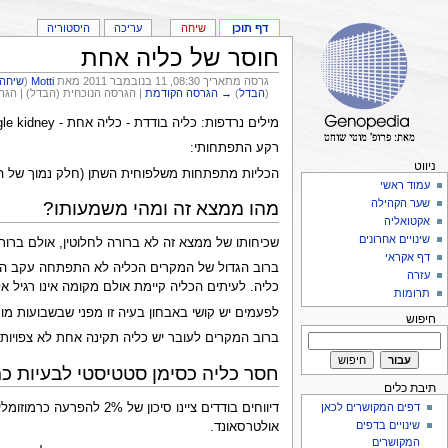
דף תוכן
שיחה
עריכה
היסטוריה
חוסר של כליה אחת
גרסה מתאריך 08:30, 11 בנובמבר 2011 מאת
Motti
(
שיחה
(
הבדל
)
→ הגרסה הקודמת
| הגרסה הנוכחית (הבדל) | הג
מילים נרדפות: כליה בודדת - כליה אחת - single kidney -
רקע התפתחותי:
ניווט
הכליות מתפתחות משלפוחית השתן (חלק נמוך של האגן
עמוד ראשי
שער הקהילה
מהו ממצא זה ומהי משמעותו?
אקטואליה
שינויים אחרונים
שכיחותו של ממצא זה לא ברורה לחלוטין, אולם ברור שמדובר בשכיחות גד
דף אקראי
ברוב הגדול של המקרים הכליה לא התפתחה עקב השפ
עזרה
כליה. לעיתים הכליה קיימת אולם מקומה אינו רגיל א
תרומות
לפעמים יש קושי באבחון בעיה זו מפני שבשבועות מוק
חיפוש
ברוב המקרים לעובר יש כליה תקינה אחת לא צפויות
חסר כליה כסימן סטטיסטי לבעיות כרו
תיבת כלים
דפים המקושרים לכאן
שינויים בדפים
אולטרסאונד.
המקושרים