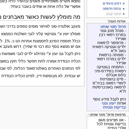
דפים מיוחדים
אפשרי של כליה אחת או שתיים בעובר בעתיד.
גרסת הדפסה
קישור קבוע
מה מומלץ לעשות כאשר מאבחנים מ
אודות העורך
מעקב אולטרה-סוני לאיתור מומים נוספים בדרכי השת
פרופ' מוטי שוחט
- מנהל מכון גנטי
מומלץ יעוץ ע"י גנטיקאי קליני לגבי השלכות הממצא
במרכז רפואי רבין
ושניידר
- פרופסור לרפואת
אם יש ממצא נוסף כמו רבוי מי שפיר). דרוש מעקב א
ילדים וגנטיקה רפואית
באונ' ת"א
ניתן לקבל גם יעוץ ע"י נפרולוג ילדים לגבי משמעות
- מומחה ברפואת
ילדים במרכז רפואי
הכליה הבודדת אמורה לתת תפקוד כלילי תקין במשך 
שניידר
- התמחה בגנטיקה
לפי הנתונים האחרים באולטרסאונד הכליות, לפי שבו
רפואית בסידרס-סיני
בלוס אנג'לס
יש עבודות, לא מבוססות דיין, לפיהן הכלייה הבודדת 
- סיים בהצטיינות
לימודי רפואה בביה"ס
לרפואה באוניברסיטת
ת"א
ניתן לקבל מידע נוסף
אודות
ייעוץ גנטי
ובדיקות גנטיות
מרפאת פרופ׳ מוטי שוחט - בדיקות גנטיות
- אנו מציעים מגוון
בדיקות גנטיות לכל
שלבי החיים