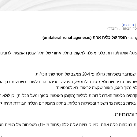
|
תרומות
)
רסה הבאה ← (הבדל)
חוסר של כליה אחת (unilateral renal agenesis)
) ועולות/נודדות כלפי מעלה למקומן בחלק אחורי של חלל הבטן האמצעי. לרובינו 
ולה פי 20-4 ממצב של חסר שתי הכליות.
עות סביבתיות ולא גנטיות. לדוגמא, הפרעה בזרימת הדם לעובר בשבועות בהן הכ
לא נמוך באגן, באזור שקשה לראותו באולטרסאונד.
דמים בלוטות האדרנל דומות לכליות (מקומן האנטומי סמוך ומעל הכליות) וכן לולאות
 בעיות בכמות מי השפיר ובפעילות הכליות. בחלק מהמקרים הכליה הבודדת תהיה גדו
מוזמיות.
דיווחים בודדים ציינו סיכון של 2% להפרעה כרמוזומ