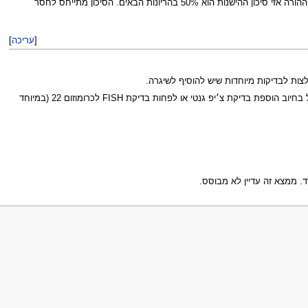
נמצאו מקרים משפחתיים מעטים ובהעדר כליה בעובר יש סיכוי קטן לממצא דומה אצל אחד מההורים. במקרה ומאותרת בעיה דומה אצל ההורה אזי סיכון ההישנות הוא 50% בהריונות הבאים. הסיכון מתייחס לחסר
[
עריכה
]
צות לבדיקות מיוחדות שיש להוסיף לשיגרה.
ככלל תוספת הסיכון לתסמונות אחרות הנו כ- 1%. לדוגמא תסמונות VCF ודי-גו'רגי. לשם כך יש לבצע בדיקת מי שפיר ויש צורך גם לשקול בחיוב הוספת בדיקת צ׳יפ גנטי או לפחות בדיקת FISH לכרומוזום 22 (במיוחד
ד. ממצא זה עדיין לא מבוסס.