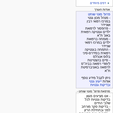
דפים מיוחדים
אודות העורך
פרופ' מוטי שוחט
- מנהל מכון גנטי
במרכז רפואי רבין
ושניידר
- פרופסור לרפואת
ילדים וגנטיקה רפואית
באונ' ת"א
- מומחה ברפואת
ילדים במרכז רפואי
שניידר
- התמחה בגנטיקה
רפואית בסידרס-סיני
בלוס אנג'לס
- סיים בהצטיינות
לימודי רפואה בביה"ס
לרפואה באוניברסיטת
ת"א
ניתן לקבל מידע נוסף
אודות
ייעוץ גנטי
ובדיקות גנטיות
מרפאת פרופ׳ מוטי שוחט - בדיקות גנטיות
- אנו מציעים מגוון
בדיקות גנטיות לכל
שלבי החיים
- בדיקות סקר מורחב
לפני ובתחילת הריון