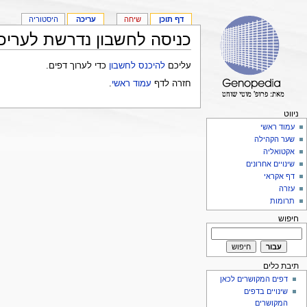
דף תוכן
שיחה
עריכה
היסטוריה
כניסה לחשבון נדרשת לעריכ
עליכם
להיכנס לחשבון
כדי לערוך דפים.
חזרה לדף
עמוד ראשי
.
ניווט
עמוד ראשי
שער הקהילה
אקטואליה
שינויים אחרונים
דף אקראי
עזרה
תרומות
חיפוש
תיבת כלים
דפים המקושרים לכאן
שינויים בדפים
המקושרים