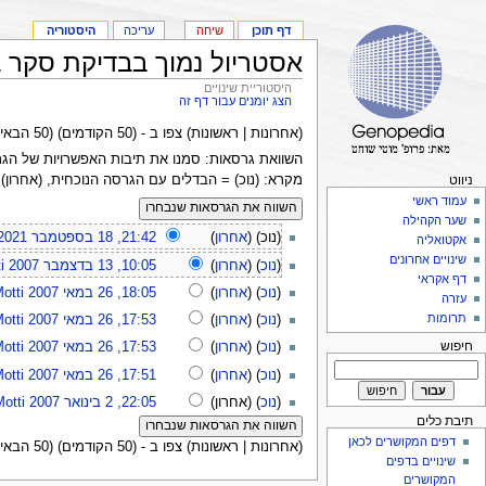
דף תוכן
שיחה
עריכה
היסטוריה
אסטריול נמוך בבדיקת סקר ב
היסטוריית שינויים
הצג יומנים עבור דף זה
(אחרונות | ראשונות) צפו ב - (50 הקודמים) (50 הבאים) (
השוואת גרסאות: סמנו את תיבות האפשרויות של הגרסאות המיועדות להשווא
מקרא: (נוכ) = הבדלים עם הגרסה הנוכחית, (אחרון)
ניווט
עמוד ראשי
שער הקהילה
(נוכ) (
אחרון
)
21:42, 18 בספטמבר 2021
אקטואליה
שינויים אחרונים
(
נוכ
) (
אחרון
)
10:05, 13 בדצמבר 2007
i
דף אקראי
(
נוכ
) (
אחרון
)
18:05, 26 במאי 2007
otti
עזרה
תרומות
(
נוכ
) (
אחרון
)
17:53, 26 במאי 2007
otti
חיפוש
(
נוכ
) (
אחרון
)
17:53, 26 במאי 2007
otti
(
נוכ
) (
אחרון
)
17:51, 26 במאי 2007
otti
(
נוכ
) (אחרון)
22:05, 2 בינואר 2007
Motti
תיבת כלים
דפים המקושרים לכאן
(אחרונות | ראשונות) צפו ב - (50 הקודמים) (50 הבאים) (
שינויים בדפים
המקושרים