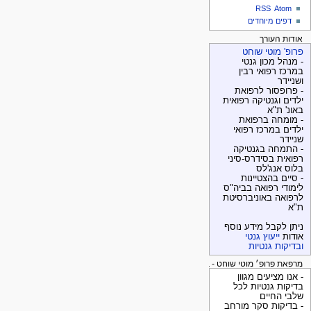
RSS
Atom
דפים מיוחדים
אודות העורך
פרופ' מוטי שוחט
- מנהל מכון גנטי
במרכז רפואי רבין
ושניידר
- פרופסור לרפואת
ילדים וגנטיקה רפואית
באונ' ת"א
- מומחה ברפואת
ילדים במרכז רפואי
שניידר
- התמחה בגנטיקה
רפואית בסידרס-סיני
בלוס אנג'לס
- סיים בהצטיינות
לימודי רפואה בביה"ס
לרפואה באוניברסיטת
ת"א
ניתן לקבל מידע נוסף
אודות
ייעוץ גנטי
ובדיקות גנטיות
מרפאת פרופ׳ מוטי שוחט - בדיקות גנטיות
- אנו מציעים מגוון
בדיקות גנטיות לכל
שלבי החיים
- בדיקות סקר מורחב