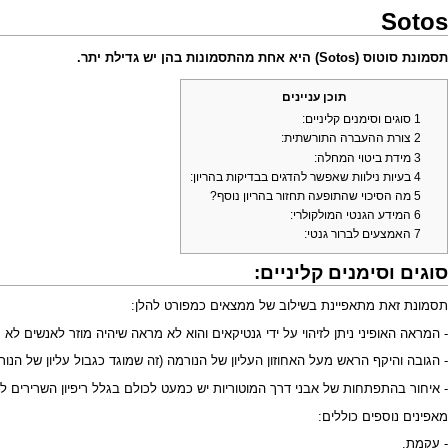
Sotos
תסמונת סוטוס (Sotos) היא אחת מהתסמונות בהן יש
גדילת יתר
.
תוכן עניינים
1
סוגים וסימנים קליניים:
2
צורת ההעברה התורשתית:
3
מידת ביטוי המחלה:
4
בעיות נילוות שאפשר להדגים בבדיקות בהריון:
5
מה הסיכוי שהתופעה תחזור בהריון נוסף?
6
המידע הגנטי המולקולרי:
7
האמצעים לברור גנטי:
סוגים וסימנים קליניים:
תסמונת זאת מתאפיינת בשילוב של ממצאים כמפורט להלן:
- המראה האופיני ניתן לזיהוי על ידי גנטיקאים והוא לא מראה שיהיה מוזר לאנשים לא מקצועיים. הוא נראה אופיני בגילים 1-6 שנים ואחר כך פחות ספציפי. הפנים מתאפיינות בא
- הגובה והיקף הראש מעל האחוזון העליון של הנורמה (זה שמוגד כגבול עליון של ה
- איחור בהתפתחות של אבני דרך המוטוריות יש כמעט לכולם בגלל ריפיון השרירים לעומת הגודל שלהם והקורדינציה הלקויה. כ-95% מהסובלים מהתסמו
מאפינים נוספים כוללים:
- עקמת.