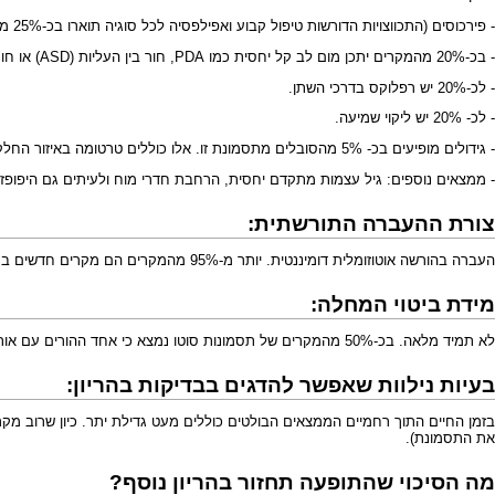
- פירכוסים (התכווצויות הדורשות טיפול קבוע ואפילפסיה לכל סוגיה תוארו בכ-25% מהמקרים).
- בכ-20% מהמקרים יתכן מום לב קל יחסית כמו PDA, חור בין העליות (ASD) או חור בין החדרים (VSD). חלק קטן נדרש לניתוח תיקון הפגם.
- לכ-20% יש רפלוקס בדרכי השתן.
- לכ- 20% יש ליקוי שמיעה.
- גידולים מופיעים בכ- 5% מהסובלים מתסמונת זו. אלו כוללים טרטומה באיזור החלק התחתון של עמוד השדרה (Sacrococcygeal teratoma), נאורובלסטומה (מופיע בבטן בגיל ילדות בד"כ), גידולי כבד, וסרטן הדם - לויקמיה.
- ממצאים נוספים: גיל עצמות מתקדם יחסית, הרחבת חדרי מוח ולעיתים גם היפופזיה של קורפוס קלוסום ב-CT או MRI של המוח, ממ
צורת ההעברה התורשתית:
העברה ב
הורשה אוטוזומלית דומיננטית
. יותר מ-95% מהמקרים הם מקרים חדשים במשפחה שבה אין עוד חולים – הם תוצאה של "מוטציה טרייה".
מידת ביטוי המחלה:
לא תמיד מלאה. בכ-50% מהמקרים של תסמונות סוטו נמצא כי אחד ההורים עם אותה תסמונת אבל בצורה קלה ולא משמעותית לגביו. כך שמקרים לא מעטים מתגלים רק כשמתגלה צורה קשה יותר בילדיהם.
בעיות נילוות שאפשר להדגים בבדיקות בהריון:
בזמן החיים התוך רחמיים הממצאים הבולטים כוללים מעט גדילת יתר. כיון שרוב מקר
את התסמונת).
מה הסיכוי שהתופעה תחזור בהריון נוסף?