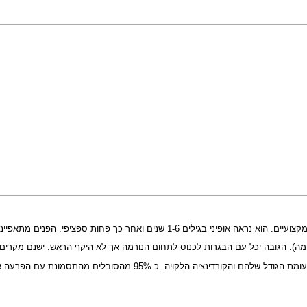
דמומיות של הלחיים, שיער דליל, מצח גבוה ובולט, פנים מאורכות וצרות.
נורמה). הגובה יכל עם הבגרות לכנוס לתחום הנורמה אך לא היקף הראש. ישנם מקרי
נת עם הפרעה אינטלקטואלית מדרגה קלה (מפתחים עצמאות בבגרות) ועד קשה.