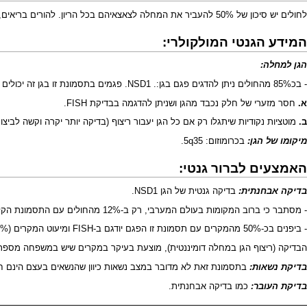
לחולים יש סיכון של 50% להעביר את המחלה לצאצאיהם בכל הריון. להורים בריאים, שלהם ילד אחד חולה בתסמונת סוטוס, (ובמיוחד אם נבדקו ולא נמצאה אצלם המוטציה שמתגלת בילד ) הסיכון זניח שיהיה ילד נוסף עם המחלה.
המידע הגנטי המולקולרי:
הגן למחלה:
- בכ85% מהחולים ניתן להדגים פגם בגן:. NSD1. פגמים בתסמונת זו בגן זה יכולים להיות:
א.
חסר מזערי של חלק נכבד מהגן ושניתן להדגמה בבדיקת
FISH
.
ב.
מוטציות נקודיות שיתגלו רק אם כל הגן יעבור ריצוף (בדיקה יותר יקרה וקשה לביצו
מיקומו של הגן:
בכרומוזום: 5q35.
האמצעים לברור גנטי:
בדיקה אבחנתית:
בדיקה גנטית של הגן NSD1.
- מסתבר כי ברוב המקומות בעולם המערבי, רק ב-12% מהחולים עם התסמונת הקלינית של Sotos, ידגימו פגם מסוג חסר בגן שיתגלה בשיטת FISH ואילו 75% מהחולים יתגלו בבדיקת ריצוף הגן. בשאר עדיין הפגם לא ניתן לזיהוי.
- ביפנים בכ-50% מהמקרים עם תסמונת זו הפגם יודגם ב-FISH ומיעוט המקרים (10%) יודגם בשיטת ריצוף הגן.
הבדיקה (
ריצוף הגן במחלה דומיננטית
), מוצעת בעיקר במקרים שיש במשפחה מספר מק
בדיקת נשאות:
בתסמונת זאת לא מדובר במצב נשאות כיוון שהנשאים בעצם הינם חו
בדיקת העובר:
כמו בדיקה אבחנתית.