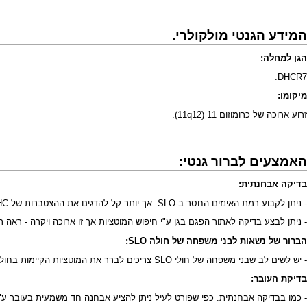
המידע הגנטי מולקולרי.
הגן למחלה:
DHCR7.
מיקומו:
זרוע ארוכה של כרומוזום 11 (11q12).
האמצעים לברור גנטי:
בדיקה אבחנתית:
- ניתן לקבוע רמת האינזים החסר ב-SLO. אך יותר קל להדגים את ההצטברות של DHC או את המחסור של הכולסטרול. בדיקות אלו ניתן לעשות בנוזל מי השפיר (מעובר אותו רוצים לבדוק) או בדם (מילד עם סימנים אופייניים).
- ניתן לבצע בדיקה לאתור הפגם בגן ע"י חיפוש המוטציות אך זו ארוכה ויקרה - ראה 
הברור של נשאות לבני משפחה של חולה SLO:
- יש לשים לב שבני משפחה של חולי SLO צריכים לברר את המוטציות הקיימות בחולה שבמשפחתם (או הוריו) – רק לאחר שזו ידועה ניתן לבדוק בני משפחה אחרים.
בדיקת העובר:
- כמו בבדיקה אבחנתית. כפי שפורט לעיל ניתן להציע אבחנה חד משמעית בעובר ע"י 