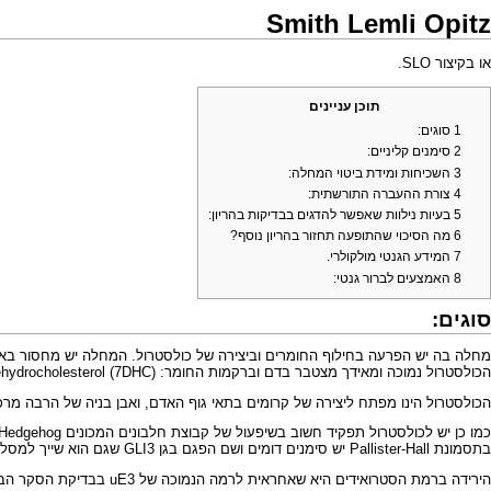
Smith Lemli Opitz
או בקיצור SLO.
תוכן עניינים
1
סוגים:
2
סימנים קליניים:
3
השכיחות ומידת ביטוי המחלה:
4
צורת ההעברה התורשתית:
5
בעיות נילוות שאפשר להדגים בבדיקות בהריון:
6
מה הסיכוי שהתופעה תחזור בהריון נוסף?
7
המידע הגנטי מולקולרי.
8
האמצעים לברור גנטי:
סוגים:
הכולסטרול נמוכה ומאידך מצטבר בדם וברקמות החומר: (7dehydrocholesterol (7DHC.
הכולסטרול הינו מפתח ליצירה של קרומים בתאי גוף האדם, ואבן בניה של הרבה מרכי
בתסמונת Pallister-Hall יש סימנים דומים ושם הפגם בגן GLI3 שגם הוא שייך למסלול של Sonic Hedgehog).
הירידה ברמת הסטרואידים היא שאחראית לרמה הנמוכה של uE3 בבדיקת הסקר הביוכימי בדם האישה בטרימסטר השני (חלבון עוברי).