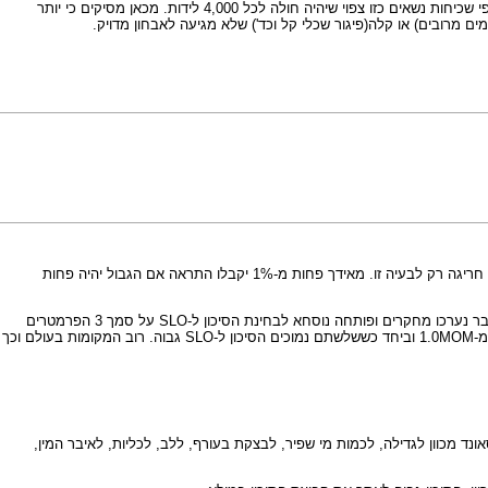
IVS-1G > C אשר אחראית ל- 1/3 מהחולים ב-SLO. שכיחותה של מוטציה זו היא 1 ל-100 נבדקים באוכלוסיה הכללי. לאור זאת שכיחות הנשאים למחלה היא כ-1 ל-30 ולפי שכיחות נשאים כזו צפוי שיהיה חולה לכל 4,000 לידות. מכאן מסיקים כי יותר
היו שהציעו להסתכל על הערך של אסטריול - רוב מוחלט של החולים ב-SLO מראים ערכים נמוכים מ- 0.65MOM. אולם התראה כזו תגרום לכ-5% מהנשים לקבל תוצאה חריגה רק לבעיה זו. מאידך פחות מ-1% יקבלו התראה אם הגבול יהיה פחות
בנוסף לקשר לרמה נמוכה של האסטריול, יש גם קשר בין הסיכוי ל-SLO לבין רמת חלבון עוברי ו-HCG נמוכים בבדיקת הסקר הביוכימי בדם האם בשליש השני להריון. בעבר נערכו מחקרים ופותחה נוסחא לבחינת הסיכון ל-SLO על סמך 3 הפרמטרים
הנבדקים בבדיקת סקר ביוכימי שני (האסטריול, AFP ו-HCG) וההמלצה לבצע ברור ל-SLO למי שהסיכון יוצא בנוסחא זו גבוה מ-1:50. ב-SLO שלושת הפרמטרים נמוכים מ-1.0MOM וביחד כששלשתם נמוכים הסיכון ל-SLO גבוה. רוב המקומות בעולם וכך
 - בתחום זה הסיכון ל-SLO בתחום זה מוערך בכ- 1:500. ההמלצה היא להפנות לאולטרהסאונד מכוון לגדילה, לכמות מי שפיר, לבצקת בעורף, ללב, לכליות, לאיבר המין,