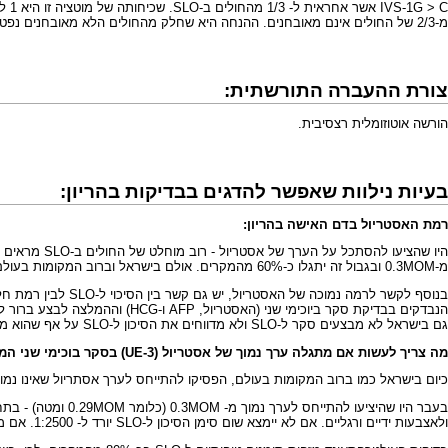
מ-2/3 של החולים אינם מאובחנים. ההנחה היא שחלק מהחולים הלא מאובחנים נפטרים טרם הלידה או נולדים וסובלים מתמונה של מחלה קשה (פיגור שכלי קשה עם מומים מרובים) או קלה(פיגור שכלי קל וכד') שלא מגיעה לאבחון מדויק.
צורת ההעברה התורשתית:
הורשה אוטוזומלית רצסיבית
.
בעיות נילוות שאפשר להדגים בבדיקות בהריון:
רמת האסטריול בדם האישה בהריון:
מ-0.3MOM ובגבול זה יתגלו כ-60% מהמקרים. אולם בישראל וברוב המקומות בעולם מתייחסים לגבול מתחת 0.15MOM.
גם בישראל לא מבצעים סקר ל-SLO ולא מדווחים את הסיכון ל-SLO על אף שהוא מחושב באותה תכנת חישוב המחשבת את הסיכון לתסמונת דאון.
מה צריך לעשות אם מתגלה ערך נמוך של אסטריול (UE-3) בסקר בוכימי שני המבוצע בדם אישה בהיריון ?
כיום בישראל כמו ברוב המקומות בעולם, הפסיקו להתייחס לערך אסתריול שאינו נמוך מ-0.15MOM. כל ערך מעל זה אינו זוכה לטיפול אם אין ממצאים מכוונים
ולאצבעות ידיים ורגליים. אם לא יימצא שום סימן הסיכון ל-SLO יורד ל- 1:2500. אם מתגלה איזשהוא סימן אז יש מקום לבצע דיקור מי שפיר לאיבחון המחלה.