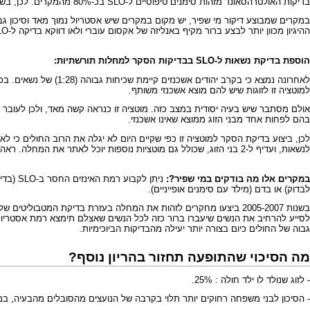
בדיקות האולטרהסאונד מזהות סימנים טיפוסיים ל-SLO בכ-80% מהמקרים. לכן, בשנים האחרונות, כשהסקירה מפורטת ונערכת לכל ההיריונות לפחות פעמיין במשך ההיריון, הסיכון גבוה לאתר את קבוצת הסיכון במילא.
במקרים שמבוצע דיקור מי שפיר, יש מקום במקרים שיש אסטריול נמוך מאד וסיכון גבוה לטריזומיה 18, ובמיוחד אם יש גם סימנים קלינים ל-SLO בסקירה, לשקול גם להוסיף לבדיקת נוזל מי השפיר גם בדיק
ההיגיון מכוון יותר לבצע ברור מקיף באנליזה של אקסום עוברי ולאו דווקא בדיקה ל-SLO.
הוספת בדיקת נשאות ל-SLO בבדיקות הסקר למחלות תורשתיות:
למוטציה זו לזוגות שיש להם מוצא אשכנזי משותף.
בהם לפחות אחד מבני הזוג ממוצא שאינו אשכנזי.
לכן, ביצוע בדיקת הסקר למוטציה זו כפי שקיים היום לא יגלה את הרוב החולים כי
לנשאות, ועדיף ל-2 בני הזוג, שכולל גם מוטציות נוספות יוכל לאתר את המחלה.
ראה 
במקרים אלו מה בודקים במי שפיר?:
לבדוק) או בדם (מילד עם סימנים אופייניים).
גבוה של החולים כיום בצורה יותר יעילה מהבדיקות הביוכימיות.
מה הסיכוי שהתופעה תחזור בהריון נוסף?
- לזוג שנולד לו ילד חולה : 25%.
- הסיכון לבני משפחה רחוקים יותר תלוי בקרבה של הנועצים מהסובלים מהבעיה, במוצא 