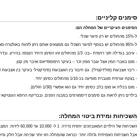
סימנים קליניים:
הסימנים העיקריים של המחלה הם:
ל-15% מהחולים יש רק פיגור שכלי.
ל-85% מהחולים יש בנוסף לפיגור השכלי גם ממצאים אותם ניתן לזהות באולטרה-סאונד בהריון – אלו כוללים:
- עיכוב בגדילה תוך רחמית –בכ- 1/3 מהחולים זהו הסימן היחיד הנצפה בהיריון. ובדרך כלל רק בשליש השלישי של ההיריון. אופייני שגם
- מום באברי המין אצל עובר ממין זכר – בעיקר
היפוספדיאס
ואיבר מין קטן.
-
ריבוי אצבעות (פולידקטילי).
גם חיבור בין האצבעות (סינדקטילי בעיקר בין אצבעות 2-3) יחסית אופייני.
-
בצקת עורפית מוגברת
מופיעה בכ-1/10 מהחולים כסימן יחיד.
- מום בכליה או מום בלב כסימן יחיד גם הוא אפשרי (1/30 חולים).
בילדים ניתן לראות גם סימנים דיסמורפים במבנה הפנים, ובבדיקת הרופא הגנטיקאי.
השכיחות ומידת ביטוי המחלה:
השכיחות של הילדים המאובחנים יחסית נדירה: 1 ל- 10,000 עד 60,000 לידות. המצב לעיתים קרובות מסתיים במות. בגיל ינקות וילדות מוקדמת.
אבל השכיחות האמיתית גדולה יותר: כנראה שהמחלה הזו יותר שכיחה אבל חלק גדו