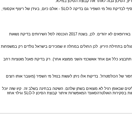
ריצוף אקסומי
,
לאחרונה נמצא כי בקרב יהודים אשכנזים קיימת שכיחות גבוהה (1:28) של נשאים. בכל 28 אנשים ממוצא זה ניתן להדגישם נשאות למוטציה IVS8-1C>G - שהיא גם נפוצה באירופאים לא יהודים. לכן, בשנת 2017 הוכנסה לסל השירותים בדיקת נשאות
 לא מתפתח ברחם או שיש לו מומים כה רבים המתגלים בתחילת היריון. לכן החולים במחלה זו שמכירים בישראל נולדים רק במשפחות
לא תתבצע כלל אם אחד אאשכנזי והשני ממוצא אחר). רק בדיקת פאנל מוטציות רחב
החסר ב-SLO (בדיקות אינזימטיות ביוכימיות). אך יותר קל להדגים את ההצטברות של 7DHC או את המחסור של הכולסטרול. בדיקות אלו ניתן לעשות בנוזל מי השפיר (מעובר אותו רוצים
ת המחלה בעזרת בדיקת המטבוליטים של כולסטרול בשתן של האמא - מסתבר כי אימהות לעוברים עם SLO מפרישות מטבוליטים שבאופן רגיל לא מוצאים בשתן שלהם. השיטה בבחינה בשלב זה. קיוו שזה יוכל
לסייע להרחיב את הנשים שיעברו ברור כזה לכל הנשים שאצלם תימצא רמת אסטריול מתחת 0.65MOM. כל הנושא הזה ניזנח בגלל הנדירות של המחלה ובגלל ההתקדמות בסקירות האולטרהסאונד המאפשרות איתור קבוצת הסיכון ל-SLO וגילוי אחוז