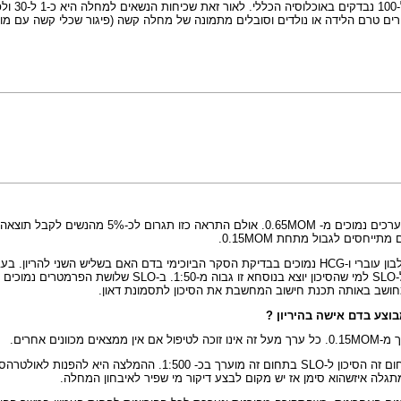
 אחרים.
בעבר היו שהיציעו להתייחס לערך נמוך מ- 0.3MOM (כלומר 0.29MOM ומטה)