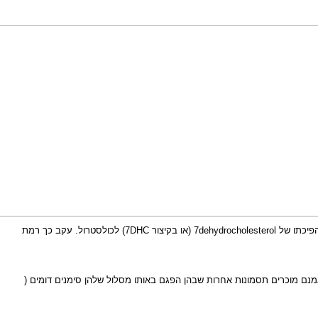
מחלה בה יש הפרעה בחילוף החומרים וביצירה של כולסטרול. המחלה יש מחסור באנזים הנקרא :7DHCR (או בשמו המלא:7dehydrocholesterol reductase) האחראי להפיכתו של 7dehydrocholesterol (או בקיצור 7DHC) לכולסטרול. עקב כך רמת
 על גדילה והתפתחות של אברי גוף שונים. ואמנם מוכרים תסמונות אחרות שבהן הפגם באותו מסלול שלהן סימנים דומים (