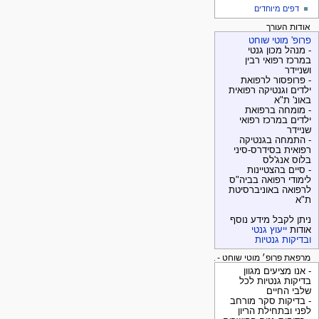
דפים מיוחדים
אודות העורך
פרופ' מוטי שוחט
- מנהל מכון גנטי
במרכז רפואי רבין
ושניידר
- פרופסור לרפואת
ילדים וגנטיקה רפואית
באונ' ת"א
- מומחה ברפואת
ילדים במרכז רפואי
שניידר
- התמחה בגנטיקה
רפואית בסידרס-סיני
בלוס אנג'לס
- סיים בהצטיינות
לימודי רפואה בביה"ס
לרפואה באוניברסיטת
ת"א
ניתן לקבל מידע נוסף
אודות
ייעוץ גנטי
ובדיקות גנטיות
מרפאת פרופ׳ מוטי שוחט - בדיקות גנטיות
- אנו מציעים מגוון
בדיקות גנטיות לכל
שלבי החיים
- בדיקות סקר מורחב
לפני ובתחילת הריון