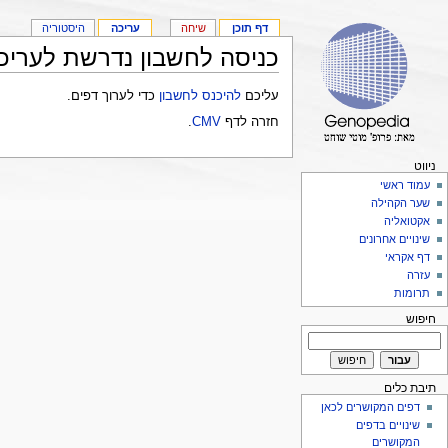
דף תוכן
שיחה
עריכה
היסטוריה
כניסה לחשבון נדרשת לעריכ
עליכם
להיכנס לחשבון
כדי לערוך דפים.
חזרה לדף
CMV
.
ניווט
עמוד ראשי
שער הקהילה
אקטואליה
שינויים אחרונים
דף אקראי
עזרה
תרומות
חיפוש
תיבת כלים
דפים המקושרים לכאן
שינויים בדפים
המקושרים