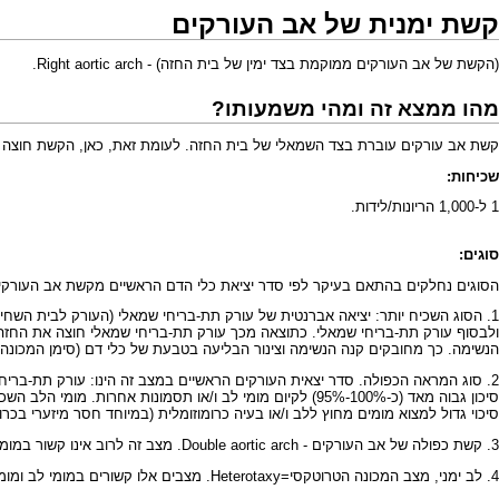
קשת ימנית של אב העורקים
(הקשת של אב העורקים ממוקמת בצד ימין של בית החזה) - Right aortic arch.
מהו ממצא זה ומהי משמעותו?
קשת אב עורקים עוברת בצד השמאלי של בית החזה. לעומת זאת, כאן, הקשת חוצה לצד
שכיחות:
1 ל-1,000 הריונות/לידות.
סוגים:
הסוגים נחלקים בהתאם בעיקר לפי סדר יציאת כלי הדם הראשיים מקשת אב העורקי
1. הסוג השכיח יותר: יציאה אברנטית של עורק תת-בריחי שמאלי (העורק לבית השחי
ולבסוף עורק תת-בריחי שמאלי. כתוצאה מכך עורק תת-בריחי שמאלי חוצה את החזה מ
הנשימה. כך מחובקים קנה הנשימה וצינור הבליעה בטבעת של כלי דם (סימן המכונה "U" באולטרהסאונד). יחסית, בסוג זה יש דווקא פחות סיכון (כ-10%-15%) לקיום מומי לב ו/או תסמונות אחר
סיכוי גדול למצוא מומים מחוץ ללב ו/או בעיה כרומוזומלית (במיוחד חסר מיזערי בכרומוזום
3. קשת כפולה של אב העורקים - Double aortic arch. מצב זה לרוב אינו קשור במומי לב ו/או מומים נוספים.
4. לב ימני, מצב המכונה הטרוטקסי=
Heterotaxy
. מצבים אלו קשורים במומי לב ומומ