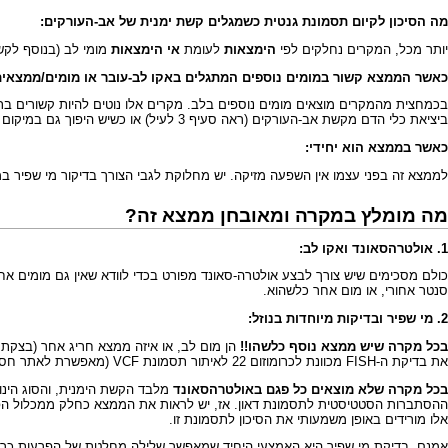
מה הסיכון לקיום תסמונת גנטית כשמגלים קשת ימנית של אב-העורקים:
יותר מכל, המקרים נחלקים לפי
הימצאות
לעומת
אי הימצאות
מומי לב (בנוסף לקש
כאשר הממצא קשור במומים נוספים המתגלים באקו לב-עובר או מומים/ממצאים אח
בכמחצית מהמקרים מוצאים מומים נוספים בלב. מקרים אלו נוטים להיות קשורים בת
ביציאת כלי הדם מקשת אב-העורקים (ראה סעיף 3 לעיל) או כשיש היפוך גם במיקום הלב הטרוטקסי(
כאשר בממצא הוא יחידי:
לממצא זה בפני עצמו אין השפעה מזיקה. יש מחלוקת לגבי הצורך בדיקור מי שפיר במ
מה מומלץ במקרה ומאובחן ממצא זה?
1. אולטרהסאונד ואקו לב:
סנטר אחורי, או מום אחר כלשהוא.
2. מי שפיר ובדיקות מיוחדות בנוזל:
בכל מקרה שיש ממצא נוסף כלשהו!!
את בדיקת ה-
FISH
מכוונת לכרומוזום 22 לאיתור תסמונת
VCF
(מאפשרת לאתר חסר מזערי בכרומוזום 22 הגורם לתסמונת VCF). נ
בכל מקרה שלא מוצאים כל פגם באולטרהסאונד
מלבד הקשת הימנית, והסוג הינו
ההסתברות הסטטיסטית לתסמונת דאון. אז, יש לראות את הממצא כחלק ממכלול הפרמטר
אלו מורידים באופן משמעותי את הסיכון לתסמונת זו.
אמנם, בדיקת מי שפיר היא האמצעי היחיד שמאפשר שלילה מחלטת של הפרעות כרומו