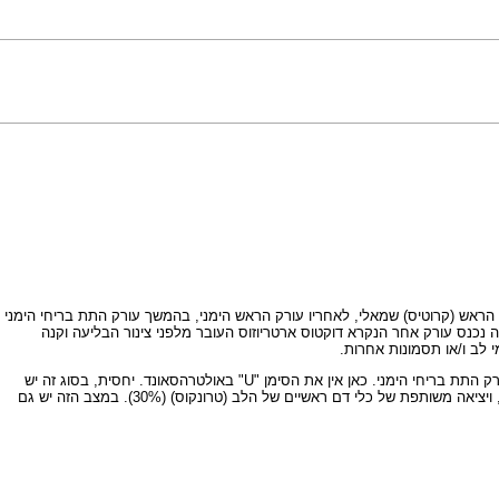
 הראש (קרוטיס) שמאלי, לאחריו עורק הראש הימני, בהמשך עורק התת בריחי הימני
נכנס עורק אחר הנקרא דוקטוס ארטריוזוס העובר מלפני צינור הבליעה וקנה
2. סוג המראה הכפולה. סדר יצאית העורקים הראשיים במצב זה הינו: עורק תת-בריחי שמאלי, אחריו עורק הראש (קרוטיס) שמאלי, בהמשך עורק הראש הימני, ולבסוף עורק התת בריחי הימני. כאן אין את הסימן "U" באולטרהסאונד. יחסית, בסוג זה יש
סיכון גבוה מאד (כ-100%-95%) לקיום מומי לב ו/או תסמונות אחרות. מומי הלב השכיחים: טטרהלוגיה ע"ש פלוט (40%), חסימה (אטרזיה) של עורק הריאה הראשי (30%), ויציאה משותפת של כלי דם ראשיים של הלב (טרונקוס) (30%). במצב הזה יש גם