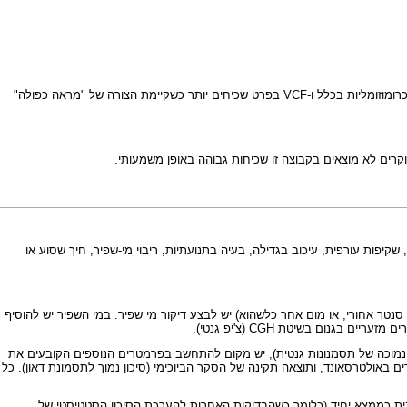
(נובע מחסר מזערי בכרומוזום 22). הבעיות הכרומוזומליות בכלל ו-VCF בפרט שכיחים יותר כשקיימת הצורה של "מראה כפולה"
קרים לא מוצאים בקבוצה זו שכיחות גבוהה באופן משמעותי.
סאונד, סדר יציאת כלי דם ראשיים מקשת אב העורקים, שקיפות עורפית, עיכוב בגדילה, בעיה בתנועתיות, ריבוי מי-שפיר, חיך שסוע או
ות, ריבוי מי-שפיר, חיך שסוע או סנטר אחורי, או מום אחר כלשהוא) יש לבצע דיקור מי שפיר. במי השפיר יש להוסיף
CGH
(צ'יפ גנטי).
 נמוכה של תסמנונות גנטית), יש מקום להתחשב בפרמטרים הנוספים הקובעים את
באולטרסאונד, ותוצאה תקינה של הסקר הביוכימי (סיכון נמוך לתסמונת דאון). כל
ית כממצא יחיד (כלומר כשהבדיקות האחרות להערכת הסיכון הסטטיסטי של