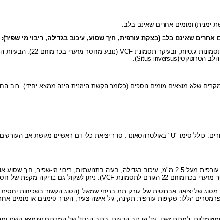
ת ימנית) ומומים אחרים שאינם בלב.
רים שאינם בלב (בצקת עורפית, חיך שסוע, עיכוב בגדילה, ריבוי מי שפיר):
סמונות גנטיות, ובעיקר תסמונת
VCF
).
Situs inversus
קרים שלא מוצאים מומים נוספים (כלומר הקשת הימנית הינה ממצא יחידי). רוב החו
כולם מסכימים שיש צורך לבצע אולטרה-סאונד מפורט בכדי לוודא שאין גם מומים אחרים, כולל סימן "U" באולטרה
הן מום לב, או איזה ממצא חריג אחר (בצקת עורפית מעל 2.5 מ"מ, עיכוב בגדילה, בעיה בתנועתי
יתן לשקול גם בדיקה מקפת של חסרים מזעריים בגנום בשיטת
 מסוג של יציאה אברנטית של עורק תת-בריחי שמאלי (הסוג הקשור בשכיחות יחסית
ים הללו: שקיפות עורפית תקינה, גיל אישה צעיר, העדר סימנים או מומים אחרים 
זומליות. למרות זאת, על-פי רוב הדעות, ברוב הגדול של המקרים שנמצא קשת ימנ