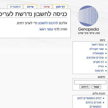
דף תוכן
שיחה
עריכה
היסטוריה
כניסה לחשבון נדרשת לעריכ
עליכם
להיכנס לחשבון
כדי לערוך דפים.
חזרה לדף
עמוד ראשי
.
ניווט
עמוד ראשי
שער הקהילה
אקטואליה
שינויים אחרונים
דף אקראי
עזרה
תרומות
חיפוש
תיבת כלים
דפים המקושרים לכאן
שינויים בדפים
המקושרים