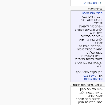
דפים מיוחדים
אודות העורך
פרופ' מוטי שוחט
- מנהל מכון גנטי
במרכז רפואי רבין
ושניידר
- פרופסור לרפואת
ילדים וגנטיקה רפואית
באונ' ת"א
- מומחה ברפואת
ילדים במרכז רפואי
שניידר
- התמחה בגנטיקה
רפואית בסידרס-סיני
בלוס אנג'לס
- סיים בהצטיינות
לימודי רפואה בביה"ס
לרפואה באוניברסיטת
ת"א
ניתן לקבל מידע נוסף
אודות
ייעוץ גנטי
ובדיקות גנטיות
מרפאת פרופ׳ מוטי שוחט - בדיקות גנטיות
- אנו מציעים מגוון
בדיקות גנטיות לכל
שלבי החיים
- בדיקות סקר מורחב
לפני ובתחילת הריון