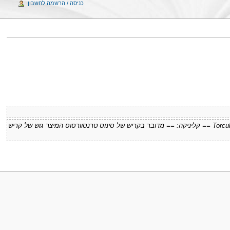
כניסה / הרשמה לחשבון
(דף חדש: מילים נרדפות: Torcular Herophili Thrombosis == קליניקה: == מדובר בקריש של סינוס טרנסוורסוס המיצר גוש של קריש