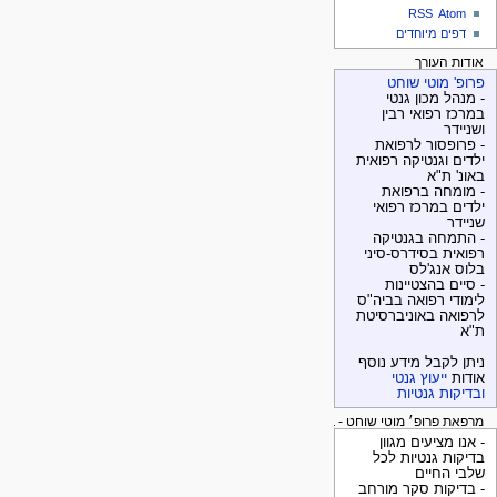
RSS
Atom
דפים מיוחדים
אודות העורך
פרופ' מוטי שוחט
- מנהל מכון גנטי
במרכז רפואי רבין
ושניידר
- פרופסור לרפואת
ילדים וגנטיקה רפואית
באונ' ת"א
- מומחה ברפואת
ילדים במרכז רפואי
שניידר
- התמחה בגנטיקה
רפואית בסידרס-סיני
בלוס אנג'לס
- סיים בהצטיינות
לימודי רפואה בביה"ס
לרפואה באוניברסיטת
ת"א
ניתן לקבל מידע נוסף
אודות
ייעוץ גנטי
ובדיקות גנטיות
מרפאת פרופ׳ מוטי שוחט - בדיקות גנטיות
- אנו מציעים מגוון
בדיקות גנטיות לכל
שלבי החיים
- בדיקות סקר מורחב