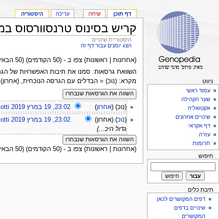
דף תוכן
שיחה
עריכה
היסטוריה
קריש בסינוס טרנסוורסוס במ
היסטוריית שינויים
הצג יומנים עבור דף זה
(אחרונות | ראשונות) צפו ב - (50 הקודמים) (50 הבאים) (
השוואת גרסאות: סמנו את תיבות האפשרויות של הגרסאות המיועדות להשווא
מקרא: (נוכ) = הבדלים עם הגרסה הנוכחית, (אחרון)
ניווט
עמוד ראשי
שער הקהילה
(נוכ) (
אחרון
)
23:02, 19 במרץ 2019
otti
אקטואליה
שינויים אחרונים
(
נוכ
) (אחרון)
23:02, 19 במרץ 2019
otti
דף אקראי
גדול היכ...)
עזרה
תרומות
(אחרונות | ראשונות) צפו ב - (50 הקודמים) (50 הבאים) (
חיפוש
תיבת כלים
דפים המקושרים לכאן
שינויים בדפים
המקושרים