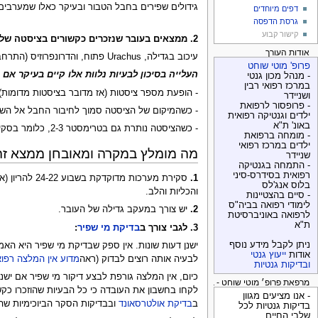
גידולים שפירים בחבל הטבור ובעיקר כאלו שמערבים 
דפים מיוחדים
גרסת הדפסה
קישור קבוע
2. ממצאים בעובר שנזכרים כקשורים בציסטה של חבל הטבור:
אודות העורך
עיכוב בגדילה, Urachus פתוח, והדרונפרוזיס (התרחבות דרכי השתן בכליה ובצינורות מהכליה לשלפוחית). ישנם דיווחים על סיכון מוגבר לבעיות כרומוזומליות – במיוחד מסוג טריזומיה 13 וטריזומיה 18.
פרופ' מוטי שוחט
העלייה בסיכון לבעיות נלוות אלו קיים בעיקר אם
- מנהל מכון גנטי
במרכז רפואי רבין
- הופעת מספר ציסטות (אז מדובר בציסטות מדומות).
ושניידר
- פרופסור לרפואת
- כשהמיקום של הציסטה סמוך לחיבור החבל אל השל
ילדים וגנטיקה רפואית
באונ' ת"א
- כשהציסטה נותרת גם בטרימסטר 2-3, כלומר בסקירה השנייה של שבוע 20-22 או אחר כך.
- מומחה ברפואת
ילדים במרכז רפואי
מה מומלץ במקרה ומאובחן ממצא זה
שניידר
- התמחה בגנטיקה
רפואית בסידרס-סיני
1.
בלוס אנג'לס
והכליות והלב.
- סיים בהצטיינות
לימודי רפואה בביה"ס
2.
יש צורך במעקב גדילה של העובר.
לרפואה באוניברסיטת
ת"א
3. לגבי צורך ב
בדיקת מי שפיר
:
ניתן לקבל מידע נוסף
ישנן דעות שונות. אין ספק שבדיקת מי שפיר היא הא
אודות
ייעוץ גנטי
לבעיה אותה רוצים לבדוק (ראה
מדוע אין המלצה רפו
ובדיקות גנטיות
מרפאת פרופ׳ מוטי שוחט - בדיקות גנטיות
לקחו בחשבון את העובדה כי כל הבעיות שהוזכרו כקשו
- אנו מציעים מגוון
ב
בדיקת אולטרסאונד
ובבדיקות הסקר הביוכימיות שה
בדיקות גנטיות לכל
שלבי החיים