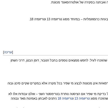
ה ואבחנה בסקירה של אולטרהסאונד מכוונת.
[
עריכה
]
צריכה להיות מכוונת לאותם מומים שהוזכרו לעיל: לחפש ממצאים נוספים בחבל הטבור, דופן הבטן, דרכי השתן
ואיות אינן מכוונות לבצע מי שפיר בכל מקרה אלא במקרים שקיים סיכון גבוה
זו כאשר אין מומים נלווים. לפני שנת 1999 היו עבודות שהמליצו להמליץ על בדיקת מי שפיר אם הציסטה נותרת בטרימסטר השני – אולם עבודות אלו לא
שהוזכרו מסוג
טריזומיה 13
ו
טריזומיה 18
ניתנים לאבחון באמינות מאד גבוהה