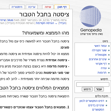
דף תוכן
שיחה
עריכה
היסטוריה
ציסטה בחבל הטבור
גרסה מתאריך 12:51, 14 בפברואר 2007 מאת
Motti
(
שיחה
(
הבדל
)
→ הגרסה הקודמת
| הגרסה הנוכחית (הבדל) | הג
מהו הממצא ומשמעותו?
ניווט
ציסטה בחבל הטבור היא למעשה כיס עם נוזל בחבל
עמוד ראשי
סוגים:
שער הקהילה
ממצא זה יכול להיות ציסטה אמיתית או ציסטה מדומה
אקטואליה
שינויים אחרונים
- ציסטה אמיתית
נוצרת משייר של מרכיבים אמבריונל
דף אקראי
- ציסטה מדומה
היא בעצם בצקת הנובעת מניוון ציסטי ש
עזרה
שני סוגי הציסטות
נוטים להופיע סמוך לחיבור של החבל לדופן הבטן של העובר
תרומות
ציסטה מדומה שכיחה יותר מאמיתית – לרוב לא ניתן לקב
חיפוש
ממצאים המלווים ציסטה בחבל הטבו
תיבת כלים
הימצאות ציסטה בחבל הטבור קשורה בשכיחות מוגבר
דפים המקושרים לכאן
שינויים בדפים
1. ממצאים בחבל הטבור עצמו שנזכרים כקשורים בציסטה של חבל הטבור:
המקושרים