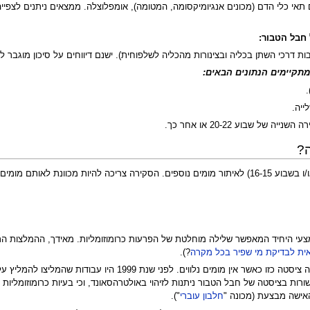
תאי כלי הדם (מכונים אנגיומיקסומה, המטומה), אומפלוצלה. ממצאים ניתנים לצפיי
 מתקיימים הנתונים הבאים:
ייה.
?
סקירת מערכות מדוקדקת בשבוע 24-22 להריון (או/ו בשבוע 16-15) לאיתור מומים נוספים. הסקירה 
מצעי היחיד המאפשר שלילה מוחלטת של הפרעות כרומוזומליות. מאידך, ההמלצות הרפ
אית לבדיקת מי שפיר בכל מקרה
?).
כיום, אין המלצה גורפת לבצע דיקור מי שפיר אם ישנה ציסטה כ
רות בציסטה של חבל הטבור ניתנות לזיהוי באולטרהסאונד, וכי בעיות כרומוזומליות 
אישה מבצעת (מכונה "
חלבון עוברי
").