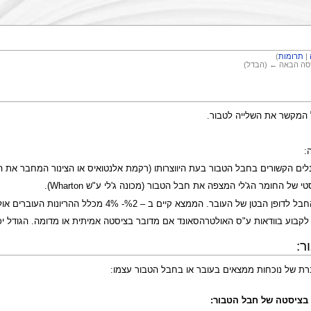
|
תרומות
)
רסה הבאה ← (הבדל)
 המקשר את השלייה לטבור.
:
ים הקשורים בחבל הטבור בעת היווצרותו (רקמת אלנטואיס או הצינור המחבר את הט
ל החומר הג'לי המצפה את חבל הטבור (מכונה ג'לי ע"ש Wharton).
. הממצא קיים ב – %2- 4% מכלל ההריונות העוברים אולטרהסאונד בשבועות 11-14.
וע בוודאות ע"ס האולטרהסאונד אם מדובר בציסטה אמיתית או מדומה. הגודל יכל להגיע 
ר:
ת של נוכחות ממצאים בעובר או בחבל הטבור עצמו: