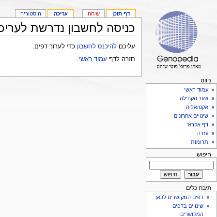
דף תוכן
שיחה
עריכה
היסטוריה
כניסה לחשבון נדרשת לעריכ
עליכם
להיכנס לחשבון
כדי לערוך דפים.
חזרה לדף
עמוד ראשי
.
ניווט
עמוד ראשי
שער הקהילה
אקטואליה
שינויים אחרונים
דף אקראי
עזרה
תרומות
חיפוש
תיבת כלים
דפים המקושרים לכאן
שינויים בדפים
המקושרים