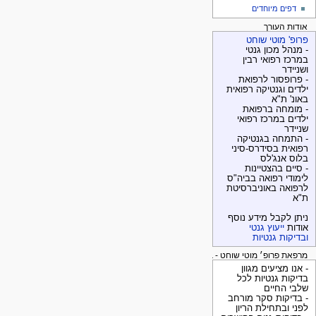
דפים מיוחדים
אודות העורך
פרופ' מוטי שוחט
- מנהל מכון גנטי
במרכז רפואי רבין
ושניידר
- פרופסור לרפואת
ילדים וגנטיקה רפואית
באונ' ת"א
- מומחה ברפואת
ילדים במרכז רפואי
שניידר
- התמחה בגנטיקה
רפואית בסידרס-סיני
בלוס אנג'לס
- סיים בהצטיינות
לימודי רפואה בביה"ס
לרפואה באוניברסיטת
ת"א
ניתן לקבל מידע נוסף
אודות
ייעוץ גנטי
ובדיקות גנטיות
מרפאת פרופ׳ מוטי שוחט - בדיקות גנטיות
- אנו מציעים מגוון
בדיקות גנטיות לכל
שלבי החיים
- בדיקות סקר מורחב
לפני ובתחילת הריון